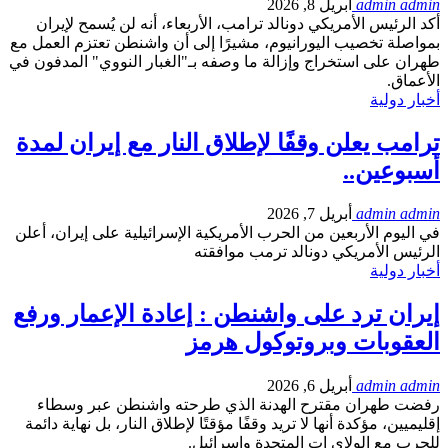
admin admin
أبريل 8, 2026
أكد الرئيس الأمريكي دونالد ترامب، الأربعاء، أنه لن يُسمح لإيران
بمواصلة تخصيب اليورانيوم، مشيرًا إلى أن واشنطن تعتزم العمل مع
طهران على استخراج وإزالة ما وصفه بـ"الغبار النووي" المدفون في
الأعماق.
أخبار دولية
ترامب يعلن وقفًا لإطلاق النار مع إيران لمدة
أسبوعين..
admin admin
أبريل 7, 2026
في اليوم الأربعين من الحرب الأمريكية الإسرائيلية على إيران، أعلن
الرئيس الأمريكي دونالد ترمب موافقته
أخبار دولية
إيران ترد على واشنطن : إعادة الإعمار ورفع
العقوبات وبروتوكول هرمز
admin admin
أبريل 6, 2026
رفضت طهران مقترح الهدنة الذي طرحته واشنطن عبر وسطاء
إقليميين، مؤكدة أنها لا تريد وقفًا مؤقتًا لإطلاق النار، بل نهاية دائمة
للحرب مع الولاي ات المتحدة وإسرائيل.