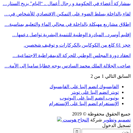
بمشاركة أعضاء في الحكومة و رجال أعمال .. “البام” يزيح الستار…
لقاء بالداخلة يسلط الضوء على التمكين الاقتصادي للأشخاص في…
إطلاق مشاريع مهيكلة بالداخلة في مجالي الماء والتعليم بمناسبة…
إقليم أوسرد.. المبادرة الوطنية للتنمية البشرية تواصل دعمها…
حجز 61 كلغ من الكوكايين بالكركارات و توقيف شخصين.
انعقاد دورة المجلس الوطني للحركة الديمقراطية الاجتماعية…
صاحب الجلالة الملك محمد السادس يوجه خطابا ساميا إلى الأمة…
السابق
التالي
1 من 2
الفايسبوك
انضم إلينا على الفايسبوك
تويتر
انضم إلينا على تويتر
يوتيوب
انضم إلينا على اليوتيوب
الإنستغرام
انضم إلينا على الإنستغرام
جميع الحقوق محفوظة © 2019
تصميم وتطوير
شركة
النجاح هوست
تسجيل الدخول