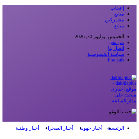
إعجاب
متابع
مشتركين
متابع
الخميس, يوليوز 30, 2026
من نحن
اتصل بنا
سياسة الخصوصية
Français
dakhlaplus -
موقع اخباري
متجدد على
مدار الساعة
الرئيسية
أخبار جهوية
أخبار الصحراء
أخبار وطنية