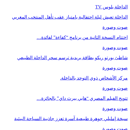
الداخلة بلوس TV
الداخلة تعيش ليلة احتفالية بامتياز عقب تأهل المنتخب المغربي
صوت وصورة
اختتام النسخة الثانية من برنامج “كفاءة” لفائدة…
صوت وصورة
شاطئ بورتو ريكو بطاقة بريدية ترسم سحر الداخلة الطبيعي
صوت وصورة
مركز الأشخاص ذوي التوحد بالداخلة.
صوت وصورة
تتويج الفيلم المصري “هابي بيرث داي” بالجائزة…
صوت وصورة
سبخة إمليلي جوهرة طبيعية آسرة تعزز جاذبية السياحة البيئية
صوت وصورة