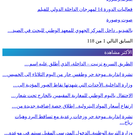
فعاليات الدورة 14 لمهرجان الداخلة الدولي للفيلم
صوت وصورة
بالفيديو.. داخل المركز الجهوي للمعهد الوطني للبحث في الصيد…
السابق
التالي
1 من 118
الأكثر مشاهدة
الطريق السريع تزنيت – الداخلة، الذي أطلق عليه إسم…
نشرة إنذارية..موجة حر وطقس حار من اليوم الثلاثاء إلى الخميس…
وزارة الداخلية..الأحداث التي شهدتها نقاط العبور المؤدية إلى…
الاحتفال باليوم الوطني للمغاربة المقيمين بالخارج تحت شعار…
ارتفاع أسعار المواد البترولية.. إطلاق حصة إضافية جديدة من…
نشرة إنذارية..موجة حر وزخات رعدية مع تساقط البرد وهبات
رياح…
وزارة التربية الوطنية..الدخول المدرسي المقبل سیتم في موعده…