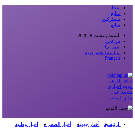
إعجاب
متابع
مشتركين
متابع
السبت, غشت 8, 2026
من نحن
اتصل بنا
سياسة الخصوصية
Français
dakhlaplus -
موقع اخباري
متجدد على
مدار الساعة
الرئيسية
أخبار جهوية
أخبار الصحراء
أخبار وطنية