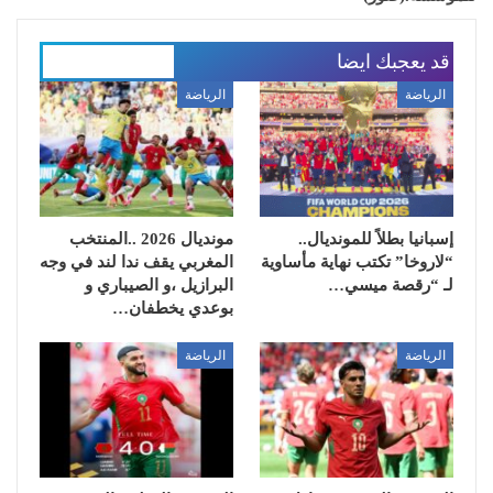
قد يعجبك ايضا
المزيد عن المؤلف
الرياضة
الرياضة
إسبانيا بطلاً للمونديال..
مونديال 2026 ..المنتخب
“لاروخا” تكتب نهاية مأساوية
المغربي يقف ندا لند في وجه
لـ “رقصة ميسي…
البرازيل ،و الصيباري و
بوعدي يخطفان…
الرياضة
الرياضة