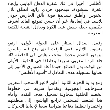
الأطلس” أخيرا في فك شفرة الدفاع الهايتي وإيجاد
الثغرة المنشودة. فبمجهود فردي رائع، انطلق بلال
الخنوس وأطلق تسديدة قوية تألق الحارس جوني
بلاسيد في إبعادها، غير أن حسن تموقع القائد أشرف
حكيمي، جعله ينقض على الكرة ويعادل النتيجة للكتيبة
المغربية.
وقبيل إسدال الستار على الجولة الأولى، ارتفع
منسوب الإثارة. ففي الوقت الذي منح فيه ويلسون
إيزيدور التقدم مجددا لمنتخب هايتي في الدقيقة 43،
جاء الرد المغربي سريعا وخاطفا في الدقيقة الأولى
من الوقت بدل الضائع، حينما أعاد الصيباري الأمور إلى
نصابها بتسجيله هدف التعادل لـ “أسود الأطلس”.
ومع بداية الجولة الثانية، أظهر لاعبو المنتخب المغربي
طموحاتهم الهجومية وتقدموا سريعا في خطوط
الخصم الخلفية لمحاولة تسجيل هدف التقدم. وأمام
هذا الضغط المستمر، تراجع الهايتيون إلى منطقتهم
واعتمدوا تنظيما دفاعيا متراصا سعيا لإحباط التحركات