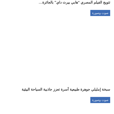
تتويج الفيلم المصري “هابي بيرث داي” بالجائزة…
صوت وصورة
سبخة إمليلي جوهرة طبيعية آسرة تعزز جاذبية السياحة البيئية
صوت وصورة