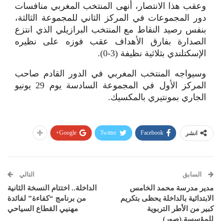
وعقب هذا الانتصار، أنهى المنتخب المغربي منافسات
دور المجموعات في المركز الثاني للمجموعة الثالثة،
بنفس رصيد النقاط مع المنتخب البرازيلي الذي انتزع
الصدارة بفارق الأهداف عقب فوزه على نظيره
الإسكتلندي بثلاثية نظيفة (3-0).
وسيواجه المنتخب المغربي في الدور القادم صاحب
المركز الأول في المجموعة السادسة يوم 29 يونيو
الجاري بمونتيري بالمكسيك.
Google+
Twitter
Facebook
انشر
السابق
التالي
مدير مدرسة محمد الخامس
الداخلة.. اختتام النسخة الثانية
الابتدائية بالداخلة يحظى بتكريم
من برنامج “كفاءة” لفائدة
كبير من الأطر التربوية
مهنيي القطاع السياحي
للمؤسسة.(صور)