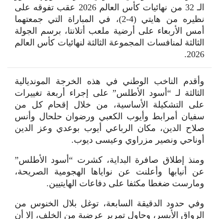
الـ 32 من نهائيات كأس العالم 2026 عقب تفوقه على
نظيره من هايتي (4-2)، في المباراة التي جمعتهما
أمس الأربعاء على أرضية ملعب أتلانتا، برسم الجولة
الثالثة لمنافسات المجموعة الثالثة لنهائيات كأس العالم
2026.
وأقدم الناخب الوطني في هذه الخرجة المونديالية
الثالثة لـ “أسود الأطلس” على إجراء أربعة تغييرات
على التشكيلة الأساسية، من خلال إقحام كل من
سفيان أمرابط وأيوب الكعبي ورضوان حلحال وأنس
صلاح الدين، مكان الرباعي أيوب بوعدي وعز الدين
أوناحي ونصير مزراوي وعيسى ديوب.
ومنذ إطلاق صافرة البداية، كشرت “أسود الأطلس”
عن أنيابها وأعلنت عن نواياها الهجومية الصريحة،
ومارست ضغطا مكثفا على دفاعات الهايتيين.
وفي حدود الدقيقة السابعة، توغل بلال الخنوس من
الرواق الأيسر، وحاول تمرير عرضية من الخلف، إلا أن