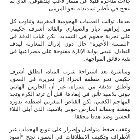
جاءت متأخرة قليلا عن مسار لاعب أيندهوفن، الذي لم
ينجح في تأطير تسديدته نحو المرمى.
بعدها، توالت العمليات الهجومية المغربية وتناوب كل
من إبراهيم دياز والصيباري والقائد أشرف حكيمي
على تجربة حظهم في التسديد، لكن غياب الدقة في
“اللمسة الأخيرة” حال دون إدراك المغاربة لهدف
التعادل، لتبقى بوابة الإثارة مفتوحة على مصراعيها في
بقية دقائق المواجهة.
ومباشرة بعد استراحة شرب المياه، انطلق أشرف
حكيمي نحو منطقة الجزاء إثر تمريرة في العمق،
وأطلق قذيفة من يسراه، غير أن الحارس الهايتي
جوني بلاسيد تألق في إبعادها، قبل أن ترتد الكرة وتجد
المهاجم الكعبي، لكن القناص المغربي اصطدم بدوره
بيقظة وبسالة الحارس جوني بلاسيد، الذي أبلى البلاء
الحسن وصد هدفا محققا.
وعقب ضغط متواصل وإصرار على تنويع الهجمات عبر
الأطراف وتكثيف الانطلاقات في العمق، نجح “أسود