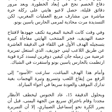
دفاع الخصم نجح في إبعاد الخطورة. وبعد مرور
دقائق قليلة، حصل لاعبو هايتي على ركلة حرة
مباشرة من مشارف مربع العمليات المغربي، لكن
التسديدة مرت محاذية لمرمى الحارس ياسين بونو.
وفي وقت كانت النخبة المغربية تكثف جهودها لافتتاح
حصة التهديف، فجر المنتخب الهايتي مفاجأة كبيرة
بتسجيله الهدف الأول في اللقاء في الدقيقة العاشرة
عن طريق اللاعب ليني جوزيف، الذي استغل تمريرة
عرضية من زميله جان كيفين دوفرين ليسدد كرة قوية
ارتطمت بالحارس ياسين بونو واستقرت في الشباك.
وأمام هذا الهدف المباغت، سارعت “الأسود” إلى
الرفع من إيقاع اللعب وتسريع وتيرة الهجمات بغية
تدارك الموقف والعودة سريعا في أجواء المباراة.
وبحلول الدقيقة 15، عاد الخنوس ليخطف الأنظار
مجددا وقام باختراق سريع من الجهة اليمنى، قبل أن
يمرر الكرة نحو إسماعيل الصيباري، إلا أن التمريرة