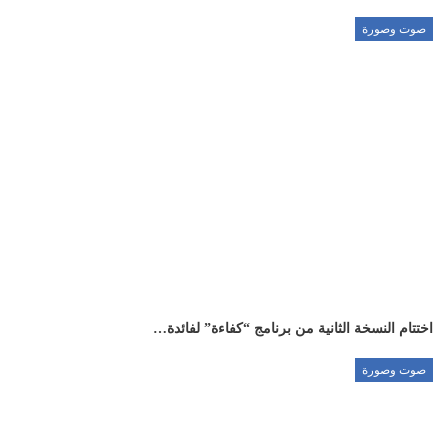
صوت وصورة
اختتام النسخة الثانية من برنامج “كفاءة” لفائدة…
صوت وصورة