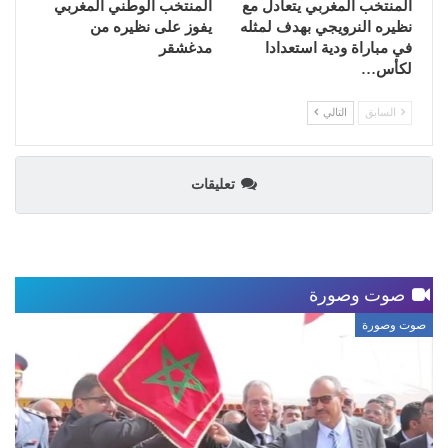
المنتخب المغربي يتعادل مع
المنتخب الوطني المغربي
نظيره النرويجي بهدف لمثله
يفوز على نظيره من
في مباراة ودية استعدادا
مدغشقر
لكأس…
السابق
التالي
تعليقات
صوت وصورة
صوت وصورة