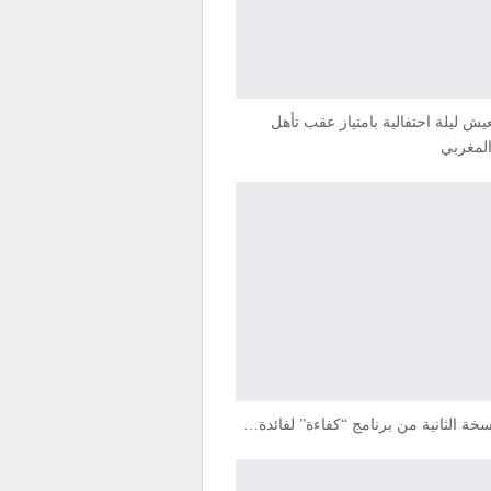
عيش ليلة احتفالية بامتياز عقب تأهل
المغربي
نسخة الثانية من برنامج “كفاءة” لفائدة…