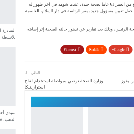
وبدا ماجوفولي، الزعيم الأفريقي الذي يبلغ من العمر 61 عاما بصحة جيدة، عندما شوهد في آخر ظهور له
ر الماضي، أثناء حفل تعيين مسؤول جديد بمقر الرئاسة في دار السلام، العاصمة
ة الرئيس، وذلك بعد تقارير عن تدهور حالته الصحية إثر إصابته
المبادرة 
للأنشطة 
Pinterest
ReddIt
Google+
التالي
س يفوز
وزارة الصحة توصي بمواصلة استخدام لقاح
أسترازينيكا
سيدي أحمد
الذهب، 