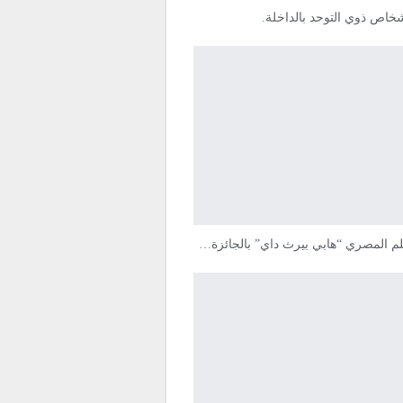
خاص ذوي التوحد بالداخلة.
يلم المصري “هابي بيرث داي” بالجائزة…