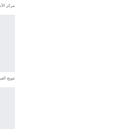
مركز الأش
تتويج الف