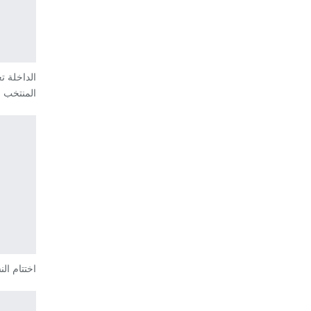
الداخلة ت
المنتخب 
اختتام ال