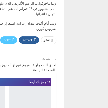
أمام الجمهور في 27 فبراي
التجارية لتنزانيا.
ومنذ أيام أكدت مصادر تنزانية استقرار صح
بفيروس كورونا
Twitter
Facebook
انشر
البريد الإلكتروني
السابق
لحاق الصحراوية.. فريق غورلز آند روز
بالمرحلة الرابعة
قد يعجبك ايضا