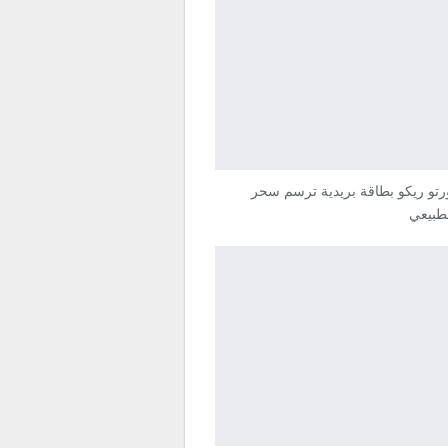
تو ريكو بطاقة بريدية ترسم سحر
لطبيعي