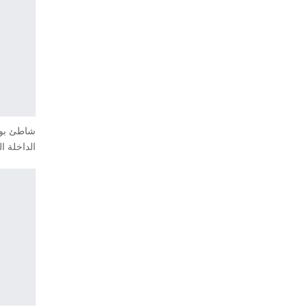
شاطئ بور
الداخلة ا