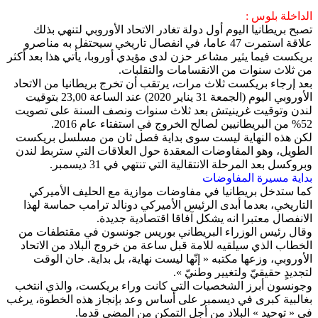
الداخلة بلوس :
تصبح بريطانيا اليوم أول دولة تغادر الاتحاد الأوروبي لتنهي بذلك
علاقة استمرت 47 عاما، في انفصال تاريخي سيحتفل به مناصرو
بريكست فيما يثير مشاعر حزن لدى مؤيدي أوروبا، يأتي هذا بعد أكثر
من ثلاث سنوات من الانقسامات والتقلبات.
بعد إرجاء بريكست ثلاث مرات، يرتقب أن تخرج بريطانيا من الاتحاد
الأوروبي اليوم (الجمعة 31 يناير 2020) عند الساعة 23,00 بتوقيت
لندن وتوقيت غرينيتش بعد ثلاث سنوات ونصف السنة على تصويت
52% من البريطانيين لصالح الخروج في استفتاء عام 2016.
لكن هذه النهاية ليست سوى بداية فصل ثان من مسلسل بريكست
الطويل، وهو المفاوضات المعقدة حول العلاقات التي ستربط لندن
وبروكسل بعد المرحلة الانتقالية التي تنتهي في 31 ديسمبر.
بداية مسيرة المفاوضات
كما ستدخل بريطانيا في مفاوضات موازية مع الحليف الأميركي
التاريخي، بعدما أبدى الرئيس الأميركي دونالد ترامب حماسة لهذا
الانفصال معتبرا انه يشكل آفاقا اقتصادية جديدة.
وقال رئيس الوزراء البريطاني بوريس جونسون في مقتطفات من
الخطاب الذي سيلقيه للامة قبل ساعة من خروج البلاد من الاتحاد
الأوروبي، وزعها مكتبه « إنّها ليست نهاية، بل بداية. حان الوقت
لتجديدٍ حقيقيّ ولتغيير وطنيّ ».
وجونسون أبرز الشخصيات التي كانت وراء بريكست، والذي انتخب
بغالبية كبرى في ديسمبر على أساس وعد بإنجاز هذه الخطوة، يرغب
في « توحيد » البلاد من أجل التمكن من المضي قدما.