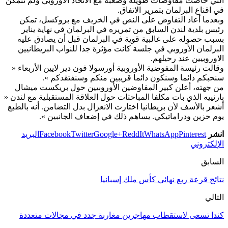
التي خاضت مفاوضات طويلة وصعبة مع الاتحاد الأوروبي ولم تتمكن
في اقناع البرلمان بتمرير الاتفاق.
وبعدما أعاد التفاوض على النص في الخريف مع بروكسل، تمكن
رئيس بلدية لندن السابق من تمريره في البرلمان في نهاية يناير
بسبب حصوله على غالبية قوية في البرلمان قبل أن يصادق عليه
البرلمان الأوروبي في جلسة كانت مؤثرة جدا للنواب البريطانيين
الاوروبيين عند رحيلهم.
وقالت رئيسة المفوضية الأوروبية أورسولا فون دير لايين الأربعاء «
سنحبكم دائما وسنكون دائما قريبين منكم وسنفتقدكم ».
من جهته، أعلن كبير المفاوضين الأوروبيين حول بريكست ميشال
بارنييه الذي بات مكلفا المباحثات حول العلاقة المستقبلية مع لندن «
أشعر بالأسف لأن بريطانيا اختارت الانعزال بدل التضامن. أنه بالطبع
يوم حزين ودراماتيكي. يساهم ذلك في إضعاف الجانبين ».
انشر
Pinterest
WhatsApp
ReddIt
Google+
Twitter
Facebook
البريد
الإلكتروني
السابق
نتائج قرعة ربع نهائي كأس ملك إسبانيا
التالي
كندا تسعى لاستقطاب مهاجرين مغاربة جدد في مجالات متعددة