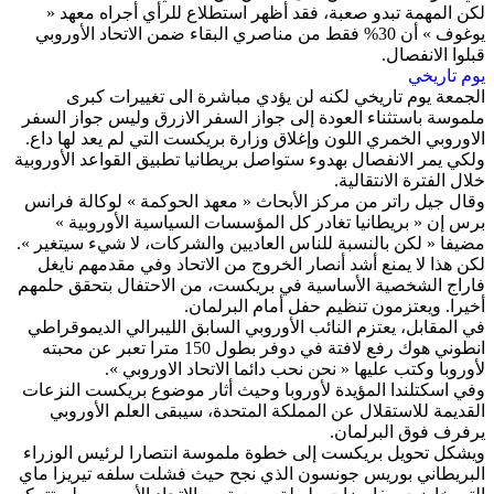
لكن المهمة تبدو صعبة، فقد أظهر استطلاع للرأي أجراه معهد «
يوغوف » أن 30% فقط من مناصري البقاء ضمن الاتحاد الأوروبي
قبلوا الانفصال.
يوم تاريخي
الجمعة يوم تاريخي لكنه لن يؤدي مباشرة الى تغييرات كبرى
ملموسة باستثناء العودة إلى جواز السفر الازرق وليس جواز السفر
الاوروبي الخمري اللون وإغلاق وزارة بريكست التي لم يعد لها داع.
ولكي يمر الانفصال بهدوء ستواصل بريطانيا تطبيق القواعد الأوروبية
خلال الفترة الانتقالية.
وقال جيل راتر من مركز الأبحاث « معهد الحوكمة » لوكالة فرانس
برس إن « بريطانيا تغادر كل المؤسسات السياسية الأوروبية »
مضيفا « لكن بالنسبة للناس العاديين والشركات، لا شيء سيتغير ».
لكن هذا لا يمنع أشد أنصار الخروج من الاتحاد وفي مقدمهم نايغل
فاراج الشخصية الأساسية في بريكست، من الاحتفال بتحقق حلمهم
أخيرا. ويعتزمون تنظيم حفل أمام البرلمان.
في المقابل، يعتزم النائب الأوروبي السابق الليبرالي الديموقراطي
انطوني هوك رفع لافتة في دوفر بطول 150 مترا تعبر عن محبته
لأوروبا وكتب عليها « نحن نحب دائما الاتحاد الاوروبي ».
وفي اسكتلندا المؤيدة لأوروبا وحيث أثار موضوع بريكست النزعات
القديمة للاستقلال عن المملكة المتحدة، سيبقى العلم الأوروبي
يرفرف فوق البرلمان.
ويشكل تحويل بريكست إلى خطوة ملموسة انتصارا لرئيس الوزراء
البريطاني بوريس جونسون الذي نجح حيث فشلت سلفه تيريزا ماي