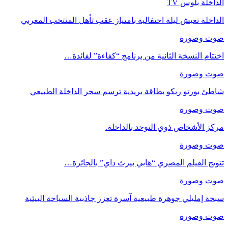
الداخلة بلوس TV
الداخلة تعيش ليلة احتفالية بامتياز عقب تأهل المنتخب المغربي
صوت وصورة
اختتام النسخة الثانية من برنامج “كفاءة” لفائدة…
صوت وصورة
شاطئ بورتو ريكو بطاقة بريدية ترسم سحر الداخلة الطبيعي
صوت وصورة
مركز الأشخاص ذوي التوحد بالداخلة.
صوت وصورة
تتويج الفيلم المصري “هابي بيرث داي” بالجائزة…
صوت وصورة
سبخة إمليلي جوهرة طبيعية آسرة تعزز جاذبية السياحة البيئية
صوت وصورة