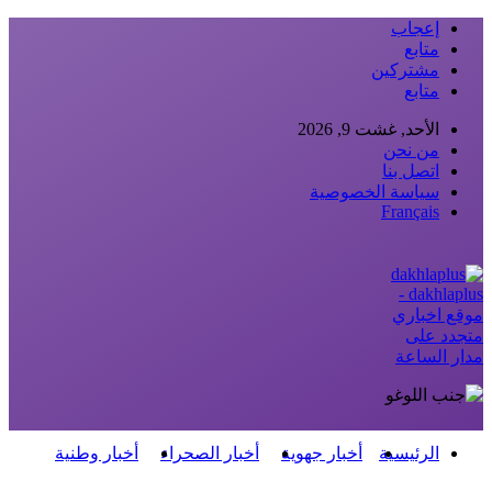
إعجاب
متابع
مشتركين
متابع
الأحد, غشت 9, 2026
من نحن
اتصل بنا
سياسة الخصوصية
Français
dakhlaplus -
موقع اخباري
متجدد على
مدار الساعة
الرئيسية
أخبار جهوية
أخبار الصحراء
أخبار وطنية