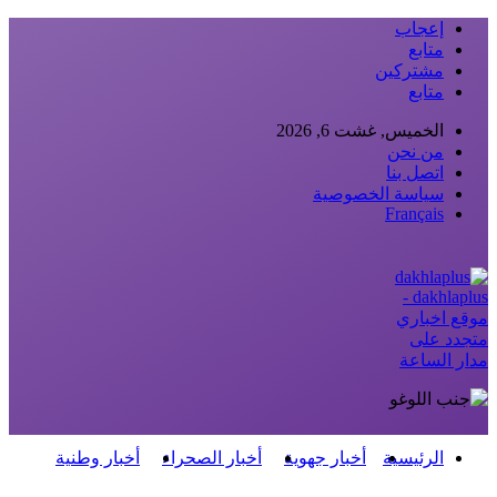
إعجاب
متابع
مشتركين
متابع
الخميس, غشت 6, 2026
من نحن
اتصل بنا
سياسة الخصوصية
Français
dakhlaplus -
موقع اخباري
متجدد على
مدار الساعة
الرئيسية
أخبار جهوية
أخبار الصحراء
أخبار وطنية