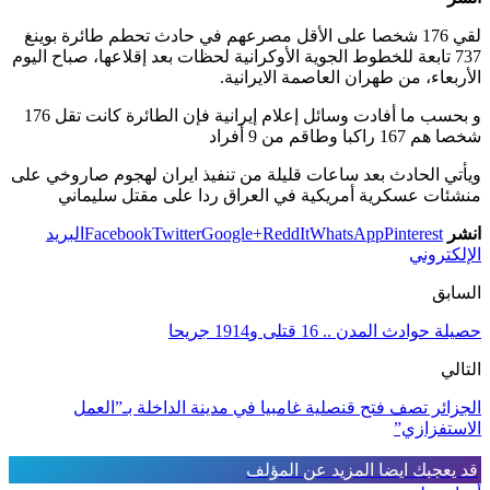
لقي 176 شخصا على الأقل مصرعهم في حادث تحطم طائرة بوينغ
737 تابعة للخطوط الجوية الأوكرانية لحظات بعد إقلاعها، صباح اليوم
الأربعاء، من طهران العاصمة الايرانية.
و بحسب ما أفادت وسائل إعلام إيرانية فإن الطائرة كانت تقل 176
شخصا هم 167 راكبا وطاقم من 9 أفراد
ويأتي الحادث بعد ساعات قليلة من تنفيذ ايران لهجوم صاروخي على
منشئات عسكرية أمريكية في العراق ردا على مقتل سليماني
انشر
Pinterest
WhatsApp
ReddIt
Google+
Twitter
Facebook
البريد
الإلكتروني
السابق
حصيلة حوادث المدن .. 16 قتلى و1914 جريحا
التالي
الجزائر تصف فتح قنصلية غامبيا في مدينة الداخلة بـ”العمل
الاستفزازي”
قد يعجبك ايضا
المزيد عن المؤلف