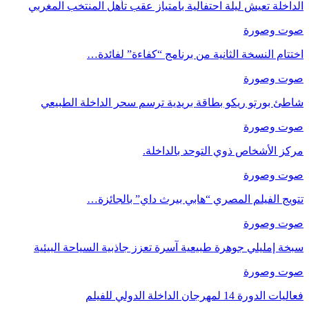
الداخلة تعيش ليلة احتفالية بامتياز عقب تأهل المنتخب المغربي
صوت وصورة
اختتام النسخة الثانية من برنامج “كفاءة” لفائدة…
صوت وصورة
شاطئ بورتو ريكو بطاقة بريدية ترسم سحر الداخلة الطبيعي
صوت وصورة
مركز الأشخاص ذوي التوحد بالداخلة.
صوت وصورة
تتويج الفيلم المصري “هابي بيرث داي” بالجائزة…
صوت وصورة
سبخة إمليلي جوهرة طبيعية آسرة تعزز جاذبية السياحة البيئية
صوت وصورة
فعاليات الدورة 14 لمهرجان الداخلة الدولي للفيلم