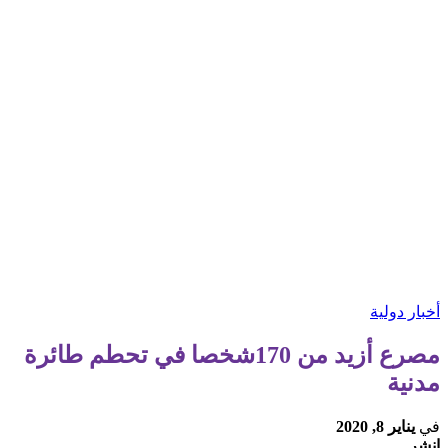
أخبار دولية
مصرع أزيد من 170شخصا في تحطم طائرة
مدنية
في
يناير 8, 2020
انشر