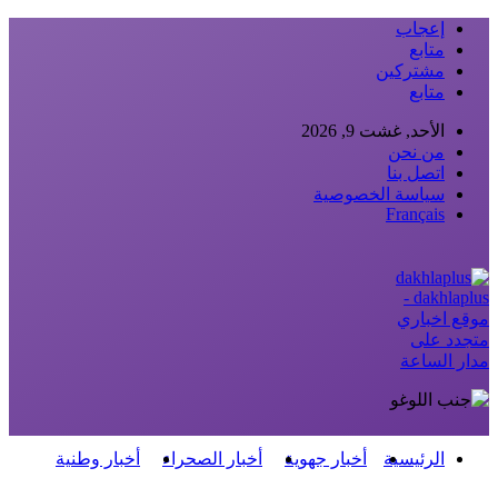
إعجاب
متابع
مشتركين
متابع
الأحد, غشت 9, 2026
من نحن
اتصل بنا
سياسة الخصوصية
Français
dakhlaplus -
موقع اخباري
متجدد على
مدار الساعة
الرئيسية
أخبار جهوية
أخبار الصحراء
أخبار وطنية