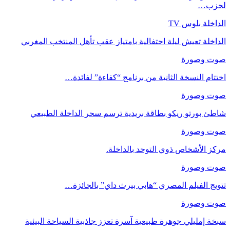
لحزب…
الداخلة بلوس TV
الداخلة تعيش ليلة احتفالية بامتياز عقب تأهل المنتخب المغربي
صوت وصورة
اختتام النسخة الثانية من برنامج “كفاءة” لفائدة…
صوت وصورة
شاطئ بورتو ريكو بطاقة بريدية ترسم سحر الداخلة الطبيعي
صوت وصورة
مركز الأشخاص ذوي التوحد بالداخلة.
صوت وصورة
تتويج الفيلم المصري “هابي بيرث داي” بالجائزة…
صوت وصورة
سبخة إمليلي جوهرة طبيعية آسرة تعزز جاذبية السياحة البيئية