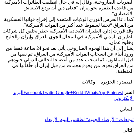
الضربات الصاروخية، وقال إنه في حال انطلقت الطائرات الأميركية
من قاعدة الظفرة نحو إيران “فعلى دبي أن تودع الانتعاش
الاقتصادي”.
كما دعا الحرس الثوري الولايات المتحدة إلى إخراج قواتها العسكرية
من العراق “تجنبا لسقوط عدد أكبر من القوات الأميركية”.
وقد قررت إدارة الطيران الاتحادية الأميركية حظر تحليق كل شركات
الطيران المدني الأميركية في المجال الجوي للعراق وإيران والخليج
وخليج عمان.
يشار إلى أن هذا الهجوم الصاروخي يأتي بعد نحو 24 ساعة فقط من
ورود أنباء عن انسحاب القوات الأميركية من العراق، ثم نفيها من
قبل البنتاغون، كما سحب عدد من أعضاء التحالف الدولي جنودهم
من العراق تخوفا من وقوع هجمات من قبل إيران أو حلفائها في
المنطقة.
المصدر : الجزيرة + وكالات
انشر
Pinterest
WhatsApp
ReddIt
Google+
Twitter
Facebook
البريد
الإلكتروني
السابق
توقعات “الأرصاد الجوية” لطقس اليوم الأربعاء
التالي