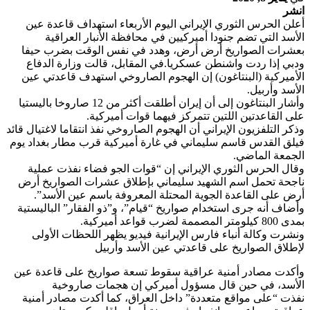
انشر
أعلن الحرس الثوري الإيراني اليوم الأربعاء استهداف قاعدة عين
الأسد التي تضم جنودا أميركيين في محافظة الأنبار العراقية
بعشرات الصواريخ أرض أرض، وهدد في نفس الوقت بضرب حيفا
ودبي إذا ردت واشنطن عسكريا.في المقابل، قالت وزارة الدفاع
الأميركية (البنتاغون) إن الهجوم الصاروخي استهدف قاعدتي عين
الأسد وأربيل.
وأشار البنتاغون إلى أن إيران أطلقت أكثر من 12 صاروخا باليستيا
على القاعدتين اللتين تتمركز فيهما قوات أميركية.
وذكر التلفزيون الإيراني أن الهجوم الصاروخي نفذ انتقاما لاغتيال قائد
فيلق القدس قاسم سليماني في غارة أميركية قرب مطار بغداد يوم
الجمعة الماضي.
وقال الحرس الثوري الإيراني إن “قوات الجو فضاء نفذت عملية
ناجحة تحمل اسم الشهيد سليماني بإطلاق عشرات الصواريخ أرض
أرض على القاعدة الجوية المحتلة المعروفة باسم عين الأسد”.
وأضاف أنه جرى استخدام صواريخ “قيام”، و”ذو الفقار” الباليستية
بمدى 800 كيلومتر المصممة لضرب قواعد أميركية.
ونشرت وكالة أنباء فارس الإيرانية فيديو يظهر اللحظات الأولى
لإطلاق الصواريخ على قاعدتي عين الأسد وأربيل
وأكدت مصادر أمنية عراقية سقوط تسعة صواريخ على قاعدة عين
الأسد، في حين قال مسؤول أميركي إن هجمات صاروخية
نفذت “على مواقع متعددة” داخل العراق، كما أكدت مصادر أمنية