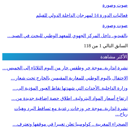
صوت وصورة
فعاليات الدورة 14 لمهرجان الداخلة الدولي للفيلم
صوت وصورة
بالفيديو.. داخل المركز الجهوي للمعهد الوطني للبحث في الصيد…
السابق
التالي
1 من 118
الأكثر مشاهدة
نشرة إنذارية..موجة حر وطقس حار من اليوم الثلاثاء إلى الخميس…
الاحتفال باليوم الوطني للمغاربة المقيمين بالخارج تحت شعار…
وزارة الداخلية..الأحداث التي شهدتها نقاط العبور المؤدية إلى…
ارتفاع أسعار المواد البترولية.. إطلاق حصة إضافية جديدة من…
نشرة إنذارية..موجة حر وزخات رعدية مع تساقط البرد وهبات
رياح…
الصحراء المغربية .. كولومبيا تعلن تغييرا في موقفها وتعترف…