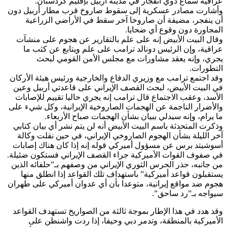
عراقية سماع دوي انفجار في مدينة أربيل بإقليم كردستان.
وأشارت مصادر عسكرية إلى سقوط صاروخ قرب مطار أربيل دون
أن ينفجر، مضيفة أن صاروخا آخر سقط في الأراضي الزراعية
المجاورة دون وقوع أي ضحايا.
وقال البيت الأبيض إنه على علم بالتقارير عن هجوم على منشآت
عراقية، وإن الرئيس دونالد ترامب على علم ويتابع عن كثب ما
يجري، وإنه يعقد مشاورات مع مجلس الأمن القومي لبحث
التطورات.
وقد اجتمع ترامب مع وزيري الدفاع والخارجية ورئيس هيئة الأركان
في البيت الأبيض، لبحث القصف الإيراني على قاعدتي أربيل وعين
الأسد، وعقب الاجتماع قال ترامب إنه يجري حاليا تقييم للإصابات
والأضرار الناجمة عن الهجمات الصاروخية الإيرانية، وكل شيء على
ما يرام، وإنه سيدلي ببيان بشأن الهجمات صباح الأربعاء.
وذكرت المتحدثة باسم البيت الأبيض أنه لن يتم نشر أي بيان كتابي
آخر الليلة بشأن الهجوم الصاروخي الإيراني، في حين نقلت وكالة
أسوشيتد برس عن مسؤول أميركي قوله إنه إذا كان هناك إصابات
في صفوف القوات الأميركية جراء القصف الإيراني فستكون ضئيلة.
من جانبه، حذر الحرس الثوري الإيراني من وصفهم بـ”حلفائه الذين
يستقبلون قواعد أميركية” باستهداف تلك القواعد إذا انطلق منها
هجوم ضد مواقع إيرانية، متوعدا بأن أي عدوان أميركي على طهران
سيواجه بـ”رد ساحق”.
وقد هدد في هذا الإطار بموجة ثالثة من الصواريخ تستهدف القواعد
الأميركية بالمنطقة، وتدمر دبي وحيفا، إذا ردت واشنطن على