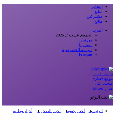
إعجاب
متابع
مشتركين
متابع
المزيد
الجمعة, غشت 7, 2026
من نحن
اتصل بنا
سياسة الخصوصية
Français
dakhlaplus -
موقع اخباري
متجدد على
مدار الساعة
الرئيسية
أخبار جهوية
أخبار الصحراء
أخبار وطنية