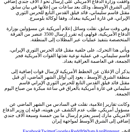
وافقت وزارة الدفاع الأمريكي على إرسال نحو 3 آلاف جندي إضافي
إلى الشرق الأوسط، وذلك بعد ساعات من إعلانها في بيان سابق
مقتل قاسم سليماني، قائد فيلق القدس التابع للحرس الثوري
الإيراني، في غارة أمريكية ببغداد، وفقا لوكالة بلومبرج.
وفي وقت سابق، نقلت وسائل إعلام أمريكية عن مسؤولين بوزارة
الدفاع الأمريكية، قولهم، إنه تقرر إرسال 3500 عنصر من الفرقة
المتخصصة بتنفيذ عمليات عبر المظلات إلى المنطقة.
ويأتي هذا التحرك، على خلفية مقتل قائد الحرس الثوري الإيراني،
قاسم سليماني، في عملية نوعية نفذتها القوات الأمريكية فجر
الجمعة، في العاصمة العراقية بغداد.
يذكر أن الإعلان عن الخطط الأمريكية لإرسال قوات إضافية إلى
منطقة الشرق الأوسط ، يعود إلى أوائل الشهر الماضي، أي قبل
مقتل فائد فيلق القدس التابع للحرس الثوري الإيراني قاسم
سليماني في غارة أمريكية بالعراق في ساعة مبكرة من صباح اليوم
الجمعة.
وكانت تقارير إعلامية، نقلت في السادس من الشهر الماضي عن
مسؤول أمريكي، طلب عدم الكشف عن هويته، قوله إن وزير الدفاع
الامريكي مارك إسبر يعتزم إرسال ما بين خمسة وسبعة آلاف جندي
إضافي إلى الشرق الأوسط لمواجهة إيران
انشر
Pinterest
WhatsApp
ReddIt
Google+
Twitter
Facebook