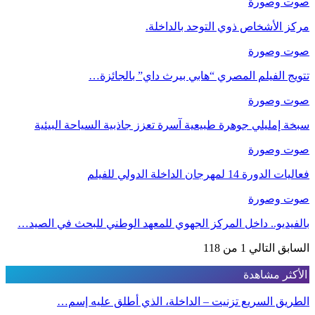
صوت وصورة
مركز الأشخاص ذوي التوحد بالداخلة.
صوت وصورة
تتويج الفيلم المصري “هابي بيرث داي” بالجائزة…
صوت وصورة
سبخة إمليلي جوهرة طبيعية آسرة تعزز جاذبية السياحة البيئية
صوت وصورة
فعاليات الدورة 14 لمهرجان الداخلة الدولي للفيلم
صوت وصورة
بالفيديو.. داخل المركز الجهوي للمعهد الوطني للبحث في الصيد…
السابق
التالي
1 من 118
الأكثر مشاهدة
الطريق السريع تزنيت – الداخلة، الذي أطلق عليه إسم…