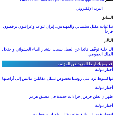
البريد الإلكتروني
السابق
تداعيات مقتل سليماني والمهندس.. إيران تتوعد وعراقيون يرقصون
فرحاً
التالي
الداخلية توقّف قائدا عن العمل بسبب انتشار البناء العشوائي واحتلال
الملك العمومي
قد يعجبك ايضا
المزيد عن المؤلف
أخبار دولية
نواكشوط ترد على روسيا بخصوص تسلل مقاتلين ماليين إلى أراضيها
أخبار دولية
طهران تعلن فرض إجراءات جديدة في مضيق هرمز
أخبار دولية
انفجار قوي في باتنة يخلف قتلى وإصابات خطيرة