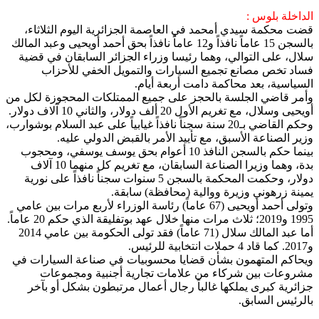
الداخلة بلوس :
قضت محكمة سيدي أمحمد في العاصمة الجزائرية اليوم الثلاثاء،
بالسجن 15 عاماً نافذاً و12 عاماً نافذاً بحق أحمد أويحيى وعبد المالك
سلال، على التوالي، وهما رئيسا وزراء الجزائر السابقان في قضية
فساد تخص مصانع تجميع السيارات والتمويل الخفي للأحزاب
السياسية، بعد محاكمة دامت أربعة أيام.
وأمر قاضي الجلسة بالحجز على جميع الممتلكات المحجوزة لكل من
أويحيى وسلال، مع تغريم الأول 20 ألف دولار، والثاني 10 آلاف دولار.
وحكم القاضي بـ20 سنة سجناً نافذاً غيابياً على عبد السلام بوشوارب،
وزير الصناعة الأسبق، مع تأييد الأمر بالقبض الدولي عليه.
بينما حكم بالسجن النافذ 10 أعوام بحق يوسف يوسفي، ومحجوب
بدة، وهما وزيرا الصناعة السابقان، مع تغريم كل منهما 10 آلاف
دولار، وحكمت المحكمة بالسجن 5 سنوات سجناً نافذاً على نورية
يمينة زرهوني وزيرة ووالية (محافظة) سابقة.
وتولى أحمد أويحيى (67 عاماً) رئاسة الوزراء لأربع مرات بين عامي
1995 و2019؛ ثلاث مرات منها خلال عهد بوتفليقة الذي حكم 20 عاماً.
أما عبد المالك سلال (71 عاماً) فقد تولى الحكومة بين عامي 2014
و2017. كما قاد 4 حملات انتخابية للرئيس.
ويحاكم المتهمون بشأن قضايا محسوبيات في صناعة السيارات في
مشروعات بين شركاء من علامات تجارية أجنبية ومجموعات
جزائرية كبرى يملكها غالباً رجال أعمال مرتبطون بشكل أو بآخر
بالرئيس السابق.