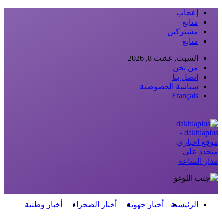
إعجاب
متابع
مشتركين
متابع
السبت, غشت 8, 2026
من نحن
اتصل بنا
سياسة الخصوصية
Français
dakhlaplus -
موقع اخباري
متجدد على
مدار الساعة
الرئيسية
أخبار جهوية
أخبار الصحراء
أخبار وطنية