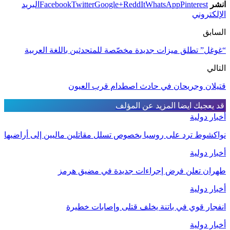
انشر
Pinterest
WhatsApp
ReddIt
Google+
Twitter
Facebook
البريد
الإلكتروني
السابق
“غوغل” تطلق ميزات جديدة مخصّصة للمتحدثين باللغة العربية
التالي
قتيلان وجريحان في حادث اصطدام قرب العيون‬
قد يعجبك ايضا
المزيد عن المؤلف
أخبار دولية
نواكشوط ترد على روسيا بخصوص تسلل مقاتلين ماليين إلى أراضيها
أخبار دولية
طهران تعلن فرض إجراءات جديدة في مضيق هرمز
أخبار دولية
انفجار قوي في باتنة يخلف قتلى وإصابات خطيرة
أخبار دولية