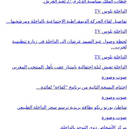
خطاب الملك بمناسبة الذكرى 27 لعيد العرش.
الداخلة بلوس TV
تفاصيل لقاء الحركة الديمقراطية الاجتماعية بالداخلة ومرشحيها…
الداخلة بلوس TV
لحظة وصول عبد الصمد عرشان إلى الداخلة في زيارة تنظيمية
لحزب…
الداخلة بلوس TV
الداخلة تعيش ليلة احتفالية بامتياز عقب تأهل المنتخب المغربي
صوت وصورة
اختتام النسخة الثانية من برنامج “كفاءة” لفائدة…
صوت وصورة
شاطئ بورتو ريكو بطاقة بريدية ترسم سحر الداخلة الطبيعي
صوت وصورة
مركز الأشخاص ذوي التوحد بالداخلة.