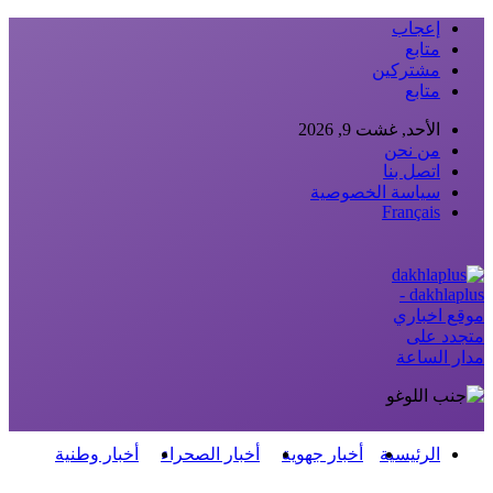
إعجاب
متابع
مشتركين
متابع
الأحد, غشت 9, 2026
من نحن
اتصل بنا
سياسة الخصوصية
Français
dakhlaplus -
موقع اخباري
متجدد على
مدار الساعة
الرئيسية
أخبار جهوية
أخبار الصحراء
أخبار وطنية