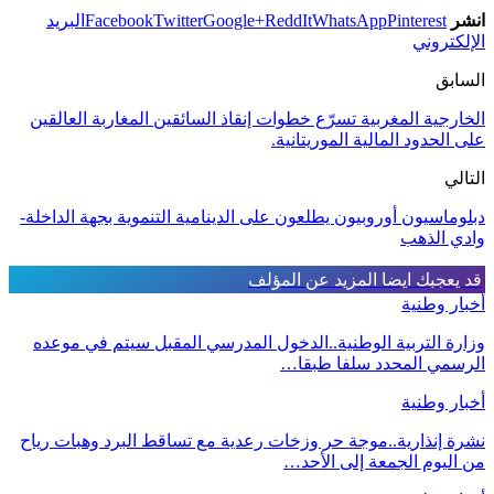
انشر
Pinterest
WhatsApp
ReddIt
Google+
Twitter
Facebook
البريد
الإلكتروني
السابق
الخارجية المغربية تسرّع خطوات إنقاذ السائقين المغاربة العالقين
على الحدود المالية الموريتانية.
التالي
دبلوماسيون أوروبيون يطلعون على الدينامية التنموية بجهة الداخلة-
وادي الذهب
قد يعجبك ايضا
المزيد عن المؤلف
أخبار وطنية
وزارة التربية الوطنية..الدخول المدرسي المقبل سیتم في موعده
الرسمي المحدد سلفا طبقا…
أخبار وطنية
نشرة إنذارية..موجة حر وزخات رعدية مع تساقط البرد وهبات رياح
من اليوم الجمعة إلى الأحد…