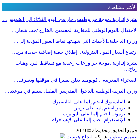
الأكثر مشاهدة
نشرة إنذارية..موجة حر وطقس حار من اليوم الثلاثاء إلى الخميس…
الاحتفال باليوم الوطني للمغاربة المقيمين بالخارج تحت شعار…
وزارة الداخلية..الأحداث التي شهدتها نقاط العبور المؤدية إلى…
ارتفاع أسعار المواد البترولية.. إطلاق حصة إضافية جديدة من…
نشرة إنذارية..موجة حر وزخات رعدية مع تساقط البرد وهبات
رياح…
الصحراء المغربية .. كولومبيا تعلن تغييرا في موقفها وتعترف…
وزارة التربية الوطنية..الدخول المدرسي المقبل سیتم في موعده…
الفايسبوك
انضم إلينا على الفايسبوك
تويتر
انضم إلينا على تويتر
يوتيوب
انضم إلينا على اليوتيوب
الإنستغرام
انضم إلينا على الإنستغرام
جميع الحقوق محفوظة © 2019
تصميم وتطوير
شركة
النجاح هوست