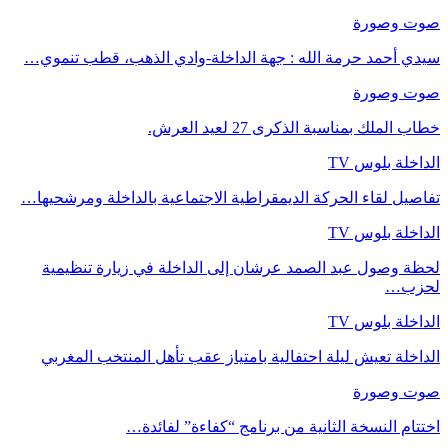
صوت وصورة
سيدي أحمد حرمة الله : جهة الداخلة-وادي الذهب، قطب تنموي…
صوت وصورة
خطاب الملك بمناسبة الذكرى 27 لعيد العرش.
الداخلة بلوس TV
تفاصيل لقاء الحركة الديمقراطية الاجتماعية بالداخلة ومرشحيها…
الداخلة بلوس TV
لحظة وصول عبد الصمد عرشان إلى الداخلة في زيارة تنظيمية
لحزب…
الداخلة بلوس TV
الداخلة تعيش ليلة احتفالية بامتياز عقب تأهل المنتخب المغربي
صوت وصورة
اختتام النسخة الثانية من برنامج “كفاءة” لفائدة…