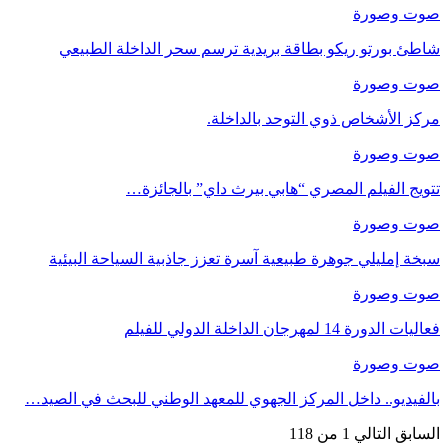
صوت وصورة
شاطئ بورتو ريكو بطاقة بريدية ترسم سحر الداخلة الطبيعي
صوت وصورة
مركز الأشخاص ذوي التوحد بالداخلة.
صوت وصورة
تتويج الفيلم المصري “هابي بيرث داي” بالجائزة…
صوت وصورة
سبخة إمليلي جوهرة طبيعية آسرة تعزز جاذبية السياحة البيئية
صوت وصورة
فعاليات الدورة 14 لمهرجان الداخلة الدولي للفيلم
صوت وصورة
بالفيديو.. داخل المركز الجهوي للمعهد الوطني للبحث في الصيد…
السابق
التالي
1 من 118