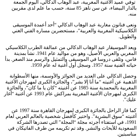
توفي عميد الأغنية المغربية، عبد الوهاب الدكالي، اليوم الجمعة
بالدار البيضاء، عن سن ناهز 85 سنة، حسب ما علم لدى مقربين
منه.
ونعى فنانون مغاربة عبد الوهاب الدكالي “أحد أعمدة الموسيقى
الكلاسيكية المغربية والعربية”، مستحضرين مساره الفني الغني
والطويل.
ويعد الموسيقار عبد الوهاب الدكالي من عمالقة الطرب الكلاسيكي
المغربي والعربي الأصيل، وهو من مواليد عام 1941. نشأ بمدينة
فاس، وتلقى دروسا في الموسيقى والتمثيل والرسم منذ الصغر. بدأ
حياته الفنية سنة 1957. وسجل أول أغنية له عام 1959.
وحصل الدكالي على العديد من الجوائز والأوسمة، منها الأسطوانة
الذهبية عن أغنيته “ما أنا إلا بشر”، والجائزة الكبرى لمهرجان الأغنية
المغربية بالمحمدية سنة 1985 عن أغنيته “كان يا ما كان”، والجائزة
الكبرى لمهرجان الأغنية المغربية بمراكش عام 1993 عن أغنية “أغار
عليك”.
كما فاز الراحل بالجائزة الكبرى لمهرجان القاهرة سنة 1997 عن
أغنيته “سوق البشرية”. واختير كأفضل شخصية بالعالم العربي لعام
1991، في استفتاء أجرته مجلة “المجلة” التي تصدرها الشركة
السعودية للأبحاث والنشر. وقد تم تكريمه من طرف الفاتيكان في
مناسبتين.