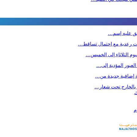
طلق عليه إسم…
ت رعدية مع احتمال تساقط…
وم الثلاثاء إلى الخميس…
 العبور المؤدية إلى…
صة إضافية جديدة من…
ين بالخارج تحت شعار…
ك
م