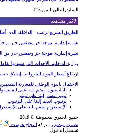
السابق
التالي
1 من 118
الأكثر مشاهدة
الطريق السريع تزنيت – الداخلة، الذي أ
نشرة إنذارية..موجة حر وطقس حار وزخا
نشرة إنذارية..موجة حر وطقس حار من الي
وزارة الداخلية..الأحداث التي شهدتها نقاط
ارتفاع أسعار المواد البترولية.. إطلاق ح
الاحتفال باليوم الوطني للمغاربة المقيم
الفايسبوك
انضم إلينا على الفايسبو
تويتر
انضم إلينا على تويتر
يوتيوب
انضم إلينا على اليوتيوب
الإنستغرام
انضم إلينا على الإنستغرا
جميع الحقوق محفوظة © 2019
تصميم وتطوير
شركة
النجاح هوست
تسجيل الدخول