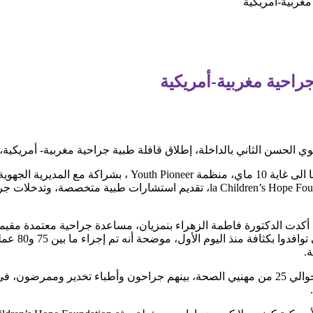
مغربية-أمريكية
جراحية مغربية-أمريكية
وي الحسن الثاني بالداخلة، إطلاق قافلة طبية جراحية مغربية- أمريكية،
وتروم هذه المبادرة التضامنية، التي تنظمها الى غاية 10 ماي، منظمة
وادي الذهب، ومؤسسة (PCCHF) la Children’s Hope Foundation، تقديم استشارا
pe Foundation
.
وأضافت أن هذه الحملة تعبئ فريقا يضم حوالي 25 من مهنيي الصحة، بينهم جراحون وأطباء تخد