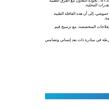
من جهتها، أشادت طبيبة النساء والتوليد الأمريكية كونسويلا كرودن-بارام، مسؤولة بعثة la Children’s Hope Foundation ، بجودة التعاون مع الفرق الطبية
لقدرات المحلية.
 حموشي، إلى أن هذه القافلة الطبية
ة.
العلاجات المتخصصة، مع ترسيخ قيم
1 منه، فرقا طبية مغربية وأمريكية منخرطة في مبادرة ذات بعد إنساني وتضامني