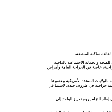
 لفائدة ساكنة المنطقة.
 Youth Pioneer ، بشراكة مع المديرية الجهوية للصحة والحماية الاجتماعية بالداخلة
ت طبية متخصصة، وتدخلات جراحية، خاصة في الجراحة العامة وأمراض
وفي تصريح لوكالة المغرب العربي للأنباء، أكدت الدكتورة فاطمة الزهراء بنمزيان، مساعدة جراحية معتمدة مقيمة بالولايات المتحدة الأمريكية وعضو la
Children’s Ho ، أن المرضى توافدوا بكثافة منذ اليوم الأول، موضحة أنه تم إجراء ما بين 75 و80 عملية جراحية في ظروف جيدة، لاسيما في
ير وممرضون، في إطار التزام يروم تعزيز الولوج إلى