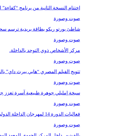
اختتام النسخة الثانية من برنامج “كفاءة” 
صوت وصورة
شاطئ بورتو ريكو بطاقة بريدية ترسم سحر
صوت وصورة
مركز الأشخاص ذوي التوحد بالداخلة.
صوت وصورة
تتويج الفيلم المصري “هابي بيرث داي” با
صوت وصورة
سبخة إمليلي جوهرة طبيعية آسرة تعزز جاذب
صوت وصورة
فعاليات الدورة 14 لمهرجان الداخلة الدولي للفيلم
صوت وصورة
بالفيديو.. داخل المركز الجهوي للمعهد ا