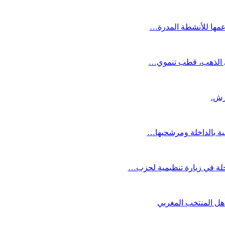
دعمها للأنشطة المدرة…
دي الذهب، قطب تنموي…
عية بالداخلة ومرشحيها…
لة في زيارة تنظيمية لحزب…
تأهل المنتخب المغربي