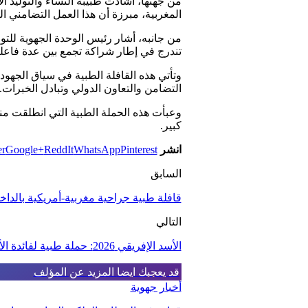
المغربية، مبرزة أن هذا العمل التضامني الذ
من جانبه، أشار رئيس الوحدة الجهوية للتوا
تندرج في إطار شراكة تجمع بين عدة فاع
وتأتي هذه القافلة الطبية في سياق الجهو
التضامن والتعاون الدولي وتبادل الخبرات.
كبير.
انشر
Pinterest
WhatsApp
ReddIt
Google+
er
السابق
قافلة طبية جراحية مغربية-أمريكية بالداخ
التالي
الأسد الإفريقي 2026: حملة طبية لفائدة الأطفال في طب العيون والأسنان بالداخلة
قد يعجبك ايضا
المزيد عن المؤلف
أخبار جهوية