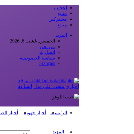
إعجاب
متابع
مشتركين
متابع
المزيد
الخميس, غشت 6, 2026
من نحن
اتصل بنا
سياسة الخصوصية
Français
dakhlaplus - موقع
اخباري متجدد على مدار الساعة
الرئيسية
أخبار جهوية
أخبار الص
المزيد