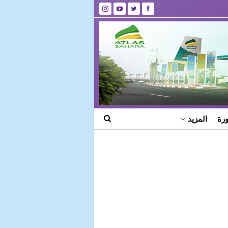
رة
المزيد