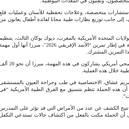
تخصصون، وتقنيون في المعدات البيوطبية.
استشارات متخصصة، وعلاجات تحفظية للأسنان وعمليات قلع
إلى جانب توزيع نظارات طبية مجانا لفائدة أطفال يعانون من
يات المتحدة الأمريكية بالمغرب، ديوك بوكان الثالث، بتنظيم
هذه المبادرة الإنسانية بمدينة الداخلة في إطار تمرين “الأسد الإفريقي 2026″، مبرزا أنها أول مهم
ا التمرين المشترك.
وأشار إلى أن أزيد من 100 مهني صحي أمريكي يشاركون في هذه المهمة، مبرزا أن نحو 
ة خلال هذه العملية.
د مريم عشاق، الاختصاصية في طب وجراحة العيون بالمستشفى
ن هذه الحملة تنظم بتنسيق مع الفرق الطبية الأمريكية “في
ت”.
تتيح الكشف عن عدد من الأمراض التي قد تؤثر على التمدرس
إلى أن الحملة مكنت بالفعل من اكتشاف حالات تستدعي التكفل