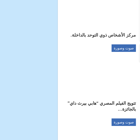
مركز الأشخاص ذوي التوحد بالداخلة.
صوت وصورة
تتويج الفيلم المصري “هابي بيرث داي”
بالجائزة…
صوت وصورة