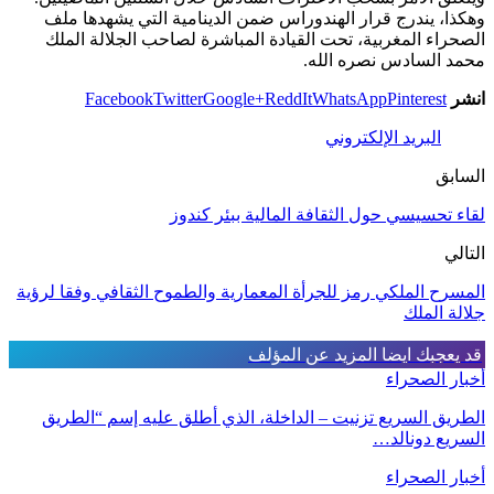
وهكذا، يندرج قرار الهندوراس ضمن الدينامية التي يشهدها ملف
الصحراء المغربية، تحت القيادة المباشرة لصاحب الجلالة الملك
محمد السادس نصره الله.
انشر
Pinterest
WhatsApp
ReddIt
Google+
Twitter
Facebook
البريد الإلكتروني
السابق
لقاء تحسيسي حول الثقافة المالية ببئر كندوز
التالي
المسرح الملكي رمز للجرأة المعمارية والطموح الثقافي وفقا لرؤية
جلالة الملك
قد يعجبك ايضا
المزيد عن المؤلف
أخبار الصحراء
الطريق السريع تزنيت – الداخلة، الذي أطلق عليه إسم “الطريق
السريع دونالد…
أخبار الصحراء