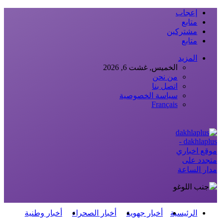
إعجاب
متابع
مشتركين
متابع
المزيد
الخميس, غشت 6, 2026
من نحن
اتصل بنا
سياسة الخصوصية
Français
dakhlaplus -
موقع اخباري
متجدد على
مدار الساعة
الرئيسية
أخبار جهوية
أخبار الصحراء
أخبار وطنية