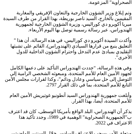
الصحراوية” المزعومة.
وتم إبلاغ وزير الشؤون الخارجية والتعاون الإفريقي والمغاربة
المقيمين بالخارج، السيد ناصر بوريطة، بهذا القرار من طرف السيدة
ميريا أكويرو دي كوراليس، وزيرة الشؤون الخارجية لجمهورية
الهندوراس، عبر رسالة رسمية توصل بها اليوم الأربعاء.
وأكدت السيدة أكويرو دي كوراليس، في هذه الرسالة، أن هذا ”
التعليق ينبع من قرارها السيادي (الهندوراس)، القائم على تشبثها
التقليدي بمبادئ عدم التدخل واحترام الشؤون الداخلية للدول
الأخرى”.
وفي هذه الرسالة، “جددت الهندوراس التأكيد على دعمها الكامل
لجهود الأمين العام للأمم المتحدة، ومبعوثه الشخصي الرامية إلى
التوصل إلى حل سياسي وعادل ودائم”، وكذا لقرارات مجلس الأمن
التابع للأمم المتحدة، بما في ذلك القرار 2797.
وأبلغت جمهورية الهندوراس السيد أنطونيو غوتيريش الأمين العام
للأمم المتحدة، أيضا، بهذا القرار.
يذكر أن الهندوراس، البلد الواقع بأمريكا الوسطى، كان قد اعترف
ب”الجمهورية الصحراوية” الوهمية في 1989، وجدد تأكيد هذا
الاعتراف في 2022.
ويتعلق الأمر بسحب الاعتراف السادس خلال السنتين الماضيتين.