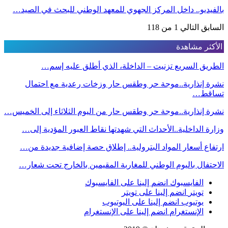
بالفيديو.. داخل المركز الجهوي للمعهد الوطني للبحث في الصيد…
السابق
التالي
1 من 118
الأكثر مشاهدة
الطريق السريع تزنيت – الداخلة، الذي أطلق عليه إسم…
نشرة إنذارية..موجة حر وطقس حار وزخات رعدية مع احتمال
تساقط…
نشرة إنذارية..موجة حر وطقس حار من اليوم الثلاثاء إلى الخميس…
وزارة الداخلية..الأحداث التي شهدتها نقاط العبور المؤدية إلى…
ارتفاع أسعار المواد البترولية.. إطلاق حصة إضافية جديدة من…
الاحتفال باليوم الوطني للمغاربة المقيمين بالخارج تحت شعار…
الفايسبوك
انضم إلينا على الفايسبوك
تويتر
انضم إلينا على تويتر
يوتيوب
انضم إلينا على اليوتيوب
الإنستغرام
انضم إلينا على الإنستغرام