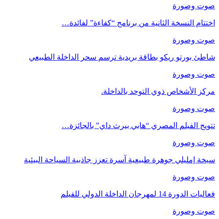
صوت وصورة
اختتام النسخة الثانية من برنامج “كفاءة” لفائدة…
صوت وصورة
شاطئ بورتو ريكو بطاقة بريدية ترسم سحر الداخلة الطبيعي
صوت وصورة
مركز الأشخاص ذوي التوحد بالداخلة.
صوت وصورة
تتويج الفيلم المصري “هابي بيرث داي” بالجائزة…
صوت وصورة
سبخة إمليلي جوهرة طبيعية آسرة تعزز جاذبية السياحة البيئية
صوت وصورة
فعاليات الدورة 14 لمهرجان الداخلة الدولي للفيلم
صوت وصورة