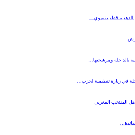
دي الذهب، قطب تنموي…
عية بالداخلة ومرشحيها…
لة في زيارة تنظيمية لحزب…
تأهل المنتخب المغربي
لفائدة…