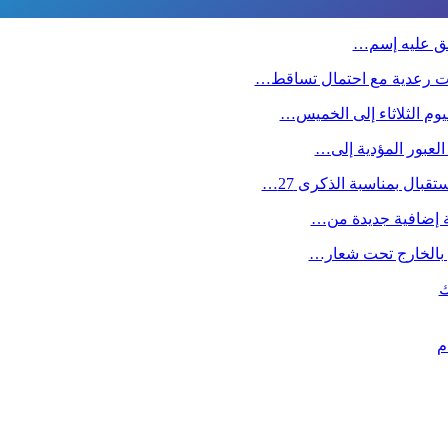
طلق عليه إسم…
ت رعدية مع احتمال تساقط…
وم الثلاثاء إلى الخميس…
 العبور المؤدية إلى…
بال بمناسبة الذكرى 27…
صة إضافية جديدة من…
ين بالخارج تحت شعار…
ك
م