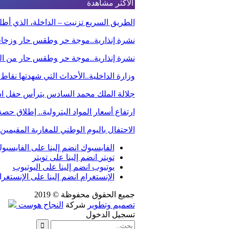
الأكثر مشاهدة
الطريق السريع تزنيت – الداخلة، الذي أ
نشرة إنذارية..موجة حر وطقس حار وزخا
نشرة إنذارية..موجة حر وطقس حار من الي
وزارة الداخلية..الأحداث التي شهدتها نقاط
جلالة الملك محمد السادس يترأس حفل استق
ارتفاع أسعار المواد البترولية.. إطلاق ح
الاحتفال باليوم الوطني للمغاربة المقيم
الفايسبوك
انضم إلينا على الفايسبو
تويتر
انضم إلينا على تويتر
يوتيوب
انضم إلينا على اليوتيوب
الإنستغرام
انضم إلينا على الإنستغرا
جميع الحقوق محفوظة © 2019
تصميم وتطوير
شركة
النجاح هوست
تسجيل الدخول