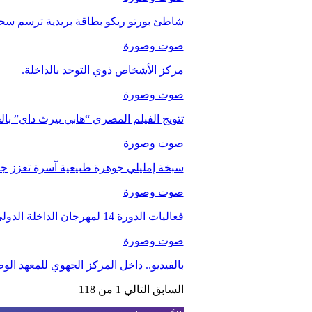
شاطئ بورتو ريكو بطاقة بريدية ترسم سحر
صوت وصورة
مركز الأشخاص ذوي التوحد بالداخلة.
صوت وصورة
تتويج الفيلم المصري “هابي بيرث داي” با
صوت وصورة
سبخة إمليلي جوهرة طبيعية آسرة تعزز جاذب
صوت وصورة
فعاليات الدورة 14 لمهرجان الداخلة الدولي للفيلم
صوت وصورة
بالفيديو.. داخل المركز الجهوي للمعهد ا
السابق
التالي
1 من 118