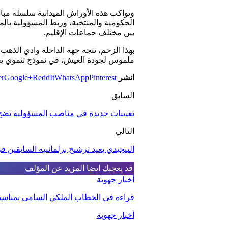
وتواكب هذه الأوراش الميدانية سلسلة مباد
الحكومية والمنتخبة، وربط المسؤولية بال
بين مختلف جماعات الإقليم.
بهذا الزخم، تتجه جهة الداخلة وادي الذه
ملموس لجودة العيش، في نموذج تنموي يجع
انشر
Pinterest
WhatsApp
ReddIt
Google+
er
السابق
تعيينات جديدة في مناصب المسؤولية تضخ 
التالي
البيجيدي يعيد ترشيح برلمانييه السابقين في
قد يعجبك ايضا
المزيد عن المؤلف
أخبار جهوية
قراءة في الخطاب الملكي السامي بمناسبة الذكرى الـ27 لعيد 
أخبار جهوية