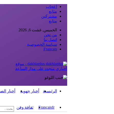
إعجاب
متابع
مشتركين
متابع
الخميس, غشت 6, 2026
من نحن
اتصل بنا
سياسة الخصوصية
Français
dakhlaplus - موقع
اخباري متجدد على مدار الساعة
الرئيسية
أخبار جهوية
أخبار الص
fr
Français
ثقافة وفن