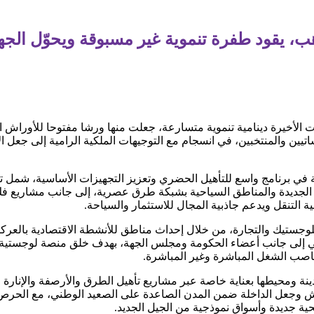
هب، يقود طفرة تنموية غير مسبوقة ويحوّل الج
الأخيرة دينامية تنموية متسارعة، جعلت منها ورشا مفتوحا للأوراش الم
ين والمنتخبين، في انسجام مع التوجيهات الملكية الرامية إلى جعل الأق
 في برنامج واسع للتأهيل الحضري وتعزيز التجهيزات الأساسية، شمل تأ
اء الجديدة والمناطق السياحية بشبكة طرق عصرية، إلى جانب مشاريع فك
ية التنقل ويدعم جاذبية المجال للاستثمار والسياحة.
وجستيك والتجارة، من خلال إحداث مناطق للأنشطة الاقتصادية بالعركو
والي إلى جانب أعضاء الحكومة ومجلس الجهة، بهدف خلق منصة لوجستية 
مناصب الشغل المباشرة وغير المباشرة.
ينة ومحيطها بعناية خاصة عبر مشاريع تأهيل الطرق والأرصفة والإنارة
يش وجعل الداخلة ضمن المدن الصاعدة على الصعيد الوطني، مع الحرص 
ية جديدة وأسواق نموذجية من الجيل الجديد.