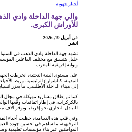
أخبار جهوية
والي جهة الداخلة وادي الذ
للأوراش الكبرى.
في
أبريل 19, 2026
انشر
تشهد جهة الداخلة وادي الذهب في السنوات 
خليل بتنسيق مع مختلف الفاعلين المؤسساتي
وبوابة إفريقية للمغرب.
على مستوى البنية التحتية، انخرطت الجهة
المدينة، كالشوارع الرئيسية، وربط الأحي
إلى ميناء الداخلة الأطلسي، ما يعزز انسياب
كما تم إطلاق مشاريع مهيكلة في مجال الل
بالكركرات، في إطار اتفاقيات وقّعها ال
للتبادل التجاري نحو إفريقيا وتوفر آلاف 
وفي قلب هذه الدينامية، حظيت أحياء المد
الترفيهية، ما ساهم في تحسين جودة الع
المواطنين عبر بناء مؤسسات تعليمية وصح