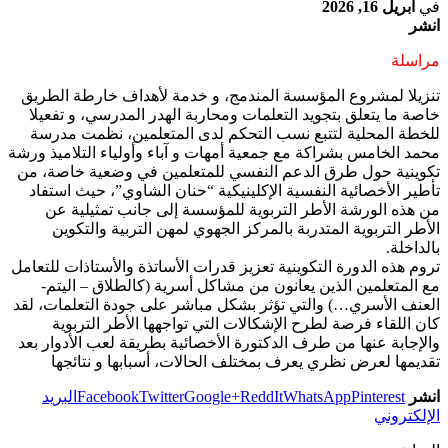
في
أبريل 16, 2026
انشر
مراسلة
تنزيلا لمشروع المؤسسة المندمج، و خدمة لأهداف خارطة الطريق
خاصة ما يتعلق بتجويد التعلمات ومحاربة الهدر المدرسي، و تفعيلا
للخطة المحلية لتتبع نسب التحكم لدى المتعلمين، نظمت مدرسة
محمد الخامس بشراكة مع جمعية أمهات و آباء وأولياء التلاميذ ورشة
تكوينية حول طرق الدعم النفسي للمتعلمين في وضعية خاصة، من
تأطير الأخصائية النفسية الإكلينيكية “حنان الشاوي”، حيث استفاد
من هذه الورشة الأطر التربوية للمؤسسة إلى جانب تمثيلية عن
الأطر التربوية المتدربة بالمركز الجهوي لمهن التربية والتكوين
بالداخلة.
تروم هذه الدورة التكوينية تعزيز قدرات الأساتذة والأستاذات للتعامل
مع المتعلمين الذين يعانون من مشاكل أسرية (كالطلاق – اليتم-
العنف الأسري…) والتي تؤثر بشكل مباشر على جودة التعلمات، لقد
كان اللقاء فرصة لطرح الإشكالات التي تواجهها الأطر التربوية
والإجابة عنها من طرف الدكتورة الأخصائية بطريقة لعب الأدوار بعد
تقديمها لعرض نظري يعرف بمختلف الحالات، أسبابها و نتائجها
انشر
Pinterest
WhatsApp
ReddIt
Google+
Twitter
Facebook
البريد
الإلكتروني