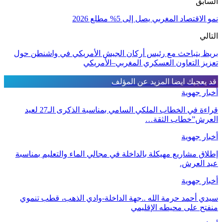
السابق
نمو الاقتصاد المغربي يصل إلى 5% مطلع 2026
التالي
بريظ يتباحث مع رئيس أركان الجيش الأمريكي في واشنطن حول
تعزيز التعاون العسكري المغربي–الأمريكي
قد يعجبك ايضا
المزيد عن المؤلف
أخبار جهوية
قراءة في الخطاب الملكي السامي بمناسبة الذكرى الـ27 لعيد
العرش”خطاب الثقة…
أخبار جهوية
إطلاق مشاريع مهيكلة بالداخلة في مجالي الماء والتعليم بمناسبة
عيد العرش.
أخبار جهوية
سيدي أحمد حرمة الله ..جهة الداخلة-وادي الذهب، قطب تنموي
منفتح على محيطه الإقليمي