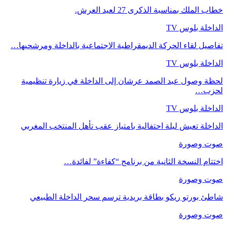
خطاب الملك بمناسبة الذكرى 27 لعيد العرش.
الداخلة بلوس TV
تفاصيل لقاء الحركة الديمقراطية الاجتماعية بالداخلة ومرشحيها…
الداخلة بلوس TV
لحظة وصول عبد الصمد عرشان إلى الداخلة في زيارة تنظيمية
لحزب…
الداخلة بلوس TV
الداخلة تعيش ليلة احتفالية بامتياز عقب تأهل المنتخب المغربي
صوت وصورة
اختتام النسخة الثانية من برنامج “كفاءة” لفائدة…
صوت وصورة
شاطئ بورتو ريكو بطاقة بريدية ترسم سحر الداخلة الطبيعي
صوت وصورة