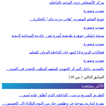
مركز الأشخاص ذوي التوحد بالداخلة.
صوت وصورة
تتويج الفيلم المصري “هابي بيرث داي” بالجائزة…
صوت وصورة
سبخة إمليلي جوهرة طبيعية آسرة تعزز جاذبية السياحة البيئية
صوت وصورة
فعاليات الدورة 14 لمهرجان الداخلة الدولي للفيلم
صوت وصورة
بالفيديو.. داخل المركز الجهوي للمعهد الوطني للبحث في الصيد…
السابق
التالي
1 من 118
الأكثر مشاهدة
الطريق السريع تزنيت – الداخلة، الذي أطلق عليه إسم…
نشرة إنذارية..موجة حر وطقس حار من اليوم الثلاثاء إلى الخميس…