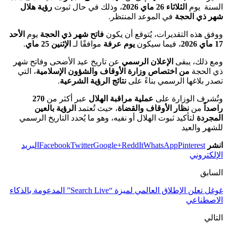
السنة يوم
الثلاثاء 26 ماي 2026
، وذلك في حال ثبوت
رؤية هلال
شهر ذي الحجة
في الموعد المنتظر.
ووفق هذه التقديرات، يُتوقع أن يكون
فاتح شهر ذي الحجة
يوم
الأحد
17 ماي 2026
، فيما سيكون
يوم عرفة
موافقًا لـ
الإثنين 25 ماي
.
ومع ذلك، يبقى
الإعلان الرسمي
عن تاريخ عيد الأضحى وفاتح شهر
ذي الحجة
من اختصاص وزارة الأوقاف والشؤون الإسلامية
، التي
تصدر بلاغها الرسمي بناءً على
نتائج الرؤية الشرعية
.
وتُشرف الوزارة على
عملية مراقبة الهلال
عبر أكثر من
270
راصداً
من
نظار الأوقاف والقضاة
، حيث تُعتمد
الرؤية بالعين
المجردة
لتأكيد ثبوت الهلال أو نفيه، وهو ما يُحدد التاريخ الرسمي
للشهر والعيد
انشر
Pinterest
WhatsApp
ReddIt
Google+
Twitter
Facebook
البريد
الإلكتروني
السابق
غوغل تعلن الإطلاق العالمي لميزة “Search Live” المدعومة بالذكاء
الاصطناعي
التالي