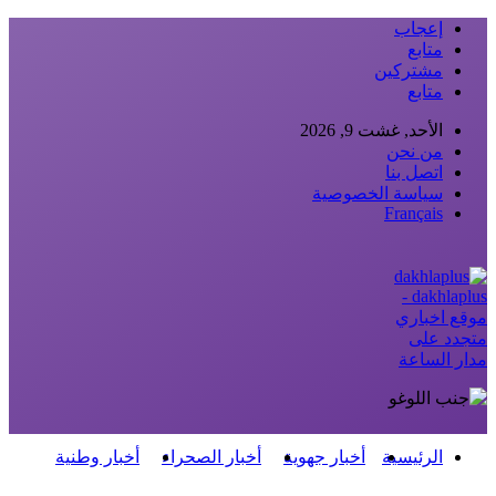
إعجاب
متابع
مشتركين
متابع
الأحد, غشت 9, 2026
من نحن
اتصل بنا
سياسة الخصوصية
Français
dakhlaplus -
موقع اخباري
متجدد على
مدار الساعة
الرئيسية
أخبار جهوية
أخبار الصحراء
أخبار وطنية