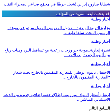
شظايا صاروخ إيراني تُشعل حريقًا في مجمّع صناعي بصحراء النقب
قد يعجبك ايضا
المزيد عن المؤلف
أخبار وطنية
وزارة التربية الوطنية..الدخول المدرسي المقبل سیتم في موعده
الرسمي المحدد سلفا طبقا…
أخبار وطنية
نشرة إنذارية..موجة حر وزخات رعدية مع تساقط البرد وهبات رياح
من اليوم الجمعة إلى الأحد…
أخبار وطنية
الاحتفال باليوم الوطني للمغاربة المقيمين بالخارج تحت شعار
“المغاربة المقيمون بالخارج…
أخبار وطنية
ارتفاع أسعار المواد البترولية.. إطلاق حصة إضافية جديدة من الدعم
الاستثنائي المباشر…
السابق
التالي