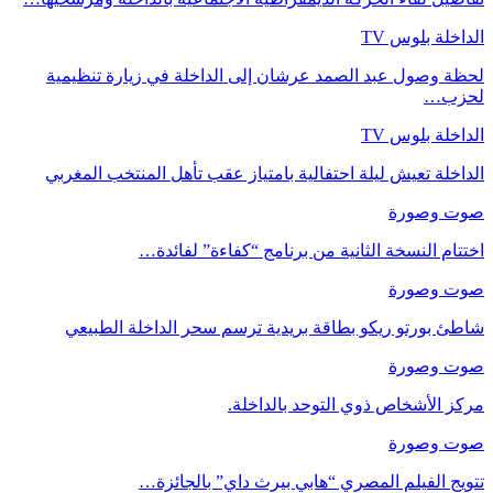
الداخلة بلوس TV
لحظة وصول عبد الصمد عرشان إلى الداخلة في زيارة تنظيمية
لحزب…
الداخلة بلوس TV
الداخلة تعيش ليلة احتفالية بامتياز عقب تأهل المنتخب المغربي
صوت وصورة
اختتام النسخة الثانية من برنامج “كفاءة” لفائدة…
صوت وصورة
شاطئ بورتو ريكو بطاقة بريدية ترسم سحر الداخلة الطبيعي
صوت وصورة
مركز الأشخاص ذوي التوحد بالداخلة.
صوت وصورة
تتويج الفيلم المصري “هابي بيرث داي” بالجائزة…