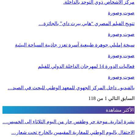
مركز الأشخاص ذوي التوحد بالداخلة.
صوت وصورة
تتويج الفيلم المصري “هابي بيرث داي” بالجائزة…
صوت وصورة
سبخة إمليلي جوهرة طبيعية آسرة تعزز جاذبية السياحة البيئية
صوت وصورة
فعاليات الدورة 14 لمهرجان الداخلة الدولي للفيلم
صوت وصورة
بالفيديو.. داخل المركز الجهوي للمعهد الوطني للبحث في الصيد…
السابق
التالي
1 من 118
الأكثر مشاهدة
نشرة إنذارية..موجة حر وطقس حار من اليوم الثلاثاء إلى الخميس…
الاحتفال باليوم الوطني للمغاربة المقيمين بالخارج تحت شعار…