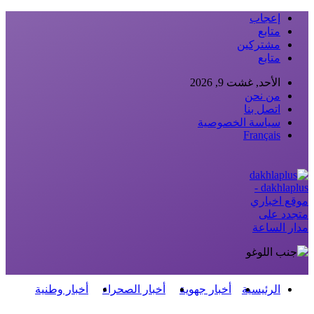
إعجاب
متابع
مشتركين
متابع
الأحد, غشت 9, 2026
من نحن
اتصل بنا
سياسة الخصوصية
Français
dakhlaplus -
موقع اخباري
متجدد على
مدار الساعة
الرئيسية
أخبار جهوية
أخبار الصحراء
أخبار وطنية