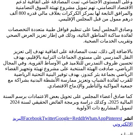
وعلى المستوى الاجتماعي، تمت المصادقة على اتفاقية لدعم
الاقتصاد التضامني، تهم تمويل مشروع تهيئة السوق التضامنية
والمرافق التابعة لها بمركز الكركرات بغلاف مالي قدره 800 ألف
درهم ممول من قبل المجلس الإقليمي.
وصادق المجلس أيضا على تنظيم قوافل طبية متعددة التخصصات
لفائدة ساكنة المناطق النائية، وذلك في إطار تعزيز العرض الصحي
وتقريب الخدمات الصحية.
بالاضافة إلى ذلك، تمت المصادقة على اتفاقية تهدف إلى تعزيز
النقل المدرسي على مستوى الجماعات الترابية بالإقليم، بهدف
تحسين ظروف التمدرس للتلاميذ في الأوساط القروية. وفي المجال
الرياضي، صادقت الهيئة المنتخبة على مشروع تهيئة وتجهيز الفضاء
الرياضي بجماعة بئر كندوز، بهدف توفير البنية التحتية الرياضية
للقرب لفائدة الشباب وتعزيز ممارسة الأنشطة البدنية بشراكة مع
جمعية المواكبة والتأطير والإدماج الاقتصادي.
كما صادق أعضاء المجلس على تحويل بعض الاعتمادات برسم السنة
المالية 2025، وكذلك دراسة وبرمجة الفائض الحقيقي لسنة 2024
لتمويل المشاريع ذات الأولوية
انشر
Pinterest
WhatsApp
ReddIt
Google+
Twitter
Facebook
البريد
الإلكتروني
السابق