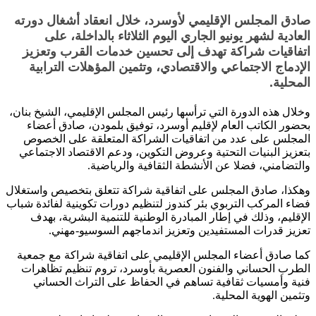
صادق المجلس الإقليمي لأوسرد، خلال انعقاد أشغال دورته
العادية لشهر يونيو الجاري اليوم الثلاثاء بالداخلة، على
اتفاقيات شراكة تهدف إلى تحسين خدمات القرب وتعزيز
الإدماج الاجتماعي والاقتصادي، وتثمين المؤهلات الترابية
المحلية.
وخلال هذه الدورة التي ترأسها رئيس المجلس الإقليمي، الشيخ بنان،
بحضور الكاتب العام لإقليم أوسرد، توفيق بلمودن، صادق أعضاء
المجلس على عدد من اتفاقيات الشراكة المتعلقة على الخصوص
بتعزيز البنيات التحتية وعروض التكوين، ودعم الاقتصاد الاجتماعي
والتضامني، فضلا عن الأنشطة الثقافية والرياضية.
وهكذا، صادق المجلس على اتفاقية شراكة تتعلق بتخصيص واستغلال
فضاء المركب التربوي بئر كندوز لتنظيم دورات تكوينية لفائدة شباب
الإقليم، وذلك في إطار المبادرة الوطنية للتنمية البشرية، بهدف
تعزيز قدرات المستفيدين وتعزيز اندماجهم السوسيو-مهني.
كما صادق أعضاء المجلس الإقليمي على اتفاقية شراكة مع جمعية
الطرب الحساني والفنون العصرية بأوسرد، تروم تنظيم تظاهرات
فنية وأمسيات ثقافية تساهم في الحفاظ على التراث الحساني
وتثمين الهوية المحلية.