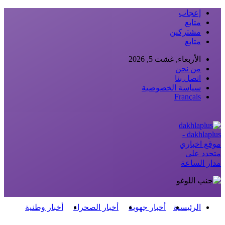
إعجاب
متابع
مشتركين
متابع
الأربعاء, غشت 5, 2026
من نحن
اتصل بنا
سياسة الخصوصية
Français
dakhlaplus -
موقع اخباري
متجدد على
مدار الساعة
الرئيسية
أخبار جهوية
أخبار الصحراء
أخبار وطنية