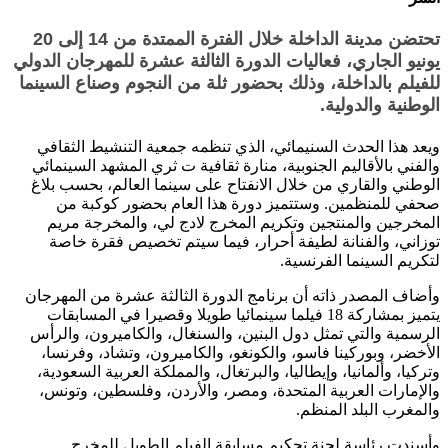
تحتضن مدينة الداخلة خلال الفترة الممتدة من 14 إلى 20
يونيو الجاري، فعاليات الدورة الثالثة عشرة للمهرجان الدولي
للفيلم بالداخلة، وذلك بحضور ثلة من النجوم وصناع السينما
الوطنية والدولية.
ويعد هذا الحدث السنيمائي، الذي تنظمه جمعية التنشيط الثقافي
والفني بالأقاليم الجنوبية، منارة ثقافية ت ثري المشهد السينمائي
الوطني والقاري من خلال الانفتاح على سينما العالم، بحسب بلاغ
صحفي للمنظمين. وستتميز دورة هذا العام بحضور كوكبة من
المخرجين والمنتجين وتكريم المخرج لادج لي، والمخرجة مريم
توزاني، والفنانة لطيفة أحرار، فيما سيتم تخصيص فقرة خاصة
لتكريم السينما الفرنسية.
وأضاف المصدر ذاته أن برنامج الدورة الثالثة عشرة من المهرجان
يتميز بمشاركة 18 فيلما سينمائيا طويلا وقصيرا في المسابقات
الرسمية والتي تمثل دول البنين، والسنغال، والكاميرون، والرأس
الأخضر، وبوركينا فاسو، والكونغو، والكاميرون، وتشاد، وفرنسا،
وتركيا، وألمانيا، وإيطاليا، والبرتغال، والمملكة العربية السعودية،
والإمارات العربية المتحدة، ومصر، والأردن، وفلسطين، وتونس،
والمغرب البلد المنظم.
وأسندت رئاسة لجنة تحكيم مسابقة الفيلم الطويل للمخرج