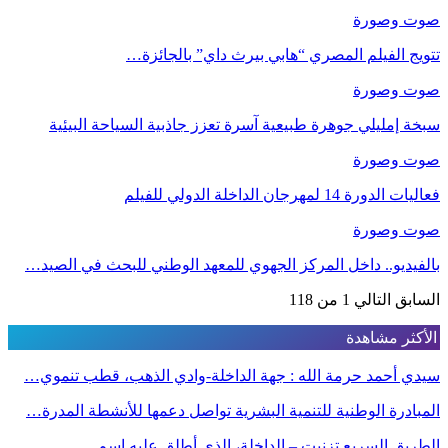
صوت وصورة
تتويج الفيلم المصري “هابي بيرث داي” بالجائزة…
صوت وصورة
سبخة إمليلي جوهرة طبيعية آسرة تعزز جاذبية السياحة البيئية
صوت وصورة
فعاليات الدورة 14 لمهرجان الداخلة الدولي للفيلم
صوت وصورة
بالفيديو.. داخل المركز الجهوي للمعهد الوطني للبحث في الصيد…
السابق
التالي
1 من 118
الأكثر مشاهدة
سيدي أحمد حرمة الله : جهة الداخلة-وادي الذهب، قطب تنموي…
المبادرة الوطنية للتنمية البشرية تواصل دعمها للأنشطة المدرة…
الطريق السريع تزنيت – الداخلة، الذي أطلق عليه إسم…