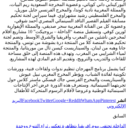
البوركينابي داني كوياتي، وعضوية المخرجة السعودية ريم البيات،
والممثلة المغربية نادية كوندا، والمخرج الفرنسي جايل موريل،
والمخرج الفلسطيني رشيد مشهراوي. فيما سيرأس لجنة تحكيم
مسابقة الفيلم القصير الناقد السينمائي المصري أحمد شوقي،
وعضوية كل من الفنانة المغربية سحر صديقي، والممثلة الإيفوارية
لورين كوفي. وتستقبل منصة “الداخلة – بروجيكت” 10 مشاريع أفلام
لمخرجين ناشئين من المغرب وأفريقيا والشرق الأوسط. وتضم لجنة
تحكيم هذه المنصة كلا من المنتجة درة بشوشة من تونس، والمنتجة
جانا وهبه من لبنان، والسيناريست كيسن تال من موريتانيا، والمنتجة
لمياء الشرايبي من المغرب. وتهدف هذه المنصة إلى خلق مساحة
للقاءات والتدريب والترويج، وتقديم الدعم المادي لهذه المشاريع.
كما يشمل برنامج المهرجان تنظيم ندوات ولقاءات فنية، وورشات
تكوينية لفائدة الشباب، ويؤطر المخرج المغربي نبيل عيوش
والسيناريست والمخرج الفرنسي جاك فيسكي ماستر كلاس حول
تجربتهما السينمائية. وستعرف هذه الدورة عرض آخر الإنتاجات
السينمائية الوطنية وعروضا لأفلام الرسوم المتحركة للأطفال
انشر
Pinterest
WhatsApp
ReddIt
Google+
Twitter
Facebook
البريد
الإلكتروني
السابق
الداخلة تحتفي بيوم افريقيا بتظاهرة تعكس ثراء التنوع ووحدة