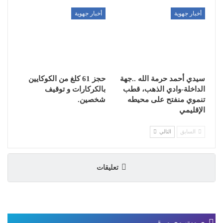
أخبار جهوية
أخبار جهوية
سيدي أحمد حرمة الله ..جهة
حجز 61 كلغ من الكوكايين
الداخلة-وادي الذهب، قطب
بالكركارات و توقيف
تنموي منفتح على محيطه
شخصين.
الإقليمي
السابق
التالي
تعليقات
صوت وصورة