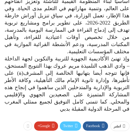
أساسيًا لبناء المنظومة القيمية للناشئة وتعزيز انفتاحهم
على العالم، وتنمية مهاراتهم في التعلم مدى الحياة. وفي
هذا الإطار، تعمل الوزارة، في سياق تنزيل أوراش خارطة
الطريق 2022-2026، على تطوير برامج ومشاريع تربوية
تهدف إلى إدماج القراءة في الممارسة اليومية بالمدرسة،
من خلال تخصيص أوقات اعتيادية للقراءة، وتأهيل
المكتبات المدرسية، ودعم الأنشطة القرائية الموازية في
مختلف المؤسسات التعليمية.
وإذ تهنئ الأكاديمية الجهوية للتربية والتكوين لجهة الداخلة
– وادي الذهب التلميذة مريم عروك بهذا التتويج المستحق،
فإنها تتوجه أيضا بتهانيها الخالصة إلى المشرف(ة) على
تأطيرها، وإدارة ثانوية الإمام مالك التأهيلية، وكافة الأطر
التربوية والإدارية والمتدخلين الذين ساهموا في إنجاح هذه
المشاركة المتميزة على الصعيدين الجهوي والإقليمي
والمحلي. كما تتمنى كامل التوفيق لجميع ممثلي المغرب
في المرحلة الدولية المقبلة بدبي
Google+
Twitter
Facebook
انشر