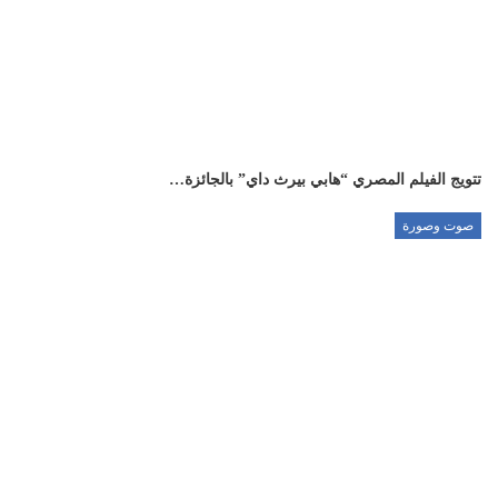
تتويج الفيلم المصري “هابي بيرث داي” بالجائزة…
صوت وصورة