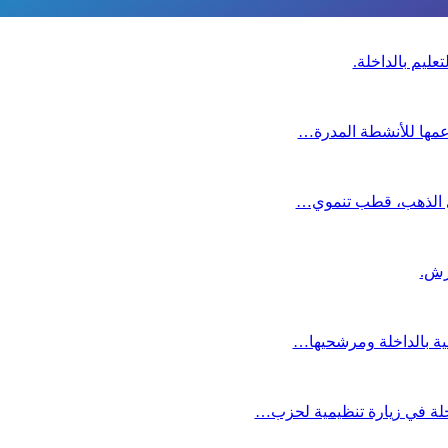
عليم بالداخلة.
دعمها للأنشطة المدرة…
دي الذهب، قطب تنموي…
عية بالداخلة ومرشحيها…
لة في زيارة تنظيمية لحزب…