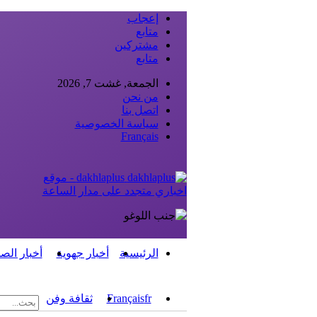
إعجاب
متابع
مشتركين
متابع
الجمعة, غشت 7, 2026
من نحن
اتصل بنا
سياسة الخصوصية
Français
dakhlaplus - موقع
اخباري متجدد على مدار الساعة
الرئيسية
أخبار جهوية
أخبار الص
fr
Français
ثقافة وفن