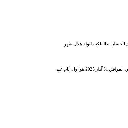
لمبارك وذلك بالاعتماد على الحسابات الفلكية لتولد هلال شهر
وفي نفس الوقت أعلنت دولتي ماليزيا وبروناي أن يوم غد الأحد هو المتمم لشهر رمضان المبارك ويكون يوم الإثنين الموافق 31 آذار 2025 هو أول أيام عيد