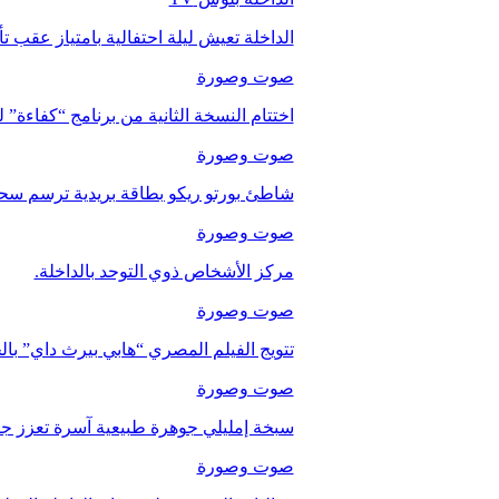
الداخلة تعيش ليلة احتفالية بامتياز عقب 
صوت وصورة
اختتام النسخة الثانية من برنامج “كفاءة” 
صوت وصورة
شاطئ بورتو ريكو بطاقة بريدية ترسم سحر
صوت وصورة
مركز الأشخاص ذوي التوحد بالداخلة.
صوت وصورة
تتويج الفيلم المصري “هابي بيرث داي” با
صوت وصورة
سبخة إمليلي جوهرة طبيعية آسرة تعزز جاذب
صوت وصورة