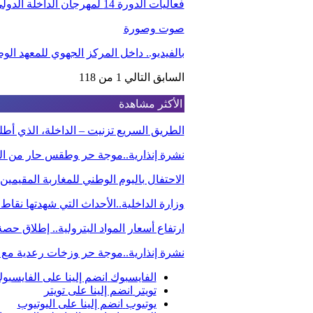
فعاليات الدورة 14 لمهرجان الداخلة الدولي للفيلم
صوت وصورة
بالفيديو.. داخل المركز الجهوي للمعهد ا
السابق
التالي
1 من 118
الأكثر مشاهدة
الطريق السريع تزنيت – الداخلة، الذي أ
نشرة إنذارية..موجة حر وطقس حار من الي
الاحتفال باليوم الوطني للمغاربة المقيم
وزارة الداخلية..الأحداث التي شهدتها نقاط
ارتفاع أسعار المواد البترولية.. إطلاق ح
نشرة إنذارية..موجة حر وزخات رعدية مع 
الفايسبوك
انضم إلينا على الفايسبو
تويتر
انضم إلينا على تويتر
يوتيوب
انضم إلينا على اليوتيوب