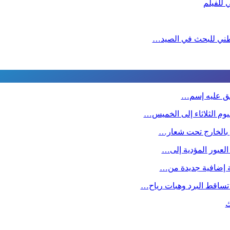
لوطني للبحث في الصيد…
طلق عليه إسم…
وم الثلاثاء إلى الخميس…
ين بالخارج تحت شعار…
 العبور المؤدية إلى…
صة إضافية جديدة من…
تساقط البرد وهبات رياح…
ك