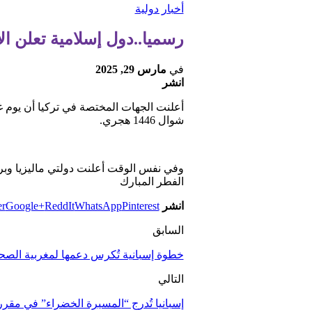
أخبار دولية
رسميا..دول إسلامية تعلن ال
في
مارس 29, 2025
انشر
شوال 1446 هجري.
الفطر المبارك
انشر
Pinterest
WhatsApp
ReddIt
Google+
er
السابق
خطوة إسبانية تُكرس دعمها لمغربية الصحر
التالي
إسبانيا تُدرج “المسيرة الخضراء” في مقررا