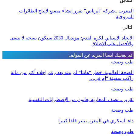
السابق
المغرب ..شركة “إيرباص” تقرر إنشاء مصنع لإنتاج الطائرات
المروحية
التالي
الاتحاد الإسباني لكرة القدم: مونديال 2030 سيكون نسخة لا تنسى
والأفضل على الإطلاق
قد يعجبك ايضا
المزيد عن المؤلف
طب وصحة
الصحة العالمية: خطر “هانتا” لم ينته بعد رغم إجلاء أكثر من مائة
راكب سفينة “إم في…
طب وصحة
تقرير .. نصف المغاربة يعانون من الإضطرابات النفسية
طب وصحة
داء السكري في المغرب يثير قلقا كبيرا
طب وصحة