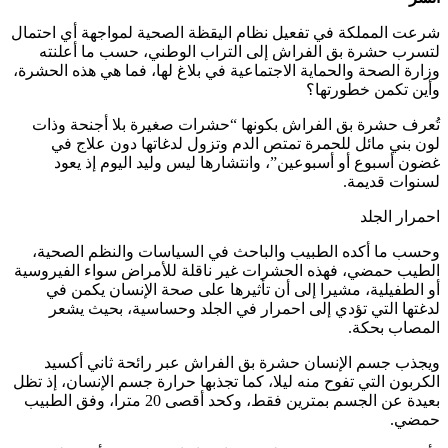
شرعت المملكة في تفعيل نظام اليقظة الصحية لمواجهة أي احتمال
لتسرب حشرة بق الفراش إلى التراب الوطني، حسب ما أعلنته
وزارة الصحة والحماية الاجتماعية في بلاغ لها، فما هي هذه الحشرة،
وأين تكمن خطورتها؟
تُعرف حشرة بق الفراش بكونها “حشرات صغيرة بلا أجنحة وذات
لون بني مائل للحمرة تمتص الدم وتزول لدغاتها دون علاج في
غضون أسبوع أو أسبوعين”، وانتشارها ليس وليد اليوم إذ يعود
لسنوات قديمة.
احمرار الجلد
وحسب ما أكده الطبيب والباحث في السياسات والنظم الصحية،
الطيب حمضي، فهذه الحشرات غير ناقلة للأمراض سواء الفيروسية
أو الطفيلية، مشيرا إلى أن تأثيرها على صحة الإنسان يكمن في
لدغتها التي تؤدي إلى احمرار في الجلد وحساسية، بحيث يشعر
المصاب بحكة.
ويجذب جسم الإنسان حشرة بق الفراش عبر رائحة ثاني أكسيد
الكربون التي تفوح منه ليلا، كما تجذبها حرارة جسم الإنسان، إذ تظل
بعيدة عن الجسم بمترين فقط، وكحد أقصى 20 مترا، وفق الطبيب
حمضي.