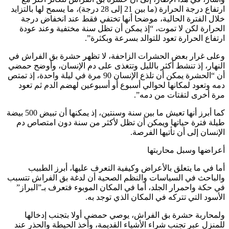
ارتفاع درجة الحرارة (ما بين 21 إلى 28 درجة)، ما يسمح لها بالتزايد
خلال الفترة الحالية، موضحا أنها تختفي فقط عند انخفاض درجة
الحرارة لكن لا تموت، “إذ يمكن أن تظل سنة مختفية وعند عودة
ارتفاع الحرارة تعود للتوالد بسرعة وبكثرة”.
وعلى غرار بعض الحشرات الزاحفة، لا تظهر حشرة بق الفراش في
النهار، إذ تنشط أكثر بالليل وتتغذى على دم الإنسان، وأوضح حمضي
أن “الحشرة يمكن أن تلذع الإنسان 90 مرة في ليلة واحدة، إذ تمتص
دمه وتعود لمكانها لحوالي أسبوع أو أسبوعين لهضم الدم ثم تعود
مرة أخرى لتقتات من دمه”.
كما أبرز أنها تعيش ما بين سنة وسنتين، إذ يمكنها أن تبيض 500 بيضة
طيلة فترة حياتها ويمكن أن تظل لأكثر من سنة دون امتصاص دم
الإنسان إلى أن تأتيها الفرصة.
أعراضها وسبل محاربتها
أما في ما يتعلق بالأعراض وكيفية التعرف عليها، أبرز الطبيب
والباحث في السياسات والنظم الصحية أن لدغة بق الفراش تتسبب
في حكة واحمرار الجلد، أما في المكان الموبوء فتعرف بـ”البراز”
الأسود التي تتركه في المكان الذي توجد به.
ولمحاربة حشرة بق الفراش، يوصي حمضي أولا بتجنب إدخالها
للمنزل عبر تجنب شراء الأشياء القديمة، وأخذ الحيطة والحذر عند