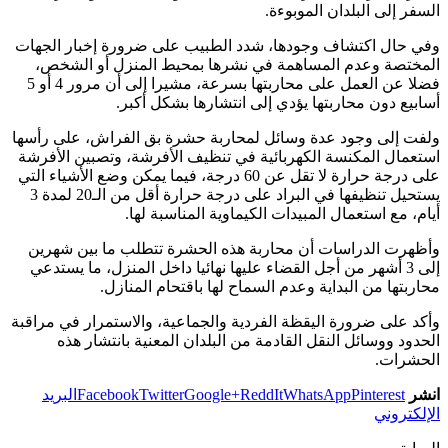
السفر إلى البلدان الموبوءة.
وفي حال اكتشاف وجودها، شدد الطبيب على ضرورة إخبار الجهات
المختصة وعدم المساهمة في نشرها بمحيط المنزل أو الشخص،
فضلا عن العمل على محاربتها بسرعة، مشيرا إلى أن مرور 4 أو 5
أسابيع دون محاربتها يؤدي إلى انتشارها بشكل أكبر.
ولفت إلى وجود عدة وسائل لمحاربة حشرة بق الفراش، على رأسها
استعمال المكنسة الكهربائية في تنظيف الأفرشة، وتصبين الأفرشة
على درجة حرارة لا تقل عن 60 درجة، فيما يمكن وضع الأشياء التي
يستحيل تنظيفها في البراد على درجة حرارة أقل من الـ20 لمدة 3
أيام، مع استعمال المبيدات الكيماوية المناسبة لها.
وأظهرت الدراسات أن محاربة هذه الحشرة تتطلب ما بين شهرين
إلى 3 أشهر من أجل القضاء عليها نهائيا داخل المنزل، ما يستدعي
محاربتها من البداية وعدم السماح لها باقتحام المنازل.
وأكد على ضرورة اليقظة الفردية والجماعية، والاستمرار في مراقبة
الحدود ووسائل النقل القادمة من البلدان المعنية بانتشار هذه
الحشرات.
انشر
Pinterest
WhatsApp
ReddIt
Google+
Twitter
Facebook
البريد
الإلكتروني