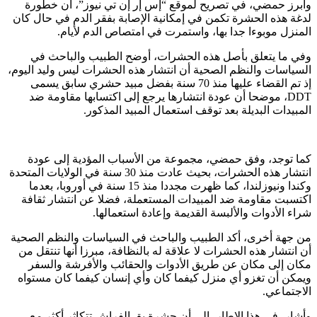
وأبرز حمضي، في تصريح لموقع “إس إر إن تي نيوز”، أن خطورة
لدغة هذه الحشرة تكمن في إمكانية الإصابة بفقر الدم في حال كان
المنزل موبوءا جدا بها، واستمرت في امتصاص الدم لأيام.
وفي ما يتعلق بأصل هذه الحشرات، أوضح الطبيب والباحث في
السياسات والنظم الصحية أن انتشار هذه الحشرات ليس وليد اليوم،
إذ تم القضاء عليها منذ 70 سنة بفضل مبيد حشري سابق يسمى
DDT، موضحا أن عودة انتشارها يرجع إلى اكتسابها مقاومة ضد
المبيدات البديلة بعد توقف استعمال المبيد المذكور.
كما توجد، وفق حمضي، مجموعة من الأسباب المؤدية إلى عودة
انتشار هذه الحشرات، بحيث عادت منذ 30 سنة في الولايات المتحدة
وكندا ونيوزلندا، كما ظهرت مجددا منذ 15 سنة في أوروبا، بعدما
اكتسبت مقاومة ضد المبيدات المستعملة، فضلا عن انتشار ثقافة
شراء الأدوات والألبسة القديمة وإعادة استعمالها.
من جهة أخرى، أكد الطبيب والباحث في السياسات والنظم الصحية
أن انتشار هذه الحشرات لا علاقة له بالنظافة، مبرزا أنها تنتقل من
مكان إلى مكان عن طريق الأدوات والحقائب والأفرشة والسفر
ويمكن أن تغزو أي منزل كيفما كان وأي إنسان كيفما كان مستواه
الاجتماعي.
وأشار، في هذا الإطار، إلى أن حشرة بق الفراش تتكاثر أكثر مع