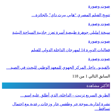
صوت وصورة
تتويج الفيلم المصري “هابي بيرث داي” بالجائزة…
صوت وصورة
سبخة إمليلي جوهرة طبيعية آسرة تعزز جاذبية السياحة البيئية
صوت وصورة
فعاليات الدورة 14 لمهرجان الداخلة الدولي للفيلم
صوت وصورة
بالفيديو.. داخل المركز الجهوي للمعهد الوطني للبحث في الصيد…
السابق
التالي
1 من 118
الأكثر مشاهدة
الطريق السريع تزنيت – الداخلة، الذي أطلق عليه إسم…
نشرة إنذارية..موجة حر وطقس حار وزخات رعدية مع احتمال
تساقط…