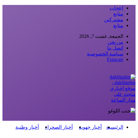
إعجاب
متابع
مشتركين
متابع
الجمعة, غشت 7, 2026
من نحن
اتصل بنا
سياسة الخصوصية
Français
dakhlaplus -
موقع اخباري
متجدد على
مدار الساعة
الرئيسية
أخبار جهوية
أخبار الصحراء
أخبار وطنية