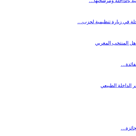
عية بالداخلة ومرشحيها…
لة في زيارة تنظيمية لحزب…
تأهل المنتخب المغربي
لفائدة…
 الداخلة الطبيعي
لجائزة…