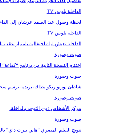
تفاصيل لقاء الحركة الديمقراطية الاجتما
الداخلة بلوس TV
لحظة وصول عبد الصمد عرشان إلى الداخ
الداخلة بلوس TV
الداخلة تعيش ليلة احتفالية بامتياز عقب 
صوت وصورة
اختتام النسخة الثانية من برنامج “كفاءة” 
صوت وصورة
شاطئ بورتو ريكو بطاقة بريدية ترسم سحر
صوت وصورة
مركز الأشخاص ذوي التوحد بالداخلة.
صوت وصورة
تتويج الفيلم المصري “هابي بيرث داي” با