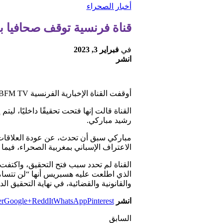
أخبار الصحراء
قناة فرنسية توقف صحافيا 
في
فبراير 3, 2023
انشر
أوقفت القناة الإخبارية الفرنسية BFM TV إعلاميا مغربيا بسبب عبارة “الصحراء المغربية” التي قالها في إحدى نشراته الإخبارية.
القناة قالت إنها فتحت تحقيقًا داخليًا، ل
رشيد مباركي.
مباركي سبق أن تحدث، عن عودة العلاقات بين
الاعتراف الإسباني بمغربية الصحراء، فيما 
القناة لم تحدد سبب فتح التحقيق، واكتفت ب
والقانونية والقضائية، في نهاية التحقيق الد
انشر
Pinterest
WhatsApp
ReddIt
Google+
er
السابق