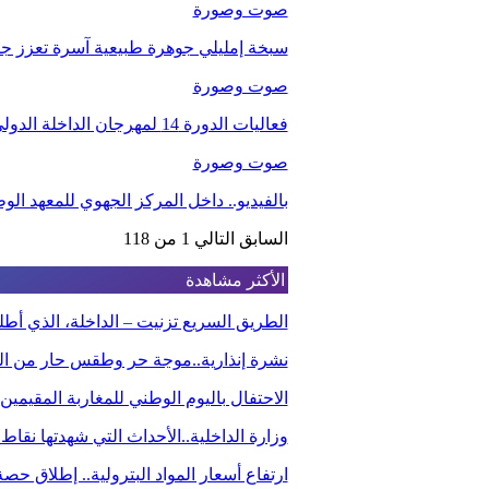
صوت وصورة
سبخة إمليلي جوهرة طبيعية آسرة تعزز جاذب
صوت وصورة
فعاليات الدورة 14 لمهرجان الداخلة الدولي للفيلم
صوت وصورة
بالفيديو.. داخل المركز الجهوي للمعهد ا
السابق
التالي
1 من 118
الأكثر مشاهدة
الطريق السريع تزنيت – الداخلة، الذي أ
نشرة إنذارية..موجة حر وطقس حار من الي
الاحتفال باليوم الوطني للمغاربة المقيم
وزارة الداخلية..الأحداث التي شهدتها نقاط
ارتفاع أسعار المواد البترولية.. إطلاق ح