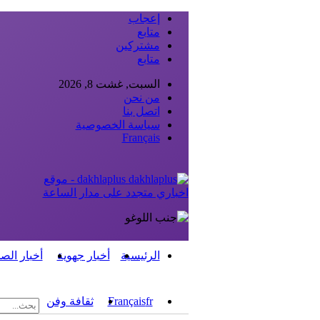
إعجاب
متابع
مشتركين
متابع
السبت, غشت 8, 2026
من نحن
اتصل بنا
سياسة الخصوصية
Français
dakhlaplus - موقع
اخباري متجدد على مدار الساعة
الرئيسية
أخبار جهوية
أخبار الص
fr
Français
ثقافة وفن