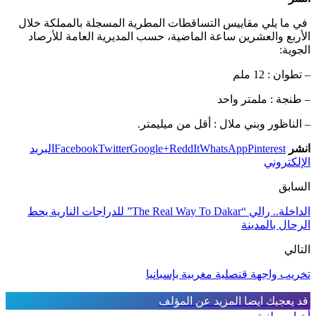
في ما يلي مقاييس التساقطات المطرية المسجلة بالمملكة خلال
الأربع والعشرين ساعة الماضية، حسب المديرية العامة للأرصاد
الجوية:
– تطوان : 12 ملم
– طنجة : ملمتر واحد
– الناظور وبني ملال : أقل من ميليمتر.
انشر
Pinterest
WhatsApp
ReddIt
Google+
Twitter
Facebook
البريد
الإلكتروني
السابق
الداخلة.. رالي “The Real Way To Dakar” للدراجات النارية يحط
الرحال بالمدينة
التالي
تخريب واجهة قنصلية مغربية بإسبانيا
قد يعجبك ايضا
المزيد عن المؤلف