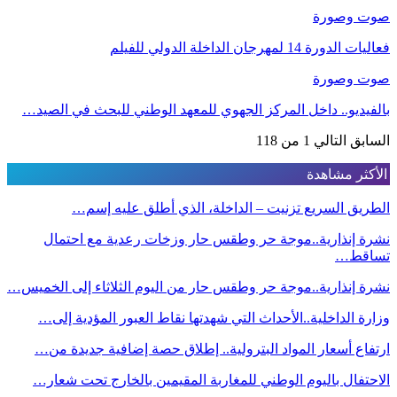
صوت وصورة
فعاليات الدورة 14 لمهرجان الداخلة الدولي للفيلم
صوت وصورة
بالفيديو.. داخل المركز الجهوي للمعهد الوطني للبحث في الصيد…
السابق
التالي
1 من 118
الأكثر مشاهدة
الطريق السريع تزنيت – الداخلة، الذي أطلق عليه إسم…
نشرة إنذارية..موجة حر وطقس حار وزخات رعدية مع احتمال
تساقط…
نشرة إنذارية..موجة حر وطقس حار من اليوم الثلاثاء إلى الخميس…
وزارة الداخلية..الأحداث التي شهدتها نقاط العبور المؤدية إلى…
ارتفاع أسعار المواد البترولية.. إطلاق حصة إضافية جديدة من…
الاحتفال باليوم الوطني للمغاربة المقيمين بالخارج تحت شعار…