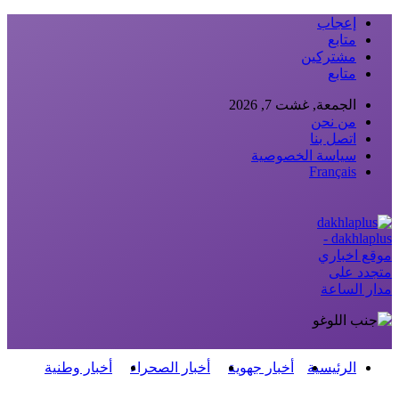
إعجاب
متابع
مشتركين
متابع
الجمعة, غشت 7, 2026
من نحن
اتصل بنا
سياسة الخصوصية
Français
dakhlaplus -
موقع اخباري
متجدد على
مدار الساعة
الرئيسية
أخبار جهوية
أخبار الصحراء
أخبار وطنية