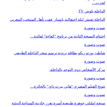
لحزب…
الداخلة بلوس TV
الداخلة تعيش ليلة احتفالية بامتياز عقب تأهل المنتخب المغربي
صوت وصورة
اختتام النسخة الثانية من برنامج “كفاءة” لفائدة…
صوت وصورة
شاطئ بورتو ريكو بطاقة بريدية ترسم سحر الداخلة الطبيعي
صوت وصورة
مركز الأشخاص ذوي التوحد بالداخلة.
صوت وصورة
تتويج الفيلم المصري “هابي بيرث داي” بالجائزة…
صوت وصورة
سبخة إمليلي جوهرة طبيعية آسرة تعزز جاذبية السياحة البيئية