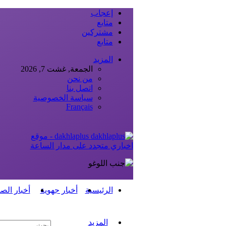
إعجاب
متابع
مشتركين
متابع
المزيد
الجمعة, غشت 7, 2026
من نحن
اتصل بنا
سياسة الخصوصية
Français
dakhlaplus - موقع
اخباري متجدد على مدار الساعة
الرئيسية
أخبار جهوية
أخبار الص
المزيد