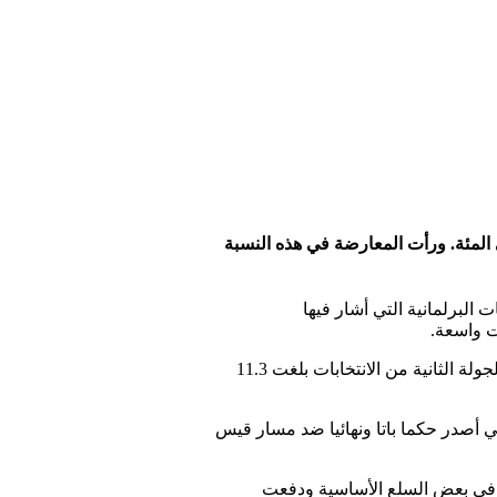
العليا للانتخابات في تونس أن نسبة المشاركة في الدورة الثانية للانتخابات النيابية لم تتجاوز 11.3 في المئة. ورأت المعارضة في هذه النسبة
يناير 2023) في جولة الإعادة من الانتخابات البرلمانية التي أشار فيها
ت واسعة.
وقال رئيس هيئة الانتخابات، التي تولى سعيّد السلطة النهائية عليها العام الماضي، إن نسبة المشاركة الأولية في الجولة الثانية من الانتخابات بلغت 11.3
 أصدر حكما باتا ونهائيا ضد مسار قيس
ص في بعض السلع الأساسية ودفعت