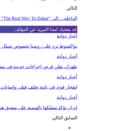
التالي
الداخلة.. رالي “The Real Way To Dakar” للدراجات النارية يحط الرحال بالمدينة
قد يعجبك ايضا
المزيد عن المؤلف
أخبار دولية
نواكشوط ترد على روسيا بخصوص تسلل مقا
أخبار دولية
طهران تعلن فرض إجراءات جديدة في مض
أخبار دولية
انفجار قوي في باتنة يخلف قتلى وإصابات
أخبار دولية
إيران تؤكد تمسّكها بالهيمنة على مضيق هر
السابق
التالي