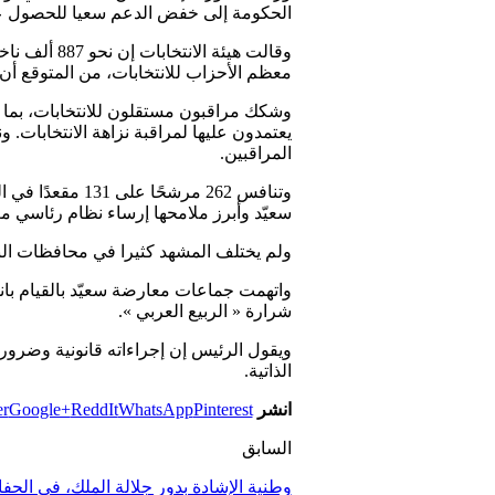
الحكومة إلى خفض الدعم سعيا للحصول عل
معظم الأحزاب للانتخابات، من المتوقع أن
وشكك مراقبون مستقلون للانتخابات، بما في
يعتمدون عليها لمراقبة نزاهة الانتخابات. 
المراقبين.
سعيّد وأبرز ملامحها إرساء نظام رئاسي مع
ولم يختلف المشهد كثيرا في محافظات البلاد
شرارة « الربيع العربي ».
ويقول الرئيس إن إجراءاته قانونية وضرور
الذاتية.
انشر
Pinterest
WhatsApp
ReddIt
Google+
er
السابق
وطنية الإشادة بدور جلالة الملك، في الحف