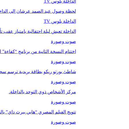
الداخلة بلوس TV
لحظة وصول عبد الصمد عرشان إلى الداخ
الداخلة بلوس TV
الداخلة تعيش ليلة احتفالية بامتياز عقب 
صوت وصورة
اختتام النسخة الثانية من برنامج “كفاءة” 
صوت وصورة
شاطئ بورتو ريكو بطاقة بريدية ترسم سحر
صوت وصورة
مركز الأشخاص ذوي التوحد بالداخلة.
صوت وصورة
تتويج الفيلم المصري “هابي بيرث داي” با
صوت وصورة