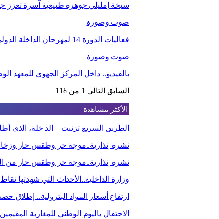
سبخة إمليلي جوهرة طبيعية آسرة تعزز جاذب
صوت وصورة
فعاليات الدورة 14 لمهرجان الداخلة الدولي للفيلم
صوت وصورة
بالفيديو.. داخل المركز الجهوي للمعهد ا
السابق
التالي
1 من 118
الأكثر مشاهدة
الطريق السريع تزنيت – الداخلة، الذي أ
نشرة إنذارية..موجة حر وطقس حار وزخا
نشرة إنذارية..موجة حر وطقس حار من الي
وزارة الداخلية..الأحداث التي شهدتها نقاط
ارتفاع أسعار المواد البترولية.. إطلاق ح
الاحتفال باليوم الوطني للمغاربة المقيم