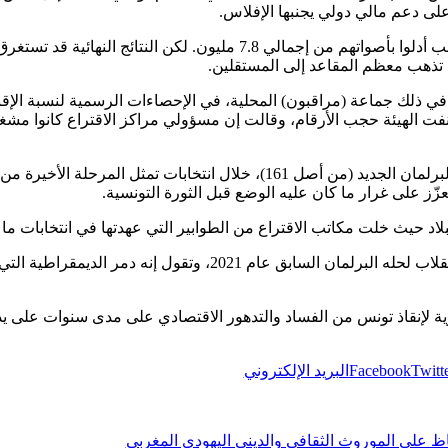
ى دعم مالي دولي يجنبها الإفلاس.
وقالت هيئة الانتخابات إن نحو 887 ألف ناخب أدلوا بأصواتهم من إجمالي 7.8 م
 تذهب معظم المقاعد إلى المستقلين.
 ذلك جماعة (مراقبون) المحلية، في الإحصاءات الرسمية لنسبة الإقبال 
ونفت الهيئة حجب الأرقام، وقالت إن مسؤولي مراكز الاقتراع كانوا مشغو
وتنافس 262 مرشحًا على 131 مقعدًا في البرلمان الجديد (من أصل 161)، خلال 
زّز على غرار ما كان عليه الوضع قبل الثورة التونسية.
 حيث خلت مكاتب الاقتراع من الطوابير التي عهدتها في انتخابات ما قبل ا
ية لإنقاذ تونس من الفساد والتدهور الاقتصادي على مدى سنوات على يد
Twitt
Facebook
البريد الإلكتروني
اظ على الموروث الثقافي والديني اليهودي المغربي