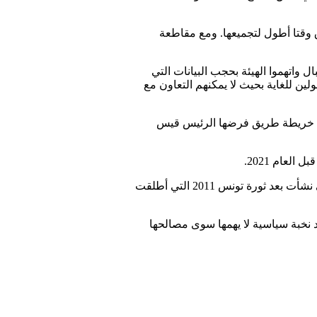
ليون. لكن النتائج النهائية قد تستغرق وقتا أطول لتجميعها. ومع مقاطعة
واتهموا الهيئة بحجب البيانات التي
لين للغاية بحيث لا يمكنهم التعاون مع
انتخابات تمثل المرحلة الأخيرة من خريطة طريق فرضها الرئيس قيس
لعام 2021.
واتهمت جماعات معارضة سعيّد بالقيام بانقلاب لحله البرلمان السابق عام 2021، وتقول إنه دمر الديمقراطية التي نشأت بعد ثورة تونس 2011 التي أطلقت
 نخبة سياسية لا يهمها سوى مصالحها