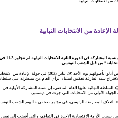
من الانتخابات النيابية
لإعادة من الانتخابات النيابية
أعلنت الهيئة 
نتخاباته” من قبل الشعب التونسي.
أعلنت تونس أن 11 بالمئة تقريبا من الناخبين أدلوا بأصواتهم يوم الأحد (29 
لاقتراع شبه الفارغة تعكس استياء الرأي العام من سيطرته على سلطا
، ائتلاف المعارضة الرئيسي، في مؤتمر صحفي « اليوم الشعب التونسي
نس بسبب الأزمة الاقتصادية الآخذة في التفاقم، والتي أفضت إلى نق