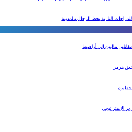
تلين ماليين إلى أراضيها
يق هرمز
 خطيرة
مز الإستراتيجي