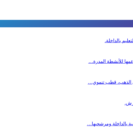
عليم بالداخلة.
دعمها للأنشطة المدرة…
دي الذهب، قطب تنموي…
عية بالداخلة ومرشحيها…