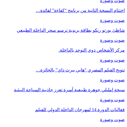
صوت وصورة
اختتام النسخة الثانية من برنامج “كفاءة” لفائدة…
صوت وصورة
شاطئ بورتو ريكو بطاقة بريدية ترسم سحر الداخلة الطبيعي
صوت وصورة
مركز الأشخاص ذوي التوحد بالداخلة.
صوت وصورة
تتويج الفيلم المصري “هابي بيرث داي” بالجائزة…
صوت وصورة
سبخة إمليلي جوهرة طبيعية آسرة تعزز جاذبية السياحة البيئية
صوت وصورة
فعاليات الدورة 14 لمهرجان الداخلة الدولي للفيلم
صوت وصورة