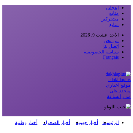
إعجاب
متابع
مشتركين
متابع
الأحد, غشت 9, 2026
من نحن
اتصل بنا
سياسة الخصوصية
Français
dakhlaplus -
موقع اخباري
متجدد على
مدار الساعة
الرئيسية
أخبار جهوية
أخبار الصحراء
أخبار وطنية