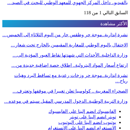
بالفيديو.. داخل المركز الجهوي للمعهد الوطني للبحث في الصيد…
السابق
التالي
1 من 118
الأكثر مشاهدة
نشرة إنذارية..موجة حر وطقس حار من اليوم الثلاثاء إلى الخميس…
الاحتفال باليوم الوطني للمغاربة المقيمين بالخارج تحت شعار…
وزارة الداخلية..الأحداث التي شهدتها نقاط العبور المؤدية إلى…
ارتفاع أسعار المواد البترولية.. إطلاق حصة إضافية جديدة من…
نشرة إنذارية..موجة حر وزخات رعدية مع تساقط البرد وهبات
رياح…
الصحراء المغربية .. كولومبيا تعلن تغييرا في موقفها وتعترف…
وزارة التربية الوطنية..الدخول المدرسي المقبل سیتم في موعده…
الفايسبوك
انضم إلينا على الفايسبوك
تويتر
انضم إلينا على تويتر
يوتيوب
انضم إلينا على اليوتيوب
الإنستغرام
انضم إلينا على الإنستغرام