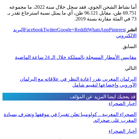
أما نشاط الشحن الجوي، فقد سجل خلال سنة 2022، ما مجموعه
69.751 طن، مقابل 96.121 طن، أي ما يمثل نسبة استرجاع تقدر بـ
73 في المئة مقارنة بسنة 2019.
انشر
Pinterest
WhatsApp
ReddIt
Google+
Twitter
Facebook
البريد
الإلكتروني
السابق
مقاييس الأمطار المسجلة بالمملكة خلال الـ 24 ساعة الماضية
التالي
البرلمان المغربي يقرر إعادة النظر في علاقاته مع البرلمان
الأوروبي وإخضاعها لتقييم شامل
قد يعجبك ايضا
المزيد عن المؤلف
أخبار الصحراء
الصحراء المغربية .. كولومبيا تعلن تغييرا في موقفها وتعترف بسيادة
المغرب على صحرائه.
أخبار الصحراء