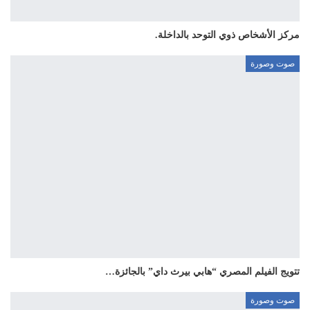
مركز الأشخاص ذوي التوحد بالداخلة.
صوت وصورة
تتويج الفيلم المصري “هابي بيرث داي” بالجائزة…
صوت وصورة