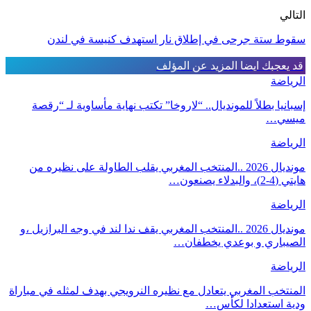
التالي
سقوط ستة جرحى في إطلاق نار استهدف كنيسة في لندن
قد يعجبك ايضا
المزيد عن المؤلف
الرياضة
إسبانيا بطلاً للمونديال.. “لاروخا” تكتب نهاية مأساوية لـ “رقصة
ميسي…
الرياضة
مونديال 2026 ..المنتخب المغربي يقلب الطاولة على نظيره من
هايتي (4-2)، والبدلاء يصنعون…
الرياضة
مونديال 2026 ..المنتخب المغربي يقف ندا لند في وجه البرازيل ،و
الصيباري و بوعدي يخطفان…
الرياضة
المنتخب المغربي يتعادل مع نظيره النرويجي بهدف لمثله في مباراة
ودية استعدادا لكأس…