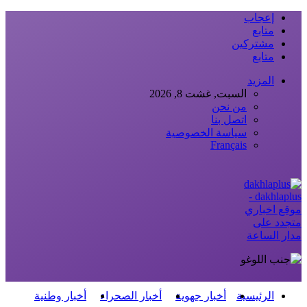
إعجاب
متابع
مشتركين
متابع
المزيد
السبت, غشت 8, 2026
من نحن
اتصل بنا
سياسة الخصوصية
Français
dakhlaplus -
موقع اخباري
متجدد على
مدار الساعة
الرئيسية
أخبار جهوية
أخبار الصحراء
أخبار وطنية