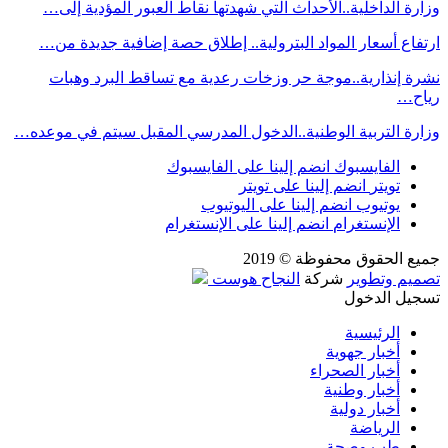
وزارة الداخلية..الأحداث التي شهدتها نقاط العبور المؤدية إلى…
ارتفاع أسعار المواد البترولية.. إطلاق حصة إضافية جديدة من…
نشرة إنذارية..موجة حر وزخات رعدية مع تساقط البرد وهبات
رياح…
وزارة التربية الوطنية..الدخول المدرسي المقبل سیتم في موعده…
الفايسبوك
انضم إلينا على الفايسبوك
تويتر
انضم إلينا على تويتر
يوتيوب
انضم إلينا على اليوتيوب
الإنستغرام
انضم إلينا على الإنستغرام
جميع الحقوق محفوظة © 2019
تصميم وتطوير
شركة
النجاح هوست
تسجيل الدخول
الرئيسية
أخبار جهوية
أخبار الصحراء
أخبار وطنية
أخبار دولية
الرياضة
طب وصحة