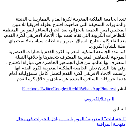
تندد الجامعة الملكية المغربية لكرة القدم​ بالممارسات الدنيئة
والمناورات السخيفة​ التي صاحبت​ افتتاح​ بطولة افريقيا للاعبين
المحليين​ امس الجمعة​ بالجزائر،​ بعد الخرق السافر للقوانين المنظمة
للتظاهرات الكروية​ التي تقام​ تحت لواء الاتحاد الافريقي لكرة القدم،​
بعد​ القاء​ كلمة خارج السياق لتمرير​ مغالطات سياسية​ لا تمت باي
صلة​ للشأن الكروي.
كما تندد الجامعة الملكية المغربية لكرة القدم بالعبارات العنصرية
الموجهة للجماهير​ المغربية المعترف بتحضرها واخلاقها النبيلة
المعترف بها عالميا​ من​ قبل​ الجماهير الحاضرة في مباراة الافتتاح .
وفي هذا الشأن تعلن الجامعة الملكية المغربية لكرة القدم انها
راسلت الاتحاد الافريقي لكرة القدم لتحمل كامل مسؤولياته امام
هذه الخروقات السافرة البعيدة عن مبادى واخلاق كرة القدم
انشر
Pinterest
WhatsApp
ReddIt
Google+
Twitter
Facebook
البريد الإلكتروني
السابق
“الحسابات” المغربية / الموريتانية …تبادل للخبرات في مجال
منهجية المراقبة