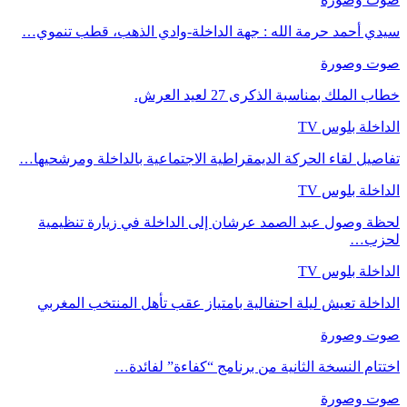
سيدي أحمد حرمة الله : جهة الداخلة-وادي الذهب، قطب تنموي…
صوت وصورة
خطاب الملك بمناسبة الذكرى 27 لعيد العرش.
الداخلة بلوس TV
تفاصيل لقاء الحركة الديمقراطية الاجتماعية بالداخلة ومرشحيها…
الداخلة بلوس TV
لحظة وصول عبد الصمد عرشان إلى الداخلة في زيارة تنظيمية
لحزب…
الداخلة بلوس TV
الداخلة تعيش ليلة احتفالية بامتياز عقب تأهل المنتخب المغربي
صوت وصورة
اختتام النسخة الثانية من برنامج “كفاءة” لفائدة…
صوت وصورة