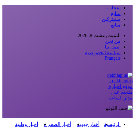
إعجاب
متابع
مشتركين
متابع
السبت, غشت 8, 2026
من نحن
اتصل بنا
سياسة الخصوصية
Français
dakhlaplus -
موقع اخباري
متجدد على
مدار الساعة
الرئيسية
أخبار جهوية
أخبار الصحراء
أخبار وطنية