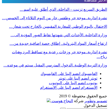
الأكثر مشاهدة
الطريق السريع تزنيت – الداخلة، الذي أطلق عليه إسم…
نشرة إنذارية..موجة حر وطقس حار من اليوم الثلاثاء إلى الخميس…
الاحتفال باليوم الوطني للمغاربة المقيمين بالخارج تحت شعار…
وزارة الداخلية..الأحداث التي شهدتها نقاط العبور المؤدية إلى…
ارتفاع أسعار المواد البترولية.. إطلاق حصة إضافية جديدة من…
نشرة إنذارية..موجة حر وزخات رعدية مع تساقط البرد وهبات
رياح…
وزارة التربية الوطنية..الدخول المدرسي المقبل سیتم في موعده…
الفايسبوك
انضم إلينا على الفايسبوك
تويتر
انضم إلينا على تويتر
يوتيوب
انضم إلينا على اليوتيوب
الإنستغرام
انضم إلينا على الإنستغرام
جميع الحقوق محفوظة © 2019
تصميم وتطوير
شركة
النجاح هوست
تسجيل الدخول