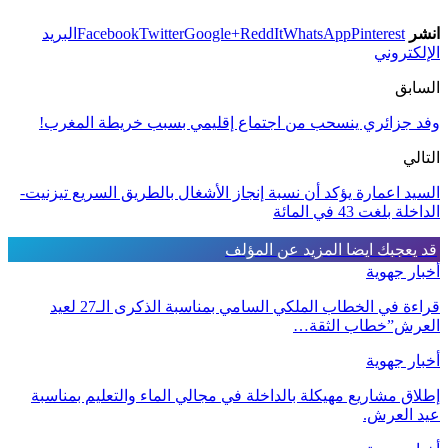
انشر
Pinterest
WhatsApp
ReddIt
Google+
Twitter
Facebook
البريد
الإلكتروني
السابق
وفد جزائري ينسحب من اجتماع إقليمي بسبب خريطة المغرب!
التالي
السيد اعمارة يؤكد أن نسبة إنجاز الأشغال بالطريق السريع تيزنيت-
الداخلة بلغت 43 في المائة
قد يعجبك ايضا
المزيد عن المؤلف
أخبار جهوية
قراءة في الخطاب الملكي السامي بمناسبة الذكرى الـ27 لعيد
العرش”خطاب الثقة…
أخبار جهوية
إطلاق مشاريع مهيكلة بالداخلة في مجالي الماء والتعليم بمناسبة
عيد العرش.