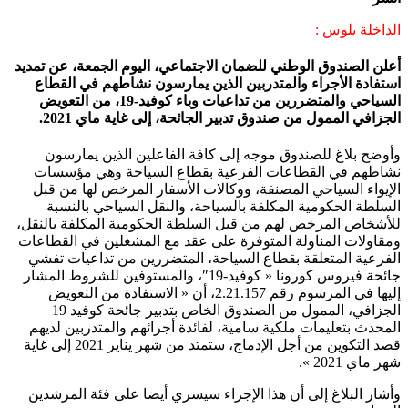
الداخلة بلوس :
أعلن الصندوق الوطني للضمان الاجتماعي، اليوم الجمعة، عن تمديد
استفادة الأجراء والمتدربين الذين يمارسون نشاطهم في القطاع
السياحي والمتضررين من تداعيات وباء كوفيد-19، من التعويض
الجزافي الممول من صندوق تدبير الجائحة، إلى غاية ماي 2021.
وأوضح بلاغ للصندوق موجه إلى كافة الفاعلين الذين يمارسون
نشاطهم في القطاعات الفرعية بقطاع السياحة وهي مؤسسات
الإيواء السياحي المصنفة، ووكالات الأسفار المرخص لها من قبل
السلطة الحكومية المكلفة بالسياحة، والنقل السياحي بالنسبة
للأشخاص المرخص لهم من قبل السلطة الحكومية المكلفة بالنقل،
ومقاولات المناولة المتوفرة على عقد مع المشغلين في القطاعات
الفرعية المتعلقة بقطاع السياحة، المتضررين من تداعيات تفشي
جائحة فيروس كورونا « كوفيد-19″، والمستوفين للشروط المشار
إليها في المرسوم رقم 2.21.157، أن « الاستفادة من التعويض
الجزافي، الممول من الصندوق الخاص بتدبير جائحة كوفيد 19
المحدث بتعليمات ملكية سامية، لفائدة أجرائهم والمتدربين لديهم
قصد التكوين من أجل الإدماج، ستمتد من شهر يناير 2021 إلى غاية
شهر ماي 2021 ».
وأشار البلاغ إلى أن هذا الإجراء سيسري أيضا على فئة المرشدين