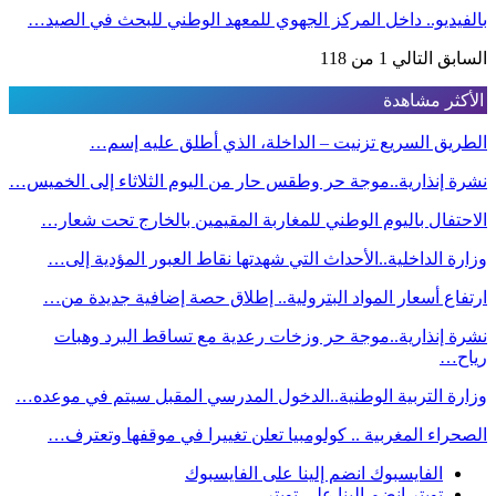
بالفيديو.. داخل المركز الجهوي للمعهد الوطني للبحث في الصيد…
السابق
التالي
1 من 118
الأكثر مشاهدة
الطريق السريع تزنيت – الداخلة، الذي أطلق عليه إسم…
نشرة إنذارية..موجة حر وطقس حار من اليوم الثلاثاء إلى الخميس…
الاحتفال باليوم الوطني للمغاربة المقيمين بالخارج تحت شعار…
وزارة الداخلية..الأحداث التي شهدتها نقاط العبور المؤدية إلى…
ارتفاع أسعار المواد البترولية.. إطلاق حصة إضافية جديدة من…
نشرة إنذارية..موجة حر وزخات رعدية مع تساقط البرد وهبات
رياح…
وزارة التربية الوطنية..الدخول المدرسي المقبل سیتم في موعده…
الصحراء المغربية .. كولومبيا تعلن تغييرا في موقفها وتعترف…
الفايسبوك
انضم إلينا على الفايسبوك
تويتر
انضم إلينا على تويتر