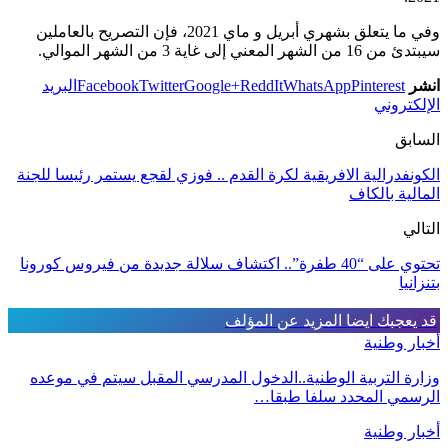
وفي ما يتعلق بشهري أبريل و ماي 2021، فإن التصريح بالعاملين
سيبتدئ من 16 من الشهر المعني إلى غاية 3 من الشهر الموالي.
انشر
Pinterest
WhatsApp
ReddIt
Google+
Twitter
Facebook
البريد
الإلكتروني
السابق
الكونفدرالية الافريقية لكرة القدم .. فوزي لقجع يستمر رئيسا للجنة
المالية بالكاف
التالي
تحتوي على “40 طفرة”.. اكتشاف سلالة جديدة من فيروس كورونا
بتنزانيا
قد يعجبك ايضا
المزيد عن المؤلف
أخبار وطنية
وزارة التربية الوطنية..الدخول المدرسي المقبل سیتم في موعده
الرسمي المحدد سلفا طبقا…
أخبار وطنية