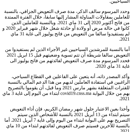
السياحيين.
وحدد المرسوم سالف الذكر، مدة صرف التعويض الجزافي، بالنسبة
للعاملين بمقاولات المناولة المشار إليها سابقا، خلال الفترة الممتدة
من فاتح أكتوبر 2020 إلى 31 ماي 2021. وبالنسبة للعاملين الذين
كانوا في حالة مرض أو ولادة أو حادثة شغل خلال شهر فبراير 2020 و
لم يستفيدوا سالفا من التعويض من فاتح يوليوز الى غاية 31 ماي
2021.
أما بالنسبة للمرشدين السياحيين غير الأجراء الذين لم يستفيدوا من
التعويض سالفا شريطة أن تتم تسوية وضعيتهم قبل 15 ابريل 2021
فحدد المرسوم مدة صرف التعويض لفائدتهم من فاتح يوليوز الى
غاية 31 ماي 2020.
وأكد المصدر ذاته، أنه يتعين على الفاعلين في القطاع السياحي،
الراغبين في استفادة العاملين لديهم من هذا الدعم المالي بالنسبة
للفترات المتعلقة بشهر مارس 2021 وما قبل، أن يقوموا بالتصريح
بهم من خلال البوابة covid19.cnss.ma ابتداء من اليوم إلى غاية 3 ماي
2021.
وأخذا بعين الاعتبار حلول شهر رمضان الكريم، فإن أداء التعويض
سيتم ابتداء من 13 أبريل 2021 بالنسبة للأشخاص الذين سيتم
التصريح بهم على البوابة ابتداء من اليوم وإلى غاية 7 أبريل 2021. أما
بالنسبة للآخرين فسيتم صرف التعويض لفائدتهم ابتداء من 10 ماي
2021.