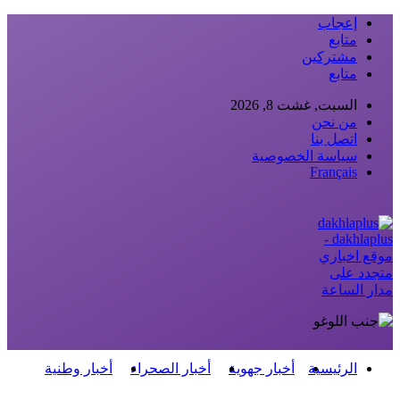
إعجاب
متابع
مشتركين
متابع
السبت, غشت 8, 2026
من نحن
اتصل بنا
سياسة الخصوصية
Français
dakhlaplus -
موقع اخباري
متجدد على
مدار الساعة
الرئيسية
أخبار جهوية
أخبار الصحراء
أخبار وطنية