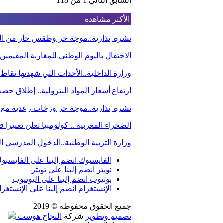
السابق
التالي
1 من 118
الأكثر مشاهدة
نشرة إنذارية..موجة حر وطقس حار من الي
الاحتفال باليوم الوطني للمغاربة المقيم
وزارة الداخلية..الأحداث التي شهدتها نقاط
ارتفاع أسعار المواد البترولية.. إطلاق ح
نشرة إنذارية..موجة حر وزخات رعدية مع 
الصحراء المغربية .. كولومبيا تعلن تغيير
وزارة التربية الوطنية..الدخول المدرسي
الفايسبوك
انضم إلينا على الفايسبو
تويتر
انضم إلينا على تويتر
يوتيوب
انضم إلينا على اليوتيوب
الإنستغرام
انضم إلينا على الإنستغرا
جميع الحقوق محفوظة © 2019
تصميم وتطوير
شركة
النجاح هوست