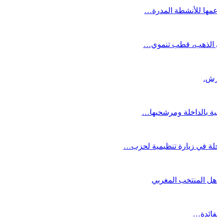
دعمها للأنشطة المدرة…
دي الذهب، قطب تنموي…
عية بالداخلة ومرشحيها…
لة في زيارة تنظيمية لحزب…
تأهل المنتخب المغربي
لفائدة…