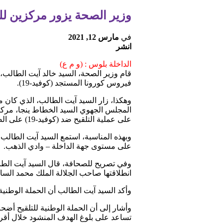
وزير الصحة يزور مركزين للتلقيح ضد “ك
في
مارس 12, 2021
انشر
الداخلة بلوس : (و م ع)
قام وزير الصحة، السيد خالد آيت الطالب، ا
فيروس كورونا المستجد (كوفيد-19).
وهكذا، زار السيد آيت الطالب، الذي كان 
المجلس الجهوي السيد الخطاط ينجا، مركز 
على عملية التلقيح ضد (كوفيد-19) على الصعيد الجهوي.
على مستوى جهة الداخلة – وادي الذهب.
وفي تصريح للصحافة، قال السيد آيت الطالب
انطلاقتها صاحب الجلالة الملك محمد السادس في 28 يناي
وأكد السيد آيت الطالب أن الحملة الوطنية
وأشار إلى أن الحملة الوطنية للتلقيح أض
تساعد على بلوغ الهدف المنشود خلال أقر