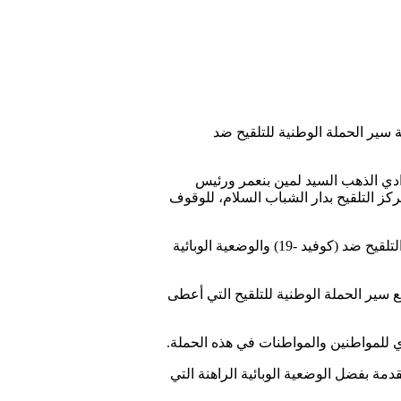
ة سير الحملة الوطنية للتلقيح ضد
ادي الذهب السيد لمين بنعمر ورئيس
كز التلقيح بدار الشباب السلام، للوقوف
وبهذه المناسبة، استمع السيد آيت الطالب رفقة الوفد الرسمي المرافق له، إلى شروحات حول أطوار سير حملة التلقيح ضد (كوفيد -19) والوضعية الوبائية
 سير الحملة الوطنية للتلقيح التي أعطى
وي للمواطنين والمواطنات في هذه الحملة.
ة بفضل الوضعية الوبائية الراهنة التي