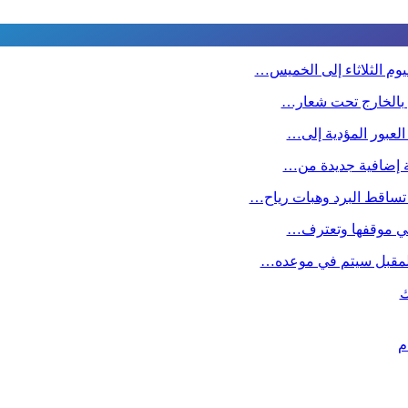
وم الثلاثاء إلى الخميس…
ين بالخارج تحت شعار…
 العبور المؤدية إلى…
صة إضافية جديدة من…
تساقط البرد وهبات رياح…
ا في موقفها وتعترف…
 المقبل سیتم في موعده…
ك
م