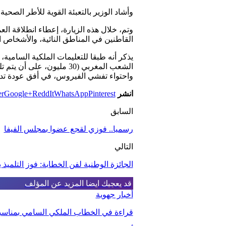
وأشاد الوزير بالتعبئة القوية للأطر الصح
وتم، خلال هذه الزيارة، إعطاء انطلاقة ا
القاطنين في المناطق النائية، والأشخاص ا
واحتواء تفشي الفيروس، في أفق عودة تدري
انشر
Pinterest
WhatsApp
ReddIt
Google+
er
السابق
رسميا.. فوزي لقجع عضوا بمجلس الفيفا
التالي
الجائزة الوطنية لفن الخطابة: فوز التلميذ 
قد يعجبك ايضا
المزيد عن المؤلف
أخبار جهوية
قراءة في الخطاب الملكي السامي بمناسبة الذكرى الـ27 لعيد 