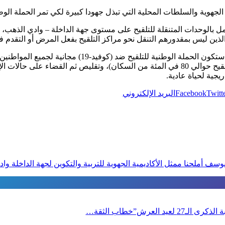
ية الجهوية والسلطات المحلية التي تبذل جهودا كبيرة لكي تمر الحملة ا
لعمل بالوحدات المتنقلة للتلقيح على مستوى جهة الداخلة – وادي الذهب
لذين ليس بمقدورهم التنقل نحو مراكز التلقيح بفعل المرض أو التقدم 
يذكر أنه طبقا للتعليمات الملكية السامية، ستكون الحملة ال
الشعب المغربي (30 مليون، على أن يتم تلقيح حوالي 80 في المئة من السكان)، وتقليص ثم ال
جية لحياة عادية.
Twitt
Facebook
البريد الإلكتروني
يوسف أملحنا ممثل الأكاديمية الجهوية للتربية والتكوين لجهة الداخلة واد
العرش”خطاب الثقة…