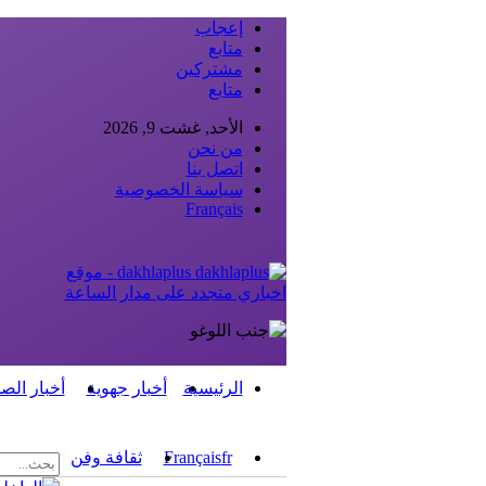
إعجاب
متابع
مشتركين
متابع
الأحد, غشت 9, 2026
من نحن
اتصل بنا
سياسة الخصوصية
Français
dakhlaplus - موقع
اخباري متجدد على مدار الساعة
الرئيسية
أخبار جهوية
أخبار الص
fr
Français
ثقافة وفن