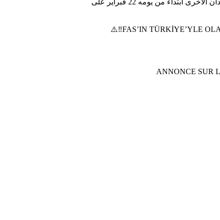
الصحة، قررت حكومة المملكة المغربية تعليق دخول المسافرين والرحلات القادمة من تركيا، إلى جانب بعض البلدان الأخرى ابتداء من يومه 22 فبراير على
⚠️‼️FAS’IN TÜRKİYE’YLE O
⚠️‼️ANNONCE SU