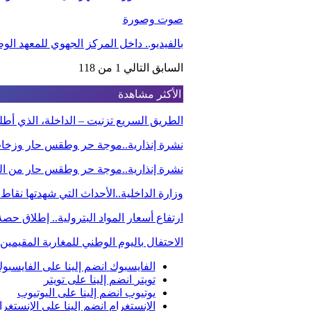
صوت وصورة
بالفيديو.. داخل المركز الجهوي للمعهد ا
السابق
التالي
1 من 118
الأكثر مشاهدة
الطريق السريع تزنيت – الداخلة، الذي أ
نشرة إنذارية..موجة حر وطقس حار وزخا
نشرة إنذارية..موجة حر وطقس حار من الي
وزارة الداخلية..الأحداث التي شهدتها نقاط
ارتفاع أسعار المواد البترولية.. إطلاق ح
الاحتفال باليوم الوطني للمغاربة المقيم
الفايسبوك
انضم إلينا على الفايسبو
تويتر
انضم إلينا على تويتر
يوتيوب
انضم إلينا على اليوتيوب
الإنستغرام
انضم إلينا على الإنستغرا