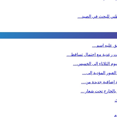
لوطني للبحث في الصيد…
طلق عليه إسم…
ت رعدية مع احتمال تساقط…
وم الثلاثاء إلى الخميس…
 العبور المؤدية إلى…
صة إضافية جديدة من…
ين بالخارج تحت شعار…
ك
م