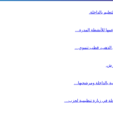
عليم بالداخلة.
دعمها للأنشطة المدرة…
دي الذهب، قطب تنموي…
عية بالداخلة ومرشحيها…
لة في زيارة تنظيمية لحزب…