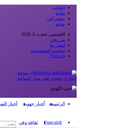
إعجاب
متابع
مشتركين
متابع
الخميس, غشت 6, 2026
من نحن
اتصل بنا
سياسة الخصوصية
Français
dakhlaplus - موقع
اخباري متجدد على مدار الساعة
الرئيسية
أخبار جهوية
أخبار الص
fr
Français
ثقافة وفن