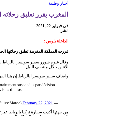
أخبار وطنية
المغرب يقرر تعليق رحلاته ا
في
فبراير 22, 2021
انشر
الداخلة بلوس :
قررت المملكة المغربية تعليق رحلاتها الجوية ن
وقال غيوم شورر سفير سويسرا بالرباط ، في
الاثنين خلال منتصف الليل.
واضاف سفير سويسرا بالرباط إن هذا القرار س
rairement suspendus par décision
. Plus d’infos
February 22, 2021
— Ambassadeur Guillaume Scheurer (@AmbSuisseMaroc)
من جهتها أكدت سفارة تركيا بالرباط عبر تد