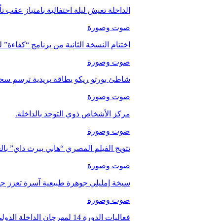
الداخلة تعيش ليلة احتفالية بامتياز عقب 
صوت وصورة
اختتام النسخة الثانية من برنامج “كفاءة” 
صوت وصورة
شاطئ بورتو ريكو بطاقة بريدية ترسم سحر
صوت وصورة
مركز الأشخاص ذوي التوحد بالداخلة.
صوت وصورة
تتويج الفيلم المصري “هابي بيرث داي” با
صوت وصورة
سبخة إمليلي جوهرة طبيعية آسرة تعزز جاذب
صوت وصورة
فعاليات الدورة 14 لمهرجان الداخلة الدولي للفيلم