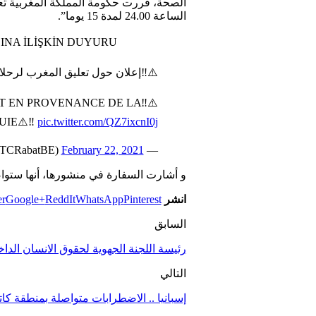
الساعة 24.00 لمدة 15 يوما”.
INA İLİŞKİN DUYURU
⚠️‼️إعلان حول تعليق المغرب لرحلاته
 ET EN PROVENANCE DE LA
IE⚠️‼️
pic.twitter.com/QZ7ixcnI0j
February 22, 2021
— Ambassade de Turquie (@TCRabatBE)
و أشارت السفارة في منشورها، أنها ستو
انشر
Pinterest
WhatsApp
ReddIt
Google+
er
السابق
رئيسة اللجنة الجهوية لحقوق الانسان الدا
التالي
إسبانيا .. الاضطرابات متواصلة بمنطقة كاتا