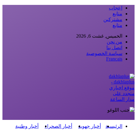
إعجاب
متابع
مشتركين
متابع
الخميس, غشت 6, 2026
من نحن
اتصل بنا
سياسة الخصوصية
Français
dakhlaplus -
موقع اخباري
متجدد على
مدار الساعة
الرئيسية
أخبار جهوية
أخبار الصحراء
أخبار وطنية