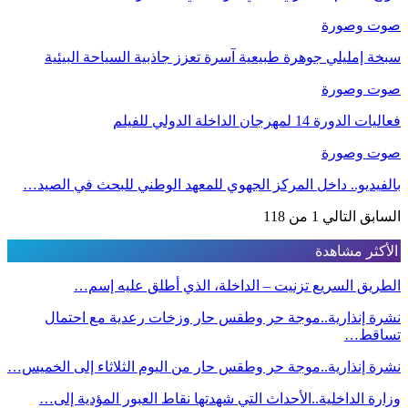
صوت وصورة
سبخة إمليلي جوهرة طبيعية آسرة تعزز جاذبية السياحة البيئية
صوت وصورة
فعاليات الدورة 14 لمهرجان الداخلة الدولي للفيلم
صوت وصورة
بالفيديو.. داخل المركز الجهوي للمعهد الوطني للبحث في الصيد…
السابق
التالي
1 من 118
الأكثر مشاهدة
الطريق السريع تزنيت – الداخلة، الذي أطلق عليه إسم…
نشرة إنذارية..موجة حر وطقس حار وزخات رعدية مع احتمال
تساقط…
نشرة إنذارية..موجة حر وطقس حار من اليوم الثلاثاء إلى الخميس…
وزارة الداخلية..الأحداث التي شهدتها نقاط العبور المؤدية إلى…