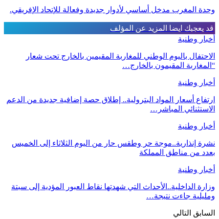
وحدة المغرب مدخل أساسي لأدوار جديدة وفعالة للإتحاد الإفريقي.
قد يعجبك ايضا
المزيد عن المؤلف
أخبار وطنية
الاحتفال باليوم الوطني للمغاربة المقيمين بالخارج تحت شعار
“المغاربة المقيمون بالخارج…
أخبار وطنية
ارتفاع أسعار المواد البترولية.. إطلاق حصة إضافية جديدة من الدعم
الاستثنائي المباشر…
أخبار وطنية
نشرة إنذارية..موجة حر وطقس حار من اليوم الثلاثاء إلى الخميس
بعدد من مناطق المملكة
أخبار وطنية
وزارة الداخلية..الأحداث التي شهدتها نقاط العبور المؤدية إلى سبتة
ومليلية جاءت نتيجة…
السابق
التالي