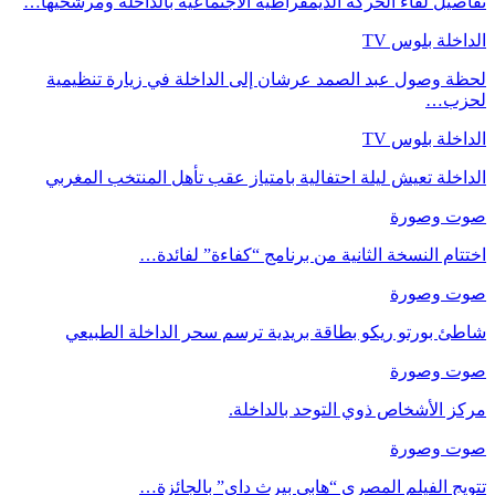
تفاصيل لقاء الحركة الديمقراطية الاجتماعية بالداخلة ومرشحيها…
الداخلة بلوس TV
لحظة وصول عبد الصمد عرشان إلى الداخلة في زيارة تنظيمية
لحزب…
الداخلة بلوس TV
الداخلة تعيش ليلة احتفالية بامتياز عقب تأهل المنتخب المغربي
صوت وصورة
اختتام النسخة الثانية من برنامج “كفاءة” لفائدة…
صوت وصورة
شاطئ بورتو ريكو بطاقة بريدية ترسم سحر الداخلة الطبيعي
صوت وصورة
مركز الأشخاص ذوي التوحد بالداخلة.
صوت وصورة
تتويج الفيلم المصري “هابي بيرث داي” بالجائزة…