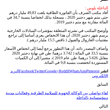
الداخلة بلوس :
أفاد مكتب الصرف بأن الفاتورة الطاقية بلغت 49,83 مليار درهم
حتى متم شهر دجنبر 2020 ، مسجلة بذلك انخفاضا بنسبة 34,7 في
المائة مقارنة مع متم دجنبر 2019 .
وأوضح المكتب في نشرته المتعلقة بمؤشرات المبادلات الخارجية
برسم شهر دجنبر 2020، أن هذا الانخفاض يعزى أساسا إلى تراجع
مقتنيات الغازوال والفيول ( ناقص 15,5 مليار درهم ).
وأضاف المصدر ذاته، أن هذا التطور يرجع أيضا إلى انخفاض الأسعار
بنسبة 33,5 في المائة ( 3.742 درهما/ طن في نهاية دجنبر 2020
مقابل 5.626 درهما/ طن عام 2019 )، مشيرا إلى أن الكميات
المستوردة انخفضت بنسبة 9,8 في المائة.
انشر
Pinterest
WhatsApp
ReddIt
Google+
Twitter
Facebook
البريد
الإلكتروني
السابق
لقاء تواصلي بين الوكالة الجهوية للسلامة الطرقية وفعاليات مدنية
ومؤسساتية بالداخلة
التالي