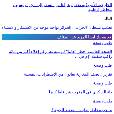
الخارجية الأمريكية تحذر رعاياها من السفر إلى الجزائر بسبب
مخاطر إرهابية
التالي
تعذيب نشطاء “الحراك”، الجزائر تواجه موجة من الاستنكار والاستياء
قد يعجبك ايضا
المزيد عن المؤلف
طب وصحة
الصحة العالمية: خطر “هانتا” لم ينته بعد رغم إجلاء أكثر من مائة
راكب سفينة “إم في…
طب وصحة
تقرير .. نصف المغاربة يعانون من الإضطرابات النفسية
طب وصحة
داء السكري في المغرب يثير قلقا كبيرا
طب وصحة
ما هي مخاطر تقلبات الضغط الجوي؟