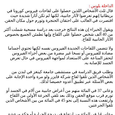
الداخلة بلوس :
قال ثلث الأشخاص اللذين حصلوا على لقاحات فيروس كورونا في
بريطانيا إنهم تعرضوا لآثار جانبية، لكنها لم تكن آثارا شديدة حيث
اقتصرت في الغالب على احتقان الحنجرة وتورم حول مكان الحقن.
ويقول الخبراء إن هذه النتائج خرجت بعد دراسة مسحية شملت أكثر
من 40 ألف شخص حصلوا على اللقاح وإنها تطمئن الجميع بخصوص
الآثار الجانبية للقاح.
ولا تتضمن اللقاحات الجديدة الفيروس نفسه لكنها تحتوي أجساما
مضادة للفيروس أو نسخا غير مضرة من بعض أجزاء الفيروس
لتحفز المناعة على الاستعداد لمواجهة الفيروس في حال تعرض
الجسد للإصابة به.
وطلب فريق الدراسة في مستشفى جامعة كينغز في لندن من
الأشخاص الذين تلقوا لقاح شركة فايزر ولو مرة واحدة الإجابة على
بعض الأسئلة عبر تطبيق أعدوه خصيصا لذلك.
وعانى 37 في المائة منهم من أعراض جانبية من آلام في الجسد أو
تورم قرب موقع الحقن وذلك بعد تلقي الجرعة الأولى من اللقاح
وارتفعت هذه النسبة إلى نحو 45 في المائة من بين الأشخاص الذين
تلقوا الجرعتين.
وعانى 14 في المائة من ارتفاع في درجة الحرارة أو حكة ورعشة