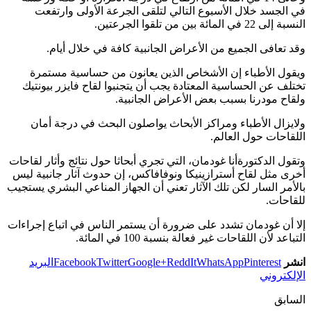
في الجسد خلال الأسبوع التالي لتلقى الجرعة الأولى وارتفعت
النسبة إلى 22 في المائة بين من تلقوا الجرعتين.
وقد تعافى الجميع من الأعراض الجانبية كافة في خلال أيام.
ويقول الأطباء إن الأشخاص الذين يعانون من حساسية مستمرة
تختلف عن الحساسية المعتادة يجب أن يتجنبوا لقاح فايزر بيونتيك
ولقاح مودرنا بسبب بعض الأعراض الجانبية.
ولايزال الأطباء ومراكز الأبحاث يواصلون البحث في درجة أمان
اللقاحات حول العالم.
وتقول الدكتورةأنا غودمان، التي تجري أبحاثا حول نتائج وأثار لقاحات
أخرى مثل لقاح أسترازينيكا ونوفافاكس، إن حدوث آثار جانبية ليس
بالأمر السار لكن تلك الآثار تعني أن الجهاز المناعي البشري يستجيب
للقاحات.
إلا أن غودمان تشدد على ضرورة أن يستمر الناس في اتباع إجراءات
التباعد لأن اللقاحات غير فعالة بنسبة 100 في المائة.
انشر
Pinterest
WhatsApp
ReddIt
Google+
Twitter
Facebook
البريد
الإلكتروني
السابق