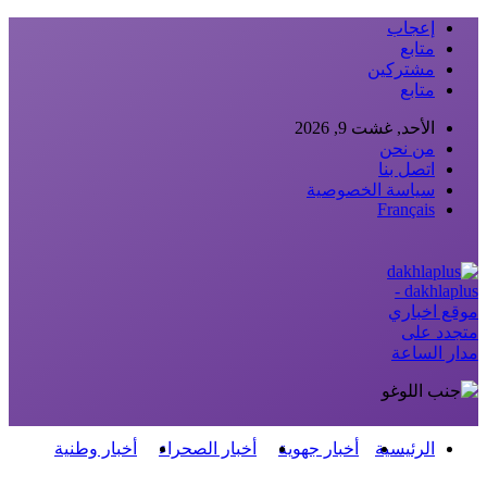
إعجاب
متابع
مشتركين
متابع
الأحد, غشت 9, 2026
من نحن
اتصل بنا
سياسة الخصوصية
Français
dakhlaplus -
موقع اخباري
متجدد على
مدار الساعة
الرئيسية
أخبار جهوية
أخبار الصحراء
أخبار وطنية