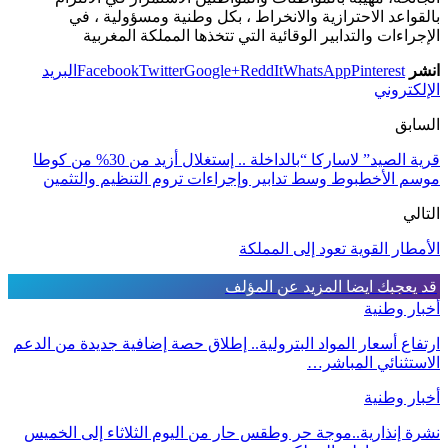
بالقواعد الاحترازية والانخراط ، بكل وطنية ومسؤولية ، في
الإجراءات والتدابير الوقائية التي تتخذها المملكة المغربية
انشر
Pinterest
WhatsApp
ReddIt
Google+
Twitter
Facebook
البريد
الإلكتروني
السابق
قرية الصيد” لاساركا “بالداخلة .. إستغلال أزيد من 30% من كوطا
موسم الأخطبوط وسط تدابير وإجراءات تروم التنظيم والتثمين
التالي
الأمطار القوية تعود إلى المملكة
قد يعجبك ايضا
المزيد عن المؤلف
أخبار وطنية
ارتفاع أسعار المواد البترولية.. إطلاق حصة إضافية جديدة من الدعم
الاستثنائي المباشر…
أخبار وطنية
نشرة إنذارية..موجة حر وطقس حار من اليوم الثلاثاء إلى الخميس