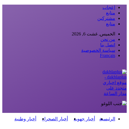
إعجاب
متابع
مشتركين
متابع
الخميس, غشت 6, 2026
من نحن
اتصل بنا
سياسة الخصوصية
Français
dakhlaplus -
موقع اخباري
متجدد على
مدار الساعة
الرئيسية
أخبار جهوية
أخبار الصحراء
أخبار وطنية