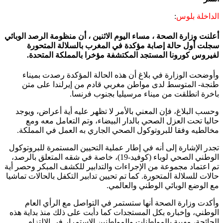
الداخلة بلوس
:
أعلنت وزارة الصحة ، مساء اليوم الاثنين ، أن منظومة الرصد الوبائي
سجلت أول حالة إصابة مؤكدة في المغرب بالسلالة المتحورة
لفيروس كورونا المستجد المكتشفة مؤخرا بالمملكة المتحدة.
وأوضحت الوزارة في بلاغ أن هذه الحالة المؤكدة رصدت بميناء
طنجة- المتوسط لدى مواطن مغربي قادم من إيرلندا على متن
باخرة انطلقت من ميناء مرسيليا بجنوب فرنسا.
وحسب البلاغ، فإن المعني بالأمر لا تظهر عليه أية أعراض، ويوجد
حاليا تحت العزل الصحي بالدار البيضاء، وتم التعامل معه ومع
مخالطيه وفقا للبروتوكول الصحي الجاري به العمل في المملكة.
تجدر الإشارة إلى أنه في إطار عملية التحيين المستمرة للبروتوكول
الوطني الصحي لوباء (كوفيد-19)، خاصة في شقه المتعلق بالرصد،
تم اعتماد مجموعة من الإجراءات والتدابير للكشف المبكر وحصر أية
حالات للسلالة المتحورة. كما تم تحيين تدابير التكفل بالحالات تماشيا
مع الوضع الوبائي الوطني والعالمي.
وأكدت وزارة الصحة أنها ستستمر في التواصل مع الرأي العام
الوطني، وإخباره بكل المستجدات كما دأبت على ذلك منذ بداية هذه
الجائحة، مهيبة بالمواطنات والمواطنين الاستمرار في الالتزام