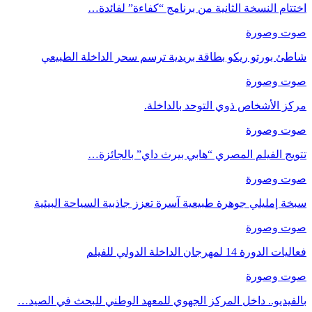
اختتام النسخة الثانية من برنامج “كفاءة” لفائدة…
صوت وصورة
شاطئ بورتو ريكو بطاقة بريدية ترسم سحر الداخلة الطبيعي
صوت وصورة
مركز الأشخاص ذوي التوحد بالداخلة.
صوت وصورة
تتويج الفيلم المصري “هابي بيرث داي” بالجائزة…
صوت وصورة
سبخة إمليلي جوهرة طبيعية آسرة تعزز جاذبية السياحة البيئية
صوت وصورة
فعاليات الدورة 14 لمهرجان الداخلة الدولي للفيلم
صوت وصورة
بالفيديو.. داخل المركز الجهوي للمعهد الوطني للبحث في الصيد…