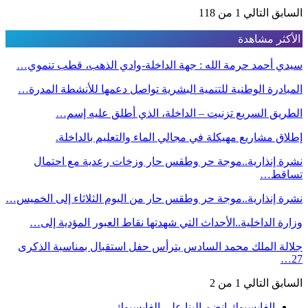
السابق
التالي
1 من 118
الأكثر مشاهدة
سيدي أحمد حرمة الله : جهة الداخلة-وادي الذهب، قطب تنموي…
المبادرة الوطنية للتنمية البشرية تواصل دعمها للأنشطة المدرة…
الطريق السريع تزنيت – الداخلة، الذي أطلق عليه إسم…
إطلاق مشاريع مهيكلة في مجالي الماء والتعليم بالداخلة.
نشرة إنذارية..موجة حر وطقس حار وزخات رعدية مع احتمال
تساقط…
نشرة إنذارية..موجة حر وطقس حار من اليوم الثلاثاء إلى الخميس…
وزارة الداخلية..الأحداث التي شهدتها نقاط العبور المؤدية إلى…
جلالة الملك محمد السادس يترأس حفل استقبال بمناسبة الذكرى
27…
السابق
التالي
1 من 2
الفايسبوك
انضم إلينا على الفايسبوك