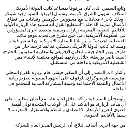
وتابع السفير، الذي كان مرفوقا بمساعد كاتب الدولة الأمريكي
المكلف بشؤون الشرق الأوسط وشمال إفريقيا، السيد ديفيد شينكر
، وذلك لإجراء محادثات مع مسؤولين حكوميين وقيادات من قطاع
الأعمال بمدينة الداخلة، “أستطيع القول أنه ستتبع هذه الزيارة الأولية
للأقاليم الجنوبية المغربية زيارات رسمية متعددة أخرى لمسؤولين
في الحكومة الأمريكية، في حين نشرع في تحديد موقع ملائم
للقنصلية الجديدة”. وأبرز بلاغ السفارة الأمريكية أن السفير فيشر،
ومساعد كاتب الدولة الأمريكي شينكر، قد لقيا ترحيبا حارا من
طرف وزير الخارجية والتعاون الإفريقي والمغاربة المقيمين بالخارج،
السيد ناصر بوريطة، خلال زيارتهم لمواقع محتملة لإنشاء مقر
القنصلية الأمريكية بالداخلة في المستقبل.
وأشار ذات المصدر إلى أن السفير فيشر، قام بزيارة للفرع المحلي
لمؤسسة فوسبوكراع، للوقوف على الجهود المبذولة لتعزيز ريادة
الأعمال والتنمية الاجتماعية وقيمة المشاركة المدنية للمجتمع في
الداخلة.
وأوضح أن السيد فيشر أكد، خلال اجتماعاته مع أعيان محليين، على
أن هدف الزيارة، هو التأكيد على أن الولايات المتحدة تولي أهمية
قصوى لتعزيز الازدهار الاقتصادي والسلام والاستقرار بالمغرب، لا
سيما بالأقاليم الجنوبية.
من جهة أخرى، أضاف البلاغ، أن الرئيس المدير العام للشركة