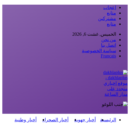
إعجاب
متابع
مشتركين
متابع
الخميس, غشت 6, 2026
من نحن
اتصل بنا
سياسة الخصوصية
Français
dakhlaplus -
موقع اخباري
متجدد على
مدار الساعة
الرئيسية
أخبار جهوية
أخبار الصحراء
أخبار وطنية