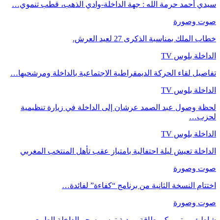
سيدي أحمد حرمة الله : جهة الداخلة-وادي الذهب، قطب تنموي…
صوت وصورة
خطاب الملك بمناسبة الذكرى 27 لعيد العرش.
الداخلة بلوس TV
تفاصيل لقاء الحركة الديمقراطية الاجتماعية بالداخلة ومرشحيها…
الداخلة بلوس TV
لحظة وصول عبد الصمد عرشان إلى الداخلة في زيارة تنظيمية
لحزب…
الداخلة بلوس TV
الداخلة تعيش ليلة احتفالية بامتياز عقب تأهل المنتخب المغربي
صوت وصورة
اختتام النسخة الثانية من برنامج “كفاءة” لفائدة…
صوت وصورة
شاطئ بورتو ريكو بطاقة بريدية ترسم سحر الداخلة الطبيعي