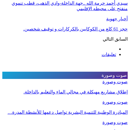
سيدي أحمد حرمة الله ..جهة الداخلة-وادي الذهب، قطب تنموي
منفتح على محيطه الإقليمي
أخبار جهوية
حجز 61 كلغ من الكوكايين بالكركارات و توقيف شخصين.
السابق
التالي
تعليقات
صوت وصورة
صوت وصورة
إطلاق مشاريع مهيكلة في مجالي الماء والتعليم بالداخلة.
صوت وصورة
المبادرة الوطنية للتنمية البشرية تواصل دعمها للأنشطة المدرة…
صوت وصورة