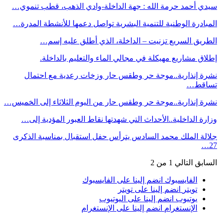
سيدي أحمد حرمة الله : جهة الداخلة-وادي الذهب، قطب تنموي…
المبادرة الوطنية للتنمية البشرية تواصل دعمها للأنشطة المدرة…
الطريق السريع تزنيت – الداخلة، الذي أطلق عليه إسم…
إطلاق مشاريع مهيكلة في مجالي الماء والتعليم بالداخلة.
نشرة إنذارية..موجة حر وطقس حار وزخات رعدية مع احتمال
تساقط…
نشرة إنذارية..موجة حر وطقس حار من اليوم الثلاثاء إلى الخميس…
وزارة الداخلية..الأحداث التي شهدتها نقاط العبور المؤدية إلى…
جلالة الملك محمد السادس يترأس حفل استقبال بمناسبة الذكرى
27…
السابق
التالي
1 من 2
الفايسبوك
انضم إلينا على الفايسبوك
تويتر
انضم إلينا على تويتر
يوتيوب
انضم إلينا على اليوتيوب
الإنستغرام
انضم إلينا على الإنستغرام