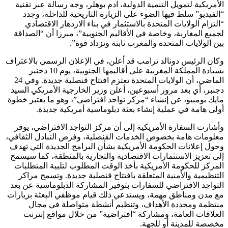
الأمريكية لتمويل التنمية الدولية، آدم بوهلر، وجه رسالة عبر تقنية
“الفيديو” سلط فيها الضوء على الزيارة التاريخية للداخلة، وجدد
“التزام الولايات المتحدة بالاستثمار في بناء الازدهار الاقتصادي
لجميع المغاربة، وخاصة في الأقاليم الجنوبية”، مبرزا أن “الصداقة
بين الولايات المتحدة والمغرب ثابتة وتزداد قوة”.
وكان الرئيس دونالد ترامب قد أعلن، في الإعلان الرسمي بالاعتراف
بسيادة المملكة المغربية على أقاليمها الجنوبية، يوم 10 دجنبر
الماضي، أن الولايات المتحدة تعتزم افتتاح قنصلية جديدة. وفي 24
دجنبر، أي بعد مرور أسبوعين، أعلن وزير الخارجية الأمريكي السيد
مايك بومبيو، عن إنشاء “مركز تواجد افتراضي”، وهو ما يعتبر خطوة
أولى هامة في عملية إنشاء بعثة دبلوماسية أمريكية جديدة.
وأشارت السفارة الأمريكية إلى أن مركز التواجد الافتراضي، يوفر
معلومات هامة بخصوص الخدمات القنصلية، وفرص التبادل الثقافي،
وحول إعلانات الحكومة الأمريكية بشأن البرامج الجديدة التي تهدف
إلى تعزيز الاستثمارات الاقتصادية والتجارية بالمنطقة، كما سيسمح
المركز للحكومة الأمريكية بأخذ الوقت المطلوب لتلبية المتطلبات
التنظيمية والأمنية المتعلقة بافتتاح قنصلية جديدة. وتسمح مراكز
التواجد الافتراضي للسفارات بتوفير المشاركة الدبلوماسية عن بعد
مع مدن ومناطق مهمة، ويستدعي ذلك قيام موظفي البعثة بزيارات
منتظمة ومحددة الأهداف، وتنظيم أنشطة متواصلة في مجال
العلاقات العامة، ومشاركة “افتراضية” من خلال مواقع إنترنت
مخصصة للمدينة أو للجهة.