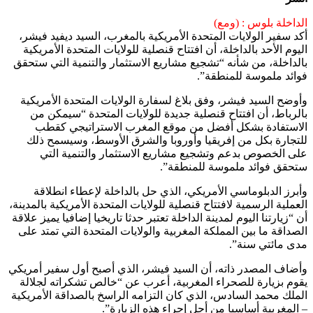
الداخلة بلوس : (ومع)
أكد سفير الولايات المتحدة الأمريكية بالمغرب، السيد ديفيد فيشر،
اليوم الأحد بالداخلة، أن افتتاح قنصلية للولايات المتحدة الأمريكية
بالداخلة، من شأنه “تشجيع مشاريع الاستثمار والتنمية التي ستحقق
فوائد ملموسة للمنطقة”.
وأوضح السيد فيشر، وفق بلاغ لسفارة الولايات المتحدة الأمريكية
بالرباط، أن افتتاح قنصلية جديدة للولايات المتحدة “سيمكن من
الاستفادة بشكل أفضل من موقع المغرب الاستراتيجي كقطب
للتجارة بكل من إفريقيا وأوروبا والشرق الأوسط، وسيسمح ذلك
على الخصوص بدعم وتشجيع مشاريع الاستثمار والتنمية التي
ستحقق فوائد ملموسة للمنطقة”.
وأبرز الدبلوماسي الأمريكي، الذي حل بالداخلة لإعطاء انطلاقة
العملية الرسمية لافتتاح قنصلية للولايات المتحدة الأمريكية بالمدينة،
أن “زيارتنا اليوم لمدينة الداخلة تعتبر حدثا تاريخيا إضافيا يميز علاقة
الصداقة ما بين المملكة المغربية والولايات المتحدة التي تمتد على
مدى مائتي سنة”.
وأضاف المصدر ذاته، أن السيد فيشر، الذي أصبح أول سفير أمريكي
يقوم بزيارة للصحراء المغربية، أعرب عن “خالص تشكراته لجلالة
الملك محمد السادس، الذي كان التزامه الراسخ بالصداقة الأمريكية
– المغربية أساسيا من أجل إجراء هذه الزيارة”.