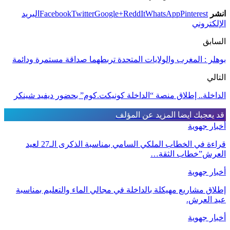
انشر
Pinterest
WhatsApp
ReddIt
Google+
Twitter
Facebook
البريد
الإلكتروني
السابق
بوهلر : المغرب والولايات المتحدة تربطهما صداقة مستمرة ودائمة
التالي
الداخلة.. إطلاق منصة “الداخلة كونيكت.كوم” بحضور ديفيد شينكر
قد يعجبك ايضا
المزيد عن المؤلف
أخبار جهوية
قراءة في الخطاب الملكي السامي بمناسبة الذكرى الـ27 لعيد
العرش”خطاب الثقة…
أخبار جهوية
إطلاق مشاريع مهيكلة بالداخلة في مجالي الماء والتعليم بمناسبة
عيد العرش.
أخبار جهوية