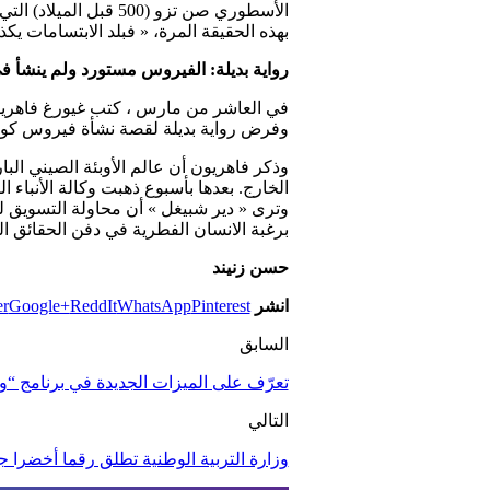
الأسطوري صن تزو (00
بهذه الحقيقة المرة، « فبلد الابتسامات يك
رواية بديلة: الفيروس مستورد ولم ينشأ ف
في العاشر من مارس ، كتب غيورغ فاهريون 
وفرض رواية بديلة لقصة نشأة فيروس كور
وذكر فاهريون أن عالم الأوبئة الصيني الب
الخارج. بعدها بأسبوع ذهبت وكالة الأنباء
وترى « دير شبيغل » أن محاولة التسويق ل
برغبة الانسان الفطرية في دفن الحقائق ال
حسن زنيند
انشر
Pinterest
WhatsApp
ReddIt
Google+
er
السابق
تعرّف على الميزات الجديدة في برنامج “و
التالي
وزارة التربية الوطنية تطلق رقما أخضرا ج