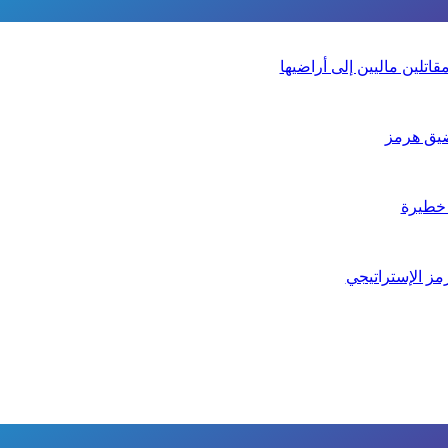
تلين ماليين إلى أراضيها
يق هرمز
 خطيرة
مز الإستراتيجي