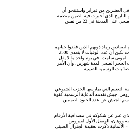
ي العشرين من فبراير واستنتجوا أن
 التاريخ الذي أخبرت فيه الصين منظمة
الصحة العالمية بتسجيل عشر إصابات في ووهان، مؤكدة أن الفيروس لا ينتقل بين البشر، قبل أن تفرض الحجر الصحي على المدينة في 22 من نفس
لصناديق رماد ذويهم الذين فقدوا حياتهم
بسبب فيروس كورونا المستجد. وأحصى شهود في الصور المتناقلة، ما لا يقل عن 6500 صندوق، فيما تدعي سلطات بكين أن عدد الوفيات لا يتعدى 2500
س ) أن إحدى شركات حرق جثامين الموتى سلمت، في يوم واحد ما لا يقل
حت الحجر الصحي لمدة شهرين، وأن الأمر
ائيات الرسمية الصينية.
سليط الضوء على جانب آخر من سياسة التعتيم التي يمارسها الحزب الشيوعي
يروس. جيش تقدمه الدعاية الرسمية كقوة
اسم الجيش عن عدد الجنود الصينيين
الذي عبر عن شكوكه في مصداقية الأرقام
ينة ووهان، المعقل الأول لفيروس
» الألمانية ذكّرت بعقيدة الجنرال الصيني