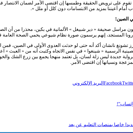
5 قبل الميلاد) التي تقوم على ترويض الحقيقة وطمسها إن اقتضى الأمر لضمان الان
ذب أمام أعيننا بمزيد من الابتسامات دون كلل أو ملل ».
ي الصين!
مراسل صحيفة « دير شبيغل » الألمانية في بكين، محذرا من أن الصينيي
ونا المستجد، إنهم يرسمون صورة نظام شيوعي يحمي الصحة العامة ف
ارز تشونغ نانشان أكد أنه حتى لو حدثت العدوى الأولى في الصين، فمن
 الصينية الرسمية « شينغوا » في نفس الاتجاه وكتبت أنه من « العبث » 
رواية جديدة ليس زلة لسان، بل تعتمد منهجا يجمع بين زرع الشك والخ
مزعجة ونسيانها إن اقتضى الأمر.
Twitt
Facebook
البريد الإلكتروني
اتساب”!
ديدا خاصا بمنصات التعليم عن بعد