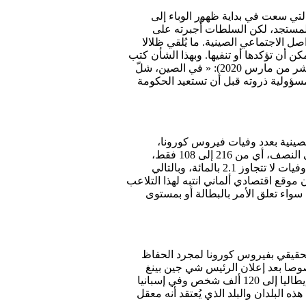
التي سعت في بداية ظهور الوباء إلى
لمستجد، لكن السلطات أُجبرته على
ل الاجتماعي الصينية. ما يُلقي ظلالا
 أن تؤكدها أو تنفيها. وبهذا الشأن كتب
شتيفان كورنيليوس، رئيس قسم السياسة الخارجية بصحيفة « زودويتشه تسايتونغ » الصادرة في ميونيخ يوم (العاشر من مارس 2020): « في الصين، شلّ
مسؤولية ذروته قبل أن تستعيد الحكومة
لصينية بعدد وفيات فيروس كورونا،
بوقاحة ودون حرج أمام التناقضات. فقد خفضت بكين عدد وفيات الفيروس ليوم الثالث عشر من نفس الشهر إلى النصف، أي من 216 إلى 108 فقط،
بدعوى أنه تم احتساب عدد الموتى مرتين. الموقع أكد أن السبب الحقيقي يعود لرغبة بكين في الحفاظ على نسبة وفيات لا تتجاوز 2.1 بالمائة، وبالتالي
وقع اقتصادي ألماني انتبه لهذا التلاعب
واء تعلق الأمر بالبطالة أو بمستوى
لحقيقي بفيروس كورونا لمجرد الحفاظ
صوصا بعد إعلان الرئيس شي جين بينغ
رسميا الانتصار على الفيروس وأمر بالعودة إلى النمو الاقتصادي. وحتى كتابة هذا المقال وصل عدد المصابين في إيطاليا إلى 120 ألف شخص وفي إسبانيا
في الأرقام، بين هذه البلدان والبلد الذي يُعتقد أنه معقل