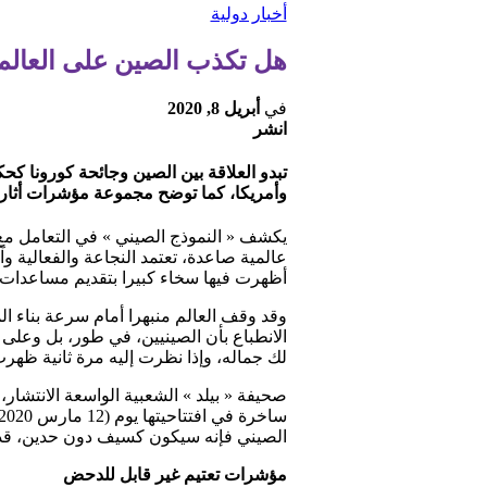
أخبار دولية
هل تكذب الصين على العال
في
أبريل 8, 2020
انشر
تبدو العلاقة بين الصين وجائحة كورونا كحكا
وأمريكا، كما توضح مجموعة مؤشرات أثارت 
يكشف « النموذج الصيني » في التعامل م
عالمية صاعدة، تعتمد النجاعة والفعالية 
أظهرت فيها سخاء كبيرا بتقديم مساعدات
وقد وقف العالم منبهرا أمام سرعة بناء 
الانطباع بأن الصينيين، في طور، بل وعل
لك جماله، وإذا نظرت إليه مرة ثانية ظهر
صحيفة « بيلد » الشعبية الواسعة الانتشار،
الصيني فإنه سيكون كسيف دون حدين، قد 
مؤشرات تعتيم غير قابل للدحض