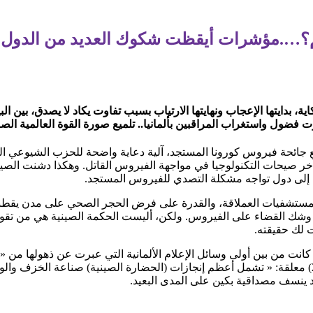
م؟….مؤشرات أيقظت شكوك العديد من الدول!
ية، بدايتها الإعجاب ونهايتها الارتياب بسبب تفاوت يكاد لا يصدق، بين الب
فضول واستغراب المراقبين بألمانيا.. تلميع صورة القوة العالمية الص
ع جائحة فيروس كورونا المستجد، آلية دعاية واضحة للحزب الشيوعي 
وآخر صيحات التكنولوجيا في مواجهة الفيروس القاتل. وهكذا دشنت الص
 إلى دول تواجه مشكلة التصدي للفيروس المستجد.
المستشفيات العملاقة، والقدرة على فرض الحجر الصحي على مدن يقطنه
ى وشك القضاء على الفيروس. ولكن، أليست الحكمة الصينية هي من تقول
ت لك حقيقته.
 كانت من بين أولى وسائل الإعلام الألمانية التي عبرت عن ذهولها من « 
ساخرة في افتتاحيتها يوم (12 مارس 2020) معلقة: « تشمل أعظم إنجازات (الحضارة الصينية) صناعة 
ينسف مصداقية بكين على المدى البعيد.