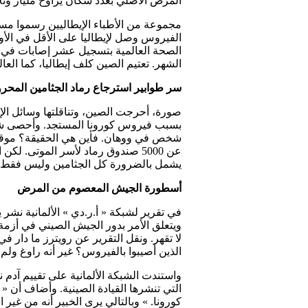
المرض الأصلي بعدد سكان يراوح مليار وثل
مجموعة من الأطباء الإيطاليين رسموا مس
الفيروس وصل لإيطاليا على الأقل في الأو
الشهر. تعتيم الصين كلف إيطاليا، كما الع
سر طوابير استرجاع رماد الجثامين المحر
صورة، أحرجت الصين، وتناقلتها وسائل الإع
عن 5000 صندوق رماد لأسر الموتى.
يشمل بالضرورة كل الجثامين وليس فقط ضح
أسطورة الجيش المعصوم من المرض
ويتعلق الأمر بدور الجيش الصيني في أزم
لا تقهر. ونقل التقرير عن رويترز ما دار
الذين أصيبوا بالفيروس؟ غير أنه راوغ ول
واستندت الشبكة الألمانية على تقييم آدم
التي تنشرها القيادة الصينية. وأضاف أن «
كورونا. » وبالتالي يرى الخبير أنه من غير 