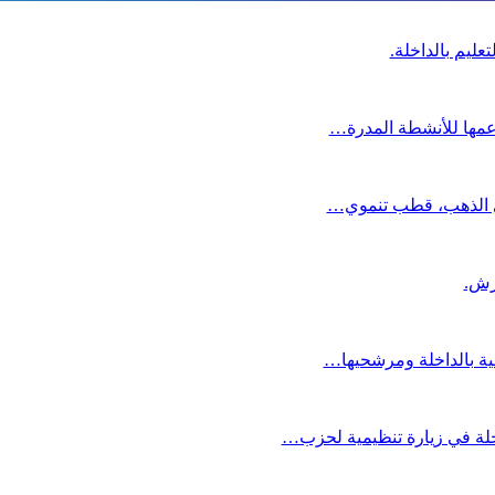
عليم بالداخلة.
دعمها للأنشطة المدرة…
دي الذهب، قطب تنموي…
عية بالداخلة ومرشحيها…
لة في زيارة تنظيمية لحزب…