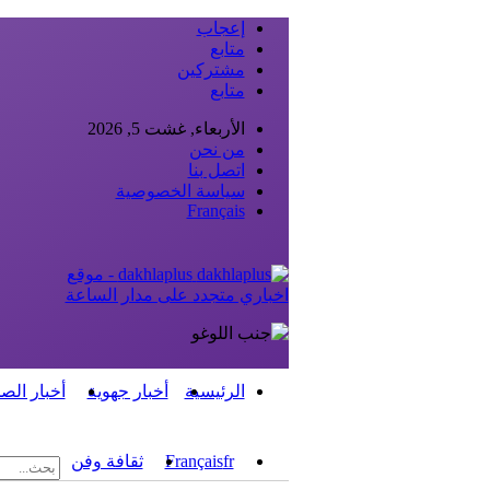
إعجاب
متابع
مشتركين
متابع
الأربعاء, غشت 5, 2026
من نحن
اتصل بنا
سياسة الخصوصية
Français
dakhlaplus - موقع
اخباري متجدد على مدار الساعة
الرئيسية
أخبار جهوية
أخبار الص
fr
Français
ثقافة وفن