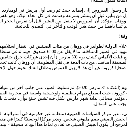
اثمائة مليون نسمة؟
ار وصول الفيروس إلى إيطاليا حيث تم رصد أول مريض في لومبارديا ف
ل من يناير، قبل أن ينتشر بسرعة وصمت في كل أنحاء البلاد. وهو نفس
الم ثمنا باهضا من حيث هدر الوقت والتأخر في التصدي للجائحة.
وقة!
لام الدولية لطوابير في ووهان من مئات الصينيين في انتظار استلامهم 
شخص في ووهان. فأين هي الحقيقة؟ موقع فيلت الألماني كشف يوم (30 مار
 لكن الصحيفة أضافت، من باب الدقة في نقل المعلومة، أن ووهان كانت ت
ايا كورونا. غير أن هذا لا يزيل الغموض وظلال الشك تحوم حول الإحص
في تقرير لشبكة « أ.ر.دي » الألمانية نشر يوم (الثلاثاء 31 مارس 2020)، تم ت
ة كورونا، حيث اضطلع بمهام تنظيمية ولوجستية واسعة في محاربة الف
 في مؤتمر صحافي بداية شهر مارس سُئل فيه تشين جينغ يوان، متحدث ب
م يجب على السؤال.
 ني، مدير مركز السياسات الصينية (منظمة غير حكومية في أستراليا)، 
 الجيش الصيني يضم مليوني شخص. ويدير مركزًا لوجستيًا كبيرًا في مد
المرجح أن يكون الجيش الصيني قد تفادى تماما هذا الوباء. صحيفة « بيلد 