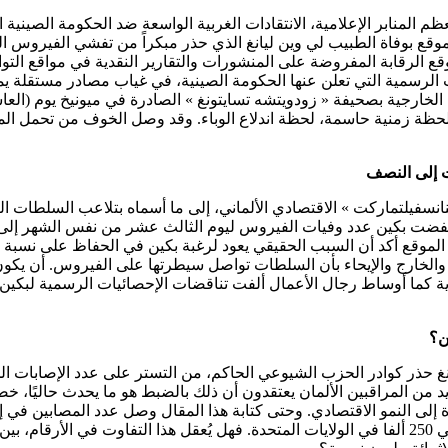
م المنابر الإعلامية، الانتقادات الغربية الواسعة ضد الحكومة الصينية 
وقع بوفاة الطبيب لي وين ليانغ الذي حذر مبكراً من تفشي الفيروس ا
ع الرقابة المفروضة على المنشورات والتقارير النقدية في مواقع التواص
الرسمية التي تعلن عنها الحكومة الصينية، في غياب مصادر مستقلة يمكن
 لحظة زمنية حاسمة، لحظة اندلاع الوباء. وقد وصل الخوف من تحمل ال
ت إلى النصف
نسفيلتماركت » الاقتصادي الألماني، إلى ما أسماه بتلاعب السلطات ا
الخارج والإيحاء بأن السلطات تواصل سيطرتها على الفيروس. أن يكون م
 كما أوساط رجال الأعمال ألفت تناقضات الإحصائيات الرسمية لبكين س
ن؟
نغ حذر كوادر الحزب الشيوعي الحاكم، من التستر على عدد الإصابات ا
د من المراقبين الألمان يعتقدون أن ذلك بالضبط هو ما يحدث حاليًا، خ
إلى 117 ألف، مقابل 82 ألفا في الصين وفي 250 ألفا في الولايات المتحدة. فهل يُعقل هذا التفاوت 