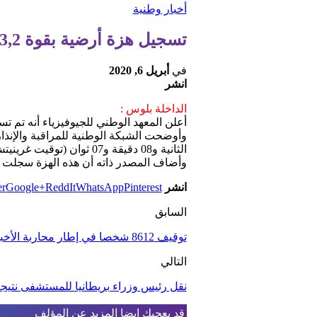
أخبار وطنية
تسجيل هزة أرضية بقوة 3,2 درجات بإقليم فكيك
في
أبريل 6, 2020
انشر
الداخلة بلوس :
أعلن المعهد الوطني للجيوفيزياء أنه تم تسجيل هزة أرضية بقوة 3,2 درجات على 
وأوضحت الشبكة الوطنية للمراقبة والإنذار
الثانية و08 دقيقة و07 ثوان (توقيت غرينيتش+1).
وأضاف المصدر ذاته أن هذه الهزة سجلت على عمق كيلومتر واحد 
انشر
Pinterest
WhatsApp
ReddIt
Google+
er
السابق
توقيف 8612 شخصا في إطار محاربة الأخبار الكاذبة وتطبيق حالة الطوارئ الصحية
التالي
نقل رئيس وزراء بريطانيا للمستشفى نتيجة 
قد يعجبك ايضا
المزيد عن المؤلف