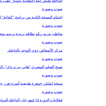
الداخلة تعيش ليلة احتفالية بامتياز عقب 
صوت وصورة
اختتام النسخة الثانية من برنامج “كفاءة” 
صوت وصورة
شاطئ بورتو ريكو بطاقة بريدية ترسم سحر
صوت وصورة
مركز الأشخاص ذوي التوحد بالداخلة.
صوت وصورة
تتويج الفيلم المصري “هابي بيرث داي” با
صوت وصورة
سبخة إمليلي جوهرة طبيعية آسرة تعزز جاذب
صوت وصورة
فعاليات الدورة 14 لمهرجان الداخلة الدولي للفيلم