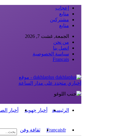
إعجاب
متابع
مشتركين
متابع
الجمعة, غشت 7, 2026
من نحن
اتصل بنا
سياسة الخصوصية
Français
dakhlaplus - موقع
اخباري متجدد على مدار الساعة
الرئيسية
أخبار جهوية
أخبار الص
fr
Français
ثقافة وفن