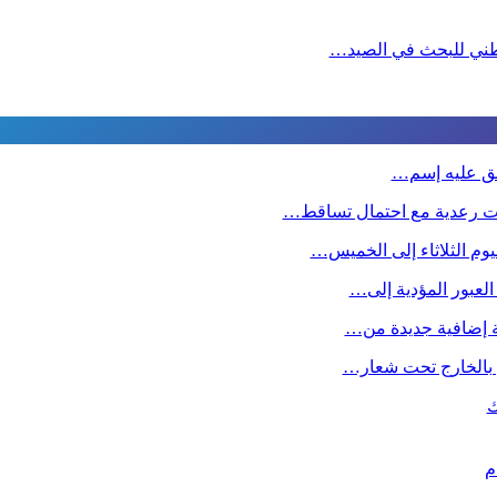
لوطني للبحث في الصيد…
طلق عليه إسم…
ت رعدية مع احتمال تساقط…
وم الثلاثاء إلى الخميس…
 العبور المؤدية إلى…
صة إضافية جديدة من…
ين بالخارج تحت شعار…
ك
م