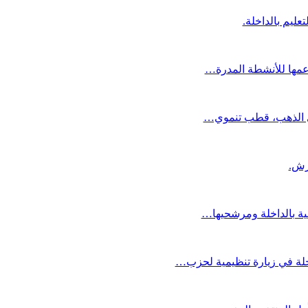
عليم بالداخلة.
دعمها للأنشطة المدرة…
دي الذهب، قطب تنموي…
عية بالداخلة ومرشحيها…
لة في زيارة تنظيمية لحزب…