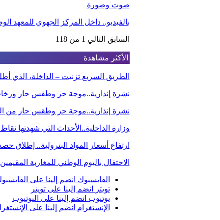
صوت وصورة
بالفيديو.. داخل المركز الجهوي للمعهد ا
السابق
التالي
1 من 118
الأكثر مشاهدة
الطريق السريع تزنيت – الداخلة، الذي أ
نشرة إنذارية..موجة حر وطقس حار وزخا
نشرة إنذارية..موجة حر وطقس حار من الي
وزارة الداخلية..الأحداث التي شهدتها نقاط
ارتفاع أسعار المواد البترولية.. إطلاق ح
الاحتفال باليوم الوطني للمغاربة المقيم
الفايسبوك
انضم إلينا على الفايسبو
تويتر
انضم إلينا على تويتر
يوتيوب
انضم إلينا على اليوتيوب
الإنستغرام
انضم إلينا على الإنستغرا