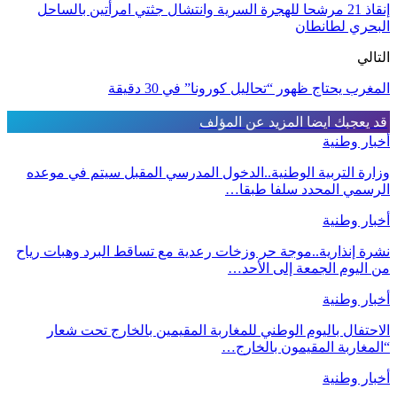
إنقاذ 21 مرشحا للهجرة السرية وانتشال جثتي امرأتين بالساحل
البحري لطانطان
التالي
المغرب يحتاج ظهور “تحاليل كورونا” في 30 دقيقة
قد يعجبك ايضا
المزيد عن المؤلف
أخبار وطنية
وزارة التربية الوطنية..الدخول المدرسي المقبل سیتم في موعده
الرسمي المحدد سلفا طبقا…
أخبار وطنية
نشرة إنذارية..موجة حر وزخات رعدية مع تساقط البرد وهبات رياح
من اليوم الجمعة إلى الأحد…
أخبار وطنية
الاحتفال باليوم الوطني للمغاربة المقيمين بالخارج تحت شعار
“المغاربة المقيمون بالخارج…
أخبار وطنية