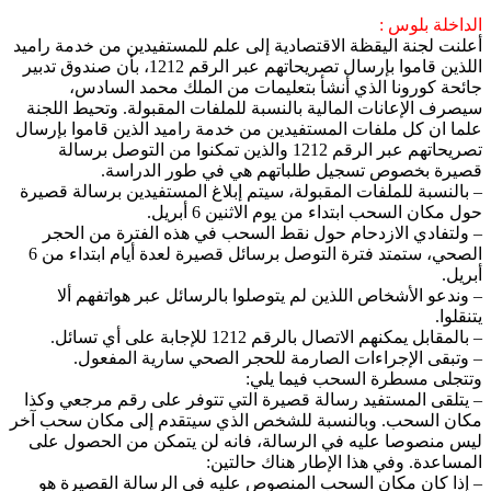
الداخلة بلوس :
أعلنت لجنة اليقظة الاقتصادية إلى علم للمستفيدين من خدمة راميد
اللذين قاموا بإرسال تصريحاتهم عبر الرقم 1212، بأن صندوق تدبير
جائحة كورونا الذي أنشأ بتعليمات من الملك محمد السادس،
سيصرف الإعانات المالية بالنسبة للملفات المقبولة. وتحيط اللجنة
علما ان كل ملفات المستفيدين من خدمة راميد الذين قاموا بإرسال
تصريحاتهم عبر الرقم 1212 والذين تمكنوا من التوصل برسالة
قصيرة بخصوص تسجيل طلباتهم هي في طور الدراسة.
– بالنسبة للملفات المقبولة، سيتم إبلاغ المستفيدين برسالة قصيرة
حول مكان السحب ابتداء من يوم الاثنين 6 أبريل.
– ولتفادي الازدحام حول نقط السحب في هذه الفترة من الحجر
الصحي، ستمتد فترة التوصل برسائل قصيرة لعدة أيام ابتداء من 6
أبريل.
– وندعو الأشخاص اللذين لم يتوصلوا بالرسائل عبر هواتفهم ألا
يتنقلوا.
– بالمقابل يمكنهم الاتصال بالرقم 1212 للإجابة على أي تسائل.
– وتبقى الإجراءات الصارمة للحجر الصحي سارية المفعول.
وتتجلى مسطرة السحب فيما يلي:
– يتلقى المستفيد رسالة قصيرة التي تتوفر على رقم مرجعي وكذا
مكان السحب. وبالنسبة للشخص الذي سيتقدم إلى مكان سحب آخر
ليس منصوصا عليه في الرسالة، فانه لن يتمكن من الحصول على
المساعدة. وفي هذا الإطار هناك حالتين:
– إذا كان مكان السحب المنصوص عليه في الرسالة القصيرة هو