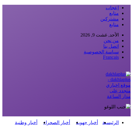
إعجاب
متابع
مشتركين
متابع
الأحد, غشت 9, 2026
من نحن
اتصل بنا
سياسة الخصوصية
Français
dakhlaplus -
موقع اخباري
متجدد على
مدار الساعة
الرئيسية
أخبار جهوية
أخبار الصحراء
أخبار وطنية