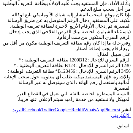
وكالة الأداء، فإن المستفيد يجب عليه الإدلاء ببطاقة التعريف الوطنية
من أجل سحب مبلغ الدعم.
-إذا كان موقع السحب المشار إليه شباك الأتوماتيكي تابع لوكالة
بنكية، على المستفيد إدخال الرقم المتوصل به عن طريق الرسالة
القصيرة، تم إدخال الأرقام الأربع الأخيرة لبطاقة تعريفه الوطنية.
(باستثناء الشبابيك الخاصة ببنك القرض الفلاحي الذي يجب إدخال
الرقم السري المتكون من ست أرقام).
وفي حالة ما إذا كان رقم بطاقة التعريف الوطنية مكون من أقل من
أربع أرقام يجب إضافة أصفار.
على سبيل المثال:
الرقم السري للإدخال: 1200B12 بطاقة التعريف الوطنية : *
1230 الرقم السري للإدخال : B123 بطاقة التعريف الوطنية : *
3456 الرقم السري للإدخال : B123456* بطاقة التعريف الوطنية :
وللإشارة، فإن المستفيد يمكنه طلب أي معلومة حول سحب الإعانة
المالية باستعمال رقم الهاتف الذي سيتوصل به عبر الرسالة
القصيرة.
بالنسبة للمسطرة الخاصة بالفئة التي تعمل في القطاع الغير
المهيكل ولا تستفيد من خدمة راميد سيتم الإعلان عنها قريبا.
انشر
Pinterest
WhatsApp
ReddIt
Google+
Twitter
Facebook
البريد
الإلكتروني
السابق