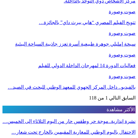
مركز الأشخاص ذوي التوحد بالداخلة.
صوت وصورة
تتويج الفيلم المصري “هابي بيرث داي” بالجائزة…
صوت وصورة
سبخة إمليلي جوهرة طبيعية آسرة تعزز جاذبية السياحة البيئية
صوت وصورة
فعاليات الدورة 14 لمهرجان الداخلة الدولي للفيلم
صوت وصورة
بالفيديو.. داخل المركز الجهوي للمعهد الوطني للبحث في الصيد…
السابق
التالي
1 من 118
الأكثر مشاهدة
نشرة إنذارية..موجة حر وطقس حار من اليوم الثلاثاء إلى الخميس…
الاحتفال باليوم الوطني للمغاربة المقيمين بالخارج تحت شعار…