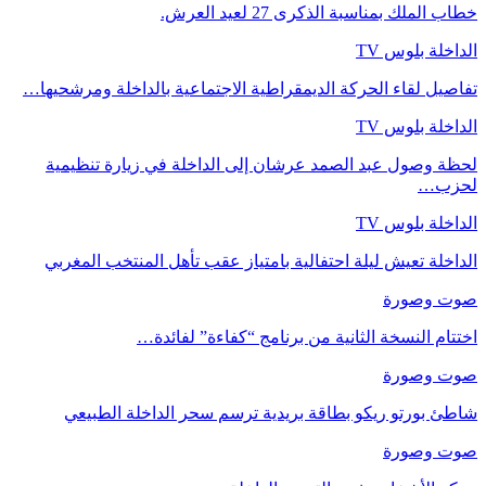
خطاب الملك بمناسبة الذكرى 27 لعيد العرش.
الداخلة بلوس TV
تفاصيل لقاء الحركة الديمقراطية الاجتماعية بالداخلة ومرشحيها…
الداخلة بلوس TV
لحظة وصول عبد الصمد عرشان إلى الداخلة في زيارة تنظيمية
لحزب…
الداخلة بلوس TV
الداخلة تعيش ليلة احتفالية بامتياز عقب تأهل المنتخب المغربي
صوت وصورة
اختتام النسخة الثانية من برنامج “كفاءة” لفائدة…
صوت وصورة
شاطئ بورتو ريكو بطاقة بريدية ترسم سحر الداخلة الطبيعي
صوت وصورة