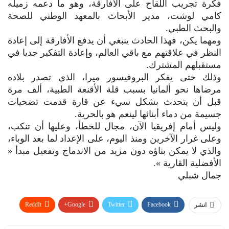
فكرة تجريب اللقاح على الأفارقة، وهو ما دعمه زميله
كامي لوشت، مدير الأبحاث بالمعهد الوطني للصحة
والبحث الطبي.
ومهما يكن، فهذا الحادث ينبغي أن يدفع الأفارقة إلى إعادة
النظر في علاقتهم مع باقي العالم، وإعادة التفكير جديا في
مستقبلهم المشترك.
وذلك حتى يفكر البروفيسور ميرا، الذي تصدر بلاده
مرضاها نحو ألمانيا بسبب قلة الأقنعة الطبية، ألف مرة
قبل أن يتحدث بشكل سيء عن قارة قدمت تضحيات
جسيمة من دماء أبنائها لينعم هو بالحرية.
وليس أمام إفريقيا الآن، مجال للخطأ، وعليها أن تنكب،
وعلى غرار الآخرين ومنذ اليوم، على الإعداد لما بعد الوباء،
والذي لا يمكن بناؤه دون مزيد من الاندماج وتفعيل مبدأ «
الأفضلية القارية ».
جمال شبلي
ReddIt
Google+
Twitter
Facebook
انشر
WhatsApp
Pinterest
البريد الإلكتروني