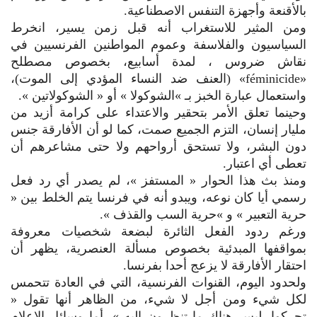
بالأقنعة وأجهزة التنفس الاصطناعية.
ومن المثير للاستغراب أنه قبل زمن يسير، انخرط
السياسيون والفلاسفة وعموم المواطنين الفرنسيين في
نقاش ضروس ، لمدة أسابيع، بخصوص مصطلح
«féminicide» (العنف ضد النساء المؤدي إلى الموت)،
واستعمال عبارة الخبز بـ »الشوكولا » أو « الشوكولاتين ».
وحينما تعلق الأمر بتحقير والاعتداء على كرامة أزيد من
مليار إنسان، التزم الجميع صمت، كما لو أن الأفارقة جنس
دون البشر، ولا تستحق أرواحهم ولا حتى مشاعرهم أن
تعطى أي اعتبار.
ومنذ بث هذا الحوار « المستفز »، لم يصدر أي رد فعل
رسمي أيا كان نوعه، ويبدو أنه في فرنسا يتم الخلط بين «
حرية التعبير » و »حرية السب والقذف ».
ورغم ردود الفعل الثائرة لبضعة شخصيات معروفة
بمواقفها المبدئية بخصوص مسألة العنصرية، يظهر أن
احتقار الأفارقة لا يزعج أحدا بفرنسا.
ولحدود اليوم، القنوات الفرنسية، التي في العادة تتحمس
لكل شيء ومن أجل لا شيء، من الظاهر أنها تقول «
تحركوا، ليس هناك ما تنظرون إليه »، أما وسائل الإعلام