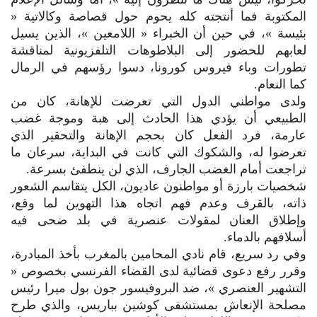
المكتوبة فما أنتجته كله يحوم حول قصاصة وكالاتية «
بئيسة »، في حين أن الخبراء « اللامعين »، الذين يسيل
لعابهم للحضور إلى البلاطوهات التلفزيونية لمناقشة
تطورات وباء فيروس كورونا، دسوا رؤسهم في الرمال
كما النعام.
ولدى مواطني الدول التي تعرضت للإهانة، كان من
الطبيعي أن يؤدي هذا الحادث إلى هبة وموجة غضب
عارمة، فرد الفعل كان بحجم الإهانة والتحقير الذي
تعرضوا له، والشكوك التي كانت في البداية، سرعان ما
تراجعت أمام الغضب الجارف، الذي لن ينطفئ بسرعة.
شخصيات بارزة أو مواطنون عاديون، الكل يتقاسم الشعور
ذاته، بالقرف وعدم فهم اتجاه هذا التهوين لما وقع،
وإطلاق العنان لمقولات عنصرية في بلد ضحى فيه
أسلافهم بالدماء.
وفي رد سريع، قام نادي المحامين بالمغرب بأخذ المبادرة،
وقرر رفع دعوى قضائية لدى القضاء الفرنسي بخصوص «
التشهير العنصري »، ضد البروفيسور جون بول ميرا رئيس
مصلحة الإنعاش بمستشفى كوشين بباريس، والذي طرح