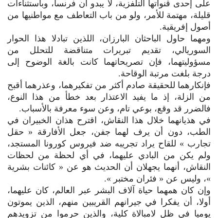
على إحدى قنواتها التلفزية، لا يبدو أن فرنسا، وباستثناءات
قليلة، مهتمة للأمر، ولو من باب التعاطف مع مواطنيها من
أصول إفريقية.
ومهما حاول الباحثان البارزان، اللذين تبادلا هذا الحوار
السوريالي، تقديم تبريرات متناقضة للتحلل من
مسؤوليتهما، فإن تصريحاتهما كانت بالغة الوضوح إلى
درجة بلغت مرتبة الوقاحة.
فإنكارهما للحقيقة صادم أكثر من تفكيرهما، وعذرهما أقبح
من الزلة، إذ ما يفيد الاعتذار بعد خطأ من هذا النوع،
فالضرر قد وقع، بوعي تام، وعن سوء معرفة بالأسباب.
في هذيانهما خلال هذا النقاش، اقترح هذان الخبيران في
الطب، دون أن يرف لهما جفن، جعل الأفارقة « حقل
تجارب » للقاح يراد تجريبه ضد فيروس كورونا المستجد،
ولم يكن من البادي عليهما، في أي لحظة من لحظات
النقاش، أنهما يجهلان أن الحديث هو عن « كائنات بشرية
»، وليس عن « فئران مختبر ».
وإن كان همهما حياة آلاف البشر عبر العالم، كان عليهما،
أولا، أن يفكرا في جيرانهم القريبين منهم، الذين يموتون
يوميا في ظل لامبالاة كلية، والذين حرموا من تزويدهم