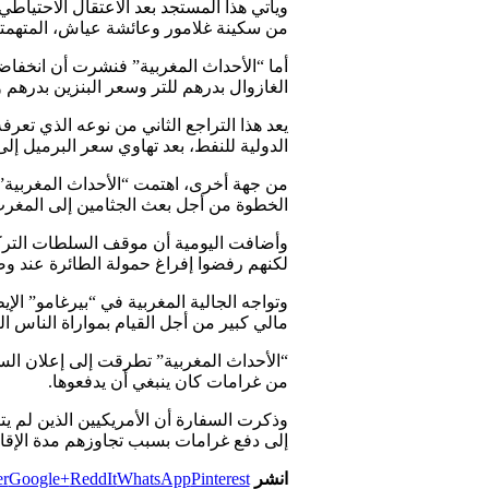
ويأتي هذا المستجد بعد الاعتقال الاحتياط
من سكينة غلامور وعائشة عياش، المتهمتي
أما “الأحداث المغربية” فنشرت أن انخفاض
الغازوال بدرهم للتر وسعر البنزين بدرهم
يعد هذا التراجع الثاني من نوعه الذي تعر
الدولية للنفط، بعد تهاوي سعر البرميل إلى ما دون 
من جهة أخرى، اهتمت “الأحداث المغربية” 
الخطوة من أجل بعث الجثامين إلى المغر
وأضافت اليومية أن موقف السلطات التركي
لكنهم رفضوا إفراغ حمولة الطائرة عند وصول
وتواجه الجالية المغربية في “بيرغامو” ا
مالي كبير من أجل القيام بمواراة الناس ال
“الأحداث المغربية” تطرقت إلى إعلان الس
من غرامات كان ينبغي أن يدفعوها.
إلى دفع غرامات بسبب تجاوزهم مدة الإقامة
انشر
Pinterest
WhatsApp
ReddIt
Google+
er