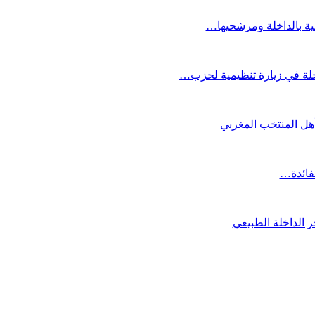
عية بالداخلة ومرشحيها…
لة في زيارة تنظيمية لحزب…
تأهل المنتخب المغربي
لفائدة…
 الداخلة الطبيعي