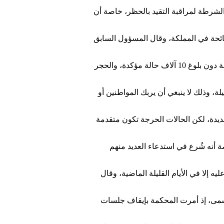
لشرطة لمراقبة التقيد بالحظر، خاصة أن
 الثالثة من انتشار “كوفيد-19″، أي الانتشار الواسع للجائحة في المملكة، وقال المسؤول السابق
وأضاف المسؤول السابق في وزارة الصحة، أنه يستبعد بلوغ المرحلة الثالثة، إذ من الممكن الوصول إلى ألف إصابة دون بلوغ 10 آلاف حالة مؤكدة، والحجر
بة 6% من المصابين بـ”كورونا” تبقى قليلة، وذلك لا ينبغي أن يربك المواطنين أو
ديدة، لكن الحالات الحرجة تكون متقدمة
أنه شُرع في استدعاء العديد منهم
ن أعراض المرض لم تبرز عليه إلا في الأيام القليلة الماضية، وقال
 مسمى، إذ أمرت المحكمة بإيقاف جلسات