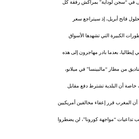
لتبقى في “سجن لوداية” بمراكش رفقة كل
لول فاتح أبريل، إذ سيتراجع سعر
ورات الكبيرة التي تشهدها الأسواق
إيطاليا، بعدما بادر مهاجرون إلى هذه
ديق من مطار “مالبينسا” في ميلانو،
، خاصة أن البلدية تشترط دفع مقابل
 أن المغرب قرر إعفاء مخالفين أمريكيين
رب في غضون 90 يوما من التواجد بالمملكة، بسبب تداعيات “مواجهة كورونا”، لن يضطروا