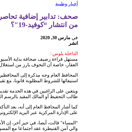
أخبار وطنية
صحف: تدابير إضافية تحاصر م
من انتشار “كوفيد-19″؟
في
مارس 30, 2020
انشر
الداخلة بلوس :
مستهل قراءة رصيف صحافة بداية الأسبوع م
العقار، خاصة أن التخوف بارز من استغلال
المحافظ العام وجه مذكرة إلى المحافظي
استيفائها للشروط المطلوبة قانونا، مع ت
ويتعين على الراغبين في هذه الخدمة تقدي
طالب التحفيظ أو المالك المقيد بالرسم الع
كما أشار المحافظ العام إلى أنه، بعد الت
على الإدارة المركزية عبر البريد الإلكترو
“المساء” قالت، أيضا، في حيز آخر، إن ا
والي أمن القنيطرة عقد اجتماعا مع المس