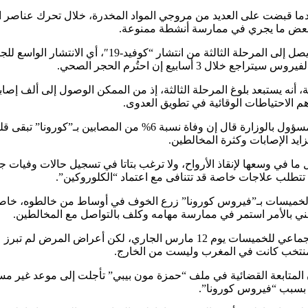
عدما قبضت على العديد من مروجي المواد المخدرة، خلال تحرك عناصر ا
 البعض ما يجري في ممارسة أنشطة ممنوعة.
أما “أخبار اليوم”، فأوردت أن المغرب لن يصل إلى المرحلة
ال 3 أسابيع إن احتُرم الحجر الصحي.
 الاحتياطات الوقائية في تطويق العدوى.
في حيز آخر، نقل المنبر نفسه تصريحات مسؤول بالوزارة قال إن وفاة نس
ايد الإصابات وكثرة المخالطين.
ما في وسعها لإنقاذ الأرواح، ولا ترغب بتاتا في تسجيل حالات وفيات ج
تتطلب علاجات خاصة قد تتنافى مع اعتماد “الكلوروكين”.
ة الخميسات بـ”فيروس كورونا” زرع الخوف في أوساط من خالطوه، خاصة 
لمعني بالأمر استمر في ممارسة مهامه وكلف بالتواصل مع المخالطين.
وكان آخر اجتماع ترأسه رئيس المجلس الجماعي للخميسات يوم 12 مارس الجاري، لك
نتخب كانت في المغرب وليست من الخارج.
 إن المتابعة القضائية في ملف “حمزة مون بيبي” تأجلت إلى موعد غير
د بسبب “فيروس كورونا”.