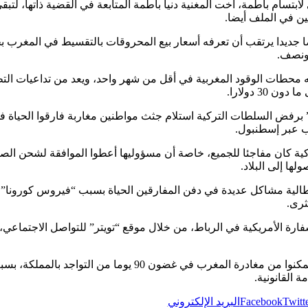
ي لابتسام باطمة، أخت المغنية دنيا باطمة المتابعة في القضية ذاتها، 
ن في الملف أيضا.
ا جديدا يرتقب أن تعرفه أسعار بيع المحروقات بالتقسيط في المغرب بح
 ونصف.
فه محطات الوقود المغربية في أقل من شهر واحد، ويعد من تداعيات التط
30 دولارا.
برفض السلطات التركية استلام جثث مواطنين مغاربة فارقوا الحياة في 
ب عبر إسطنبول.
ة كان مفاجئا للجميع، خاصة أن مسؤوليها أعطوا الموافقة لشحن الصنا
ها إلى البلاد.
لإيطالية مشاكل عديدة في دفن المفارقين الحياة بسبب “فيروس كورونا”
ثرى.
فارة الأمريكية في الرباط، من خلال موقع “تويتر” للتواصل الاجتماعي،
وذكرت السفارة أن الأمريكيين الذين لم يتمكنوا من مغادرة المغ
 القانونية.
Twitt
Facebook
البريد الإلكتروني