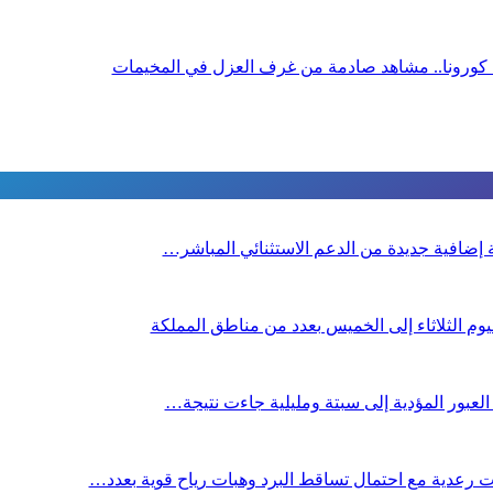
مة كورونا.. مشاهد صادمة من غرف العزل في المخيمات
صة إضافية جديدة من الدعم الاستثنائي المباشر…
م الثلاثاء إلى الخميس بعدد من مناطق المملكة
 العبور المؤدية إلى سبتة ومليلية جاءت نتيجة…
 رعدية مع احتمال تساقط البرد وهبات رياح قوية بعدد…