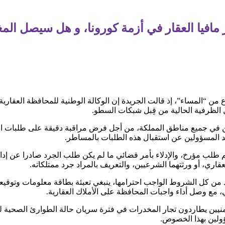
افيا العقار في أزمة كورونا، و هل سيصل المغر
ن “المساء”، إذ قالت الجريدة إن الوكالة الوطنية للمحافظة العقارية
 الظرفية الحالية من قِبل شبكات السطو.
ن في جميع مناطق المملكة، من أجل فرض مراقبة دقيقة على طلبات ال
قيد المسؤولين عن استقبال هذه الطلبات بالمساطر.
م طلب مؤرخ، والإدلاء بأمر قضائي ما لم يكن طلب الجرد صادرا عن إد
قاري، أو ورثتهما الشرعيين، والتعريف بالمراد جرد ممتلكاته.
أكد من كل الشروط الواجب احترامها، ينبغي تعبئة بطاقة معلومات وتوقيع
ني، مع وصل أداء واجبات المحافظة على الأملاك العقارية.
لأمنيين يطاردون تجار المخدرات في فترة سريان حالة الطوارئ الصحية
ؤولين بهذا الخصوص.