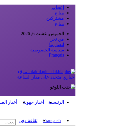
إعجاب
متابع
مشتركين
متابع
الخميس, غشت 6, 2026
من نحن
اتصل بنا
سياسة الخصوصية
Français
dakhlaplus - موقع
اخباري متجدد على مدار الساعة
الرئيسية
أخبار جهوية
أخبار الص
fr
Français
ثقافة وفن