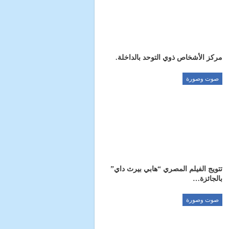
مركز الأشخاص ذوي التوحد بالداخلة.
صوت وصورة
تتويج الفيلم المصري “هابي بيرث داي”
بالجائزة…
صوت وصورة