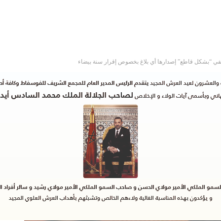
 تنفي “بشكل قاطع” إصدارها أي بلاغ بخصوص إقرار سنة بيضاء