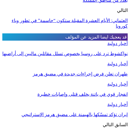
بعدد من مناطق المملكة
التالي
العثماني: الأيام العشرة المقبلة ستكون “حاسمة” في تطور وباء
كورونا
قد يعجبك ايضا
المزيد عن المؤلف
أخبار دولية
نواكشوط ترد على روسيا بخصوص تسلل مقاتلين ماليين إلى أراضيها
أخبار دولية
طهران تعلن فرض إجراءات جديدة في مضيق هرمز
أخبار دولية
انفجار قوي في باتنة يخلف قتلى وإصابات خطيرة
أخبار دولية
إيران تؤكد تمسّكها بالهيمنة على مضيق هرمز الإستراتيجي
السابق
التالي