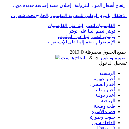
ارتفاع أسعار المواد البترولية.. إطلاق حصة إضافية جديدة من…
الاحتفال باليوم الوطني للمغاربة المقيمين بالخارج تحت شعار…
الفايسبوك
انضم إلينا على الفايسبوك
تويتر
انضم إلينا على تويتر
يوتيوب
انضم إلينا على اليوتيوب
الإنستغرام
انضم إلينا على الإنستغرام
جميع الحقوق محفوظة © 2019
تصميم وتطوير
شركة
النجاح هوست
تسجيل الدخول
الرئيسية
أخبار جهوية
أخبار الصحراء
أخبار وطنية
أخبار دولية
الرياضة
طب وصحة
فضاء الأسرة
صوت وصورة
الداخلة سبور
Français
fr