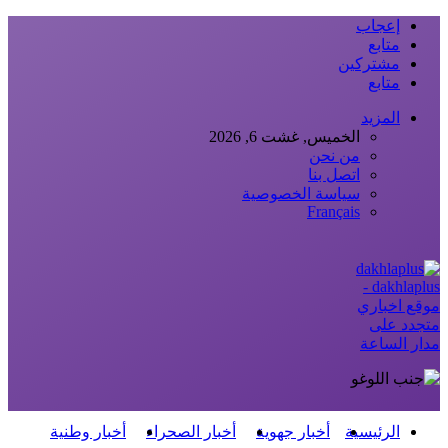
إعجاب
متابع
مشتركين
متابع
المزيد
الخميس, غشت 6, 2026
من نحن
اتصل بنا
سياسة الخصوصية
Français
dakhlaplus -
موقع اخباري
متجدد على
مدار الساعة
الرئيسية
أخبار جهوية
أخبار الصحراء
أخبار وطنية