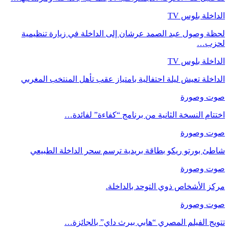
الداخلة بلوس TV
لحظة وصول عبد الصمد عرشان إلى الداخلة في زيارة تنظيمية
لحزب…
الداخلة بلوس TV
الداخلة تعيش ليلة احتفالية بامتياز عقب تأهل المنتخب المغربي
صوت وصورة
اختتام النسخة الثانية من برنامج “كفاءة” لفائدة…
صوت وصورة
شاطئ بورتو ريكو بطاقة بريدية ترسم سحر الداخلة الطبيعي
صوت وصورة
مركز الأشخاص ذوي التوحد بالداخلة.
صوت وصورة
تتويج الفيلم المصري “هابي بيرث داي” بالجائزة…