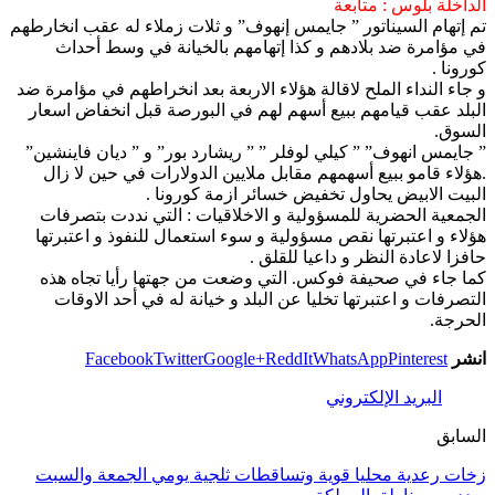
الداخلة بلوس : متابعة
تم إتهام السيناتور ” جايمس إنهوف” و ثلات زملاء له عقب انخارطهم
في مؤامرة ضد بلادهم و كذا إتهامهم بالخيانة في وسط أحداث
كورونا .
و جاء النداء الملح لاقالة هؤلاء الاربعة بعد انخراطهم في مؤامرة ضد
البلد عقب قيامهم ببيع أسهم لهم في البورصة قبل انخفاض اسعار
السوق.
” جايمس انهوف” ” كيلي لوفلر ” ” ريشارد بور” و ” ديان فاينشين”
.هؤلاء قامو ببيع أسهمهم مقابل ملايين الدولارات في حين لا زال
البيت الابيض يحاول تخفيض خسائر ازمة كورونا .
الجمعية الحضرية للمسؤولية و الاخلاقيات : التي نددت بتصرفات
هؤلاء و اعتبرتها نقص مسؤولية و سوء استعمال للنفوذ و اعتبرتها
حافزا لاعادة النظر و داعيا للقلق .
كما جاء في صحيفة فوكس. التي وضعت من جهتها رأيا تجاه هذه
التصرفات و اعتبرتها تخليا عن البلد و خيانة له في أحد الاوقات
الحرجة.
انشر
Pinterest
WhatsApp
ReddIt
Google+
Twitter
Facebook
البريد الإلكتروني
السابق
زخات رعدية محليا قوية وتساقطات ثلجية يومي الجمعة والسبت