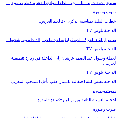
سيدي أحمد حرمة الله : جهة الداخلة-وادي الذهب، قطب تنموي…
صوت وصورة
خطاب الملك بمناسبة الذكرى 27 لعيد العرش.
الداخلة بلوس TV
تفاصيل لقاء الحركة الديمقراطية الاجتماعية بالداخلة ومرشحيها…
الداخلة بلوس TV
لحظة وصول عبد الصمد عرشان إلى الداخلة في زيارة تنظيمية
لحزب…
الداخلة بلوس TV
الداخلة تعيش ليلة احتفالية بامتياز عقب تأهل المنتخب المغربي
صوت وصورة
اختتام النسخة الثانية من برنامج “كفاءة” لفائدة…
صوت وصورة