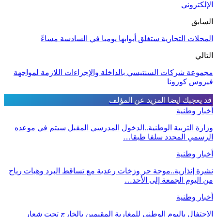
الإلكتروني
السابق
المحلات التجارية ستغلق أبوابها يوميا في السادسة مساءََ
التالي
مجموعة شركات السنتيسي بالداخلة والإجراءات اللازمة لمواجهة
فيروس كورونا
قد يعجبك ايضا
المزيد عن المؤلف
أخبار وطنية
وزارة التربية الوطنية..الدخول المدرسي المقبل سیتم في موعده
الرسمي المحدد سلفا طبقا…
أخبار وطنية
نشرة إنذارية..موجة حر وزخات رعدية مع تساقط البرد وهبات رياح
من اليوم الجمعة إلى الأحد…
أخبار وطنية
الاحتفال باليوم الوطني للمغاربة المقيمين بالخارج تحت شعار