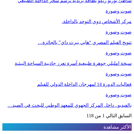
شاطئ بورتو ريكو بطاقة بريدية ترسم سحر الداخلة الطبيعي
صوت وصورة
مركز الأشخاص ذوي التوحد بالداخلة.
صوت وصورة
تتويج الفيلم المصري “هابي بيرث داي” بالجائزة…
صوت وصورة
سبخة إمليلي جوهرة طبيعية آسرة تعزز جاذبية السياحة البيئية
صوت وصورة
فعاليات الدورة 14 لمهرجان الداخلة الدولي للفيلم
صوت وصورة
بالفيديو.. داخل المركز الجهوي للمعهد الوطني للبحث في الصيد…
السابق
التالي
1 من 118
الأكثر مشاهدة