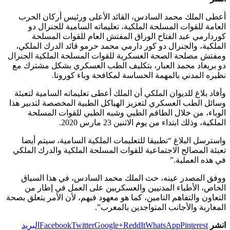
أعطى الملك محمد السادس، القائد الأعلى ورئيس أركان الحرب
العامة للقوات المسلحة الملكية، تعليماته السامية للجنرال دو
كوردارمي عبد الفتاح الوراق المفتش العام للقوات المسلحة
الملكية، والجنرال دو كور دارمي محمد حرمو قائد الدرك الملكي،
ومفتش مصلحة الصحة العسكرية للقوات المسلحة الملكية الجنرال
دو بريغاد محمد العبار، بتكليف الطب العسكري بشكل مشترك مع
نظيره المدني بالمهمة الحساسة لمكافحة وباء كورونا.
وأفاد بلاغ للديوان الملكي أن الملك أعطى تعليماته السامية لتعبئة
وسائل الطب العسكري لتعزيز الهياكل الطبية المخصصة لتدبير هذا
الوباء، من خلال الطاقم الطبي وشبه الطبي للقوات المسلحة
الملكية، وذلك ابتداء من يوم الاثنين 23 مارس 2020.
واسترسل البلاغ “تطبيقا للتعليمات الملكية السامية، سيتم أيضا
تعبئة المصالح الاجتماعية للقوات المسلحة الملكية والدرك الملكي
في هذه العملية.”
ووفق المصدر عينه، حث الملك محمد السادس، في هذا السياق
الخاص، الأطباء المدنيين والعسكريين على العمل في إطار من
التعاون والتفاهم التامين، كما هو معهود فيهم، لأن الأمر يتعلق بصحة
المغاربة والأجانب المتواجدين بالمغرب”.
انشر
Pinterest
WhatsApp
ReddIt
Google+
Twitter
Facebook
البريد