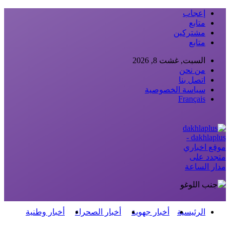
إعجاب
متابع
مشتركين
متابع
السبت, غشت 8, 2026
من نحن
اتصل بنا
سياسة الخصوصية
Français
dakhlaplus -
موقع اخباري
متجدد على
مدار الساعة
الرئيسية
أخبار جهوية
أخبار الصحراء
أخبار وطنية