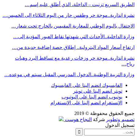
الطريق السريع تزنيت – الداخلة، الذي أطلق عليه إسم…
نشرة إنذارية..موجة حر وطقس حار من اليوم الثلاثاء إلى الخميس…
الاحتفال باليوم الوطني للمغاربة المقيمين بالخارج تحت شعار…
وزارة الداخلية..الأحداث التي شهدتها نقاط العبور المؤدية إلى…
ارتفاع أسعار المواد البترولية.. إطلاق حصة إضافية جديدة من…
نشرة إنذارية..موجة حر وزخات رعدية مع تساقط البرد وهبات
رياح…
وزارة التربية الوطنية..الدخول المدرسي المقبل سیتم في موعده…
الفايسبوك
انضم إلينا على الفايسبوك
تويتر
انضم إلينا على تويتر
يوتيوب
انضم إلينا على اليوتيوب
الإنستغرام
انضم إلينا على الإنستغرام
جميع الحقوق محفوظة © 2019
تصميم وتطوير
شركة
النجاح هوست
تسجيل الدخول