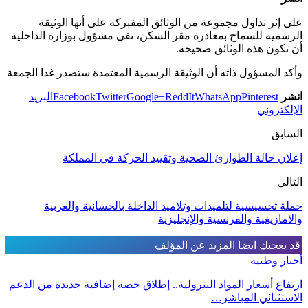
على إثر تداول مجموعة من الوثائق المفبركة على أنها الوثيقة
الرسمية للسماح بمغادرة مقر السكن، نفى مسؤول بوزارة الداخلية
أن تكون هذه الوثائق صحيحة.
وأكد المسؤول ذاته أن الوثيقة الرسمية المعتمدة ستصدر غدا الجمعة
انشر
Pinterest
WhatsApp
ReddIt
Google+
Twitter
Facebook
البريد
الإلكتروني
السابق
إعلان حالة الطوارئ الصحية وتقييد الحركة في المملكة
التالي
حملة تحسيسية لتلميدات وتلاميد الداخلة بالحسانية والعربية
والامازيغية والفرنسية والإنجليزية
قد يعجبك ايضا
المزيد عن المؤلف
أخبار وطنية
ارتفاع أسعار المواد البترولية.. إطلاق حصة إضافية جديدة من الدعم
الاستثنائي المباشر…