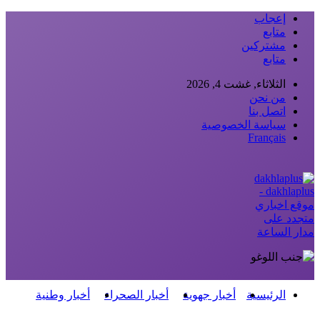
إعجاب
متابع
مشتركين
متابع
الثلاثاء, غشت 4, 2026
من نحن
اتصل بنا
سياسة الخصوصية
Français
dakhlaplus -
موقع اخباري
متجدد على
مدار الساعة
الرئيسية
أخبار جهوية
أخبار الصحراء
أخبار وطنية