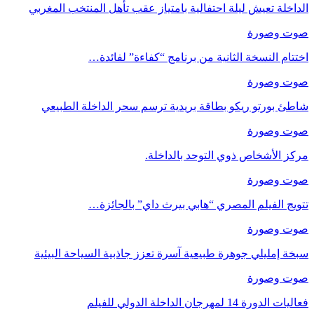
الداخلة تعيش ليلة احتفالية بامتياز عقب تأهل المنتخب المغربي
صوت وصورة
اختتام النسخة الثانية من برنامج “كفاءة” لفائدة…
صوت وصورة
شاطئ بورتو ريكو بطاقة بريدية ترسم سحر الداخلة الطبيعي
صوت وصورة
مركز الأشخاص ذوي التوحد بالداخلة.
صوت وصورة
تتويج الفيلم المصري “هابي بيرث داي” بالجائزة…
صوت وصورة
سبخة إمليلي جوهرة طبيعية آسرة تعزز جاذبية السياحة البيئية
صوت وصورة
فعاليات الدورة 14 لمهرجان الداخلة الدولي للفيلم