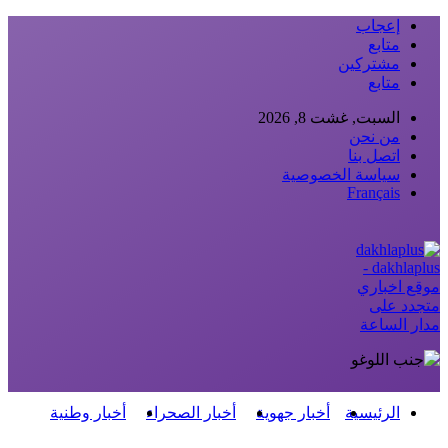
إعجاب
متابع
مشتركين
متابع
السبت, غشت 8, 2026
من نحن
اتصل بنا
سياسة الخصوصية
Français
dakhlaplus -
موقع اخباري
متجدد على
مدار الساعة
الرئيسية
أخبار جهوية
أخبار الصحراء
أخبار وطنية