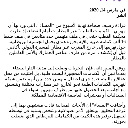
في
مارس 14, 2020
انشر
قراءة رصيف صحافة نهاية الأسبوع من “المساء”، التي ورد بها أن
مهربي “الكمامات الطبية” عبر المطارات أمام القضاء، إذ نظرت
محكمة القطب جنحي في ملف متهمين جدد متابعين في ملف ضبط
16 ألف كمامة طبية واقية بحوزة هندي يحمل الجنسية البريطانية،
حول تهريبها إلى خارج المغرب عبر مطار المسيرة الدولي بأكادير،
قبل أن يُكتشف أمره من طرف عناصر الجمارك والأمن العاملين
بالمطار.
ووفق المنبر ذاته، فإن التحريات وصلت إلى مدينة الدار البيضاء،
بعدما تبين أن الكمامات المحجوزة ليست طبية، بل اقتنيت من محل
عقاقير بالبيضاء، إذ جرى اعتقال متهمين جدد تبين أنهم ضمن شبكة
لتهريب الكمامات الطبية نحو الخارج عبر مطارات مختلفة وبتنسيق
مع أجانب، بعد الحصول عليها من طرف مهنيين، سواء في
الصيدليات أو بمختبرات العاصمة الاقتصادية للمملكة.
وأضافت “المساء” أن الأبحاث الميدانية قادت مشتبهين بهما إلى
غرفة التحقيق، ويتعلق الأمر بصيدلانية وشخص يشتبه في توسطه
لتسهيل توفير هذه الكمية من الكمامات للبريطاني الذي ضبطت
بحوزته.