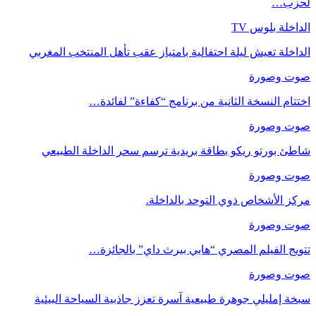
لحزب…
الداخلة بلوس TV
الداخلة تعيش ليلة احتفالية بامتياز عقب تأهل المنتخب المغربي
صوت وصورة
اختتام النسخة الثانية من برنامج “كفاءة” لفائدة…
صوت وصورة
شاطئ بورتو ريكو بطاقة بريدية ترسم سحر الداخلة الطبيعي
صوت وصورة
مركز الأشخاص ذوي التوحد بالداخلة.
صوت وصورة
تتويج الفيلم المصري “هابي بيرث داي” بالجائزة…
صوت وصورة
سبخة إمليلي جوهرة طبيعية آسرة تعزز جاذبية السياحة البيئية