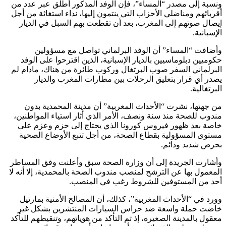
ونسبة إلى مصدر “المساء”، فإن الوفد المذكور أطلق عبر عدد من
أقربائهم ومناضلي الأحزاب التي ينتمون إليها، نداء استغاثة من أجل
إيصال صوتهم إلى المغرب، بعد أن تقطعت بهم السبل في الديار
الإسبانية.
وأضافت “المساء” أن الوفد البرلماني تواصل مع مسؤولين
حكوميين دبلوماسيين بالديار الإسبانية، الذين اقترحوا على الوفد
البرلماني السفر صوب البرتغال وركوب طائرة من هناك، مادام لم
يصدر أي قرار بتعليق الرحلات بين مطارات المغرب والديار
البرتغالية.
من جهتها، نشرت “الأحداث المغربية” أن مدينة المحمدية بدون
مندوب للصحة منذ سنة ونصف، الأمر الذي أثار استياء المواطنين،
خاصة بعد ظهور فيروس كورونا الذي يحتاج إلى حزم وعزم على
مستوى المسؤولية بقطاع الصحة، من أجل تتبع الأوضاع الصحية
بحرص شديد ودائم.
وأشارت الجريدة إلى أن وزارة الصحة سبق وأعلنت وفق المساطر
المعمول بها عن الترشح لمنصب مندوب الصحة بالمحمدية، إلا أنه لا
أحد من المستوفين للشروط رغب في المنصب.
وورد في “الأحداث المغربية”، كذلك، أن المصالح الأمنية بمارتيل
خاضت حملة واسعة ضد حراس السيارات المنتشرين بشكل غير
معقول بالمدينة الصغيرة، إذ تم التأكد من هوياتهم، وتنقيطهم للتأكد