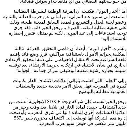
من خلو سجلهم القضائي من أي متابعات أو سوابق قضائية.
أما “أخبار اليوم”، فكتبت أن الفرقة الوطنية للشرطة القضائية
استمعت إلى سمير عبد المولى، البرلماني عن حزب العدالة والتنمية
وعضو لجنة العدل والتشريع والعمدة السابق لمدينة طنجة، وذلك
على خلفية شكاية لمكتب الصرف. ووفق الخبر ذاته، فقد جرى
توجيه استدعاءات إلى عبد المولى، لكنه لم يمتثل، فتقرر إحضاره
للاستماع إليه.
ونشرت “أخبار اليوم”، أيضا، أن قاضي التحقيق بالغرفة الثالثة
المكلفة بجرائم الأموال باستئنافية مراكش، قرر وضع قائد بإقليم
قلعة السراغنة تحت الاعتقال الاحتياطي على ذمة التحقيق الإعدادي
الجاري في شأن الاشتباه في ارتكابه لجريمة الارتشاء، بعد توقيفه
متلبسا بحيازة رشوة بمكتبه الوظيفي بمركز جماعة “الجوالة”.
وإلى “العلم” التي اهتمت بتوالي إعلانات اكتشاف الغاز بكميات
كبيرة في المغرب، فهل يتعلق الأمر بخديعة جديدة والسلطات
العمومية مطالبة بالتوضيح.
ووفق الخبر نفسه، فإن شركة SDX Energy الإنجليزية أعلنت من
جديد اكتشافات جديدة لمادة الغاز في بلادنا، بعد وقت وجيز من
إعلانها اكتشافات أخرى للمادة ذاتها في شرق المغرب، وأوضحت
إدارة هذه الشركة أنها توصلت إلى اكتشاف مخزون يقدر بـ567
مليون متر مكعب في حوض سبو بغرب المغرب.