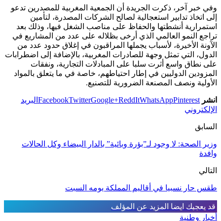
وفي خبر آخر، ذكرت الجريدة أن الجمعية المغربية للمصدرين تدعو
إلى اتخاذ تدابير استعجالية لصالح الشركات المصدرة، لتأمين
استمرارية أنشطتها والحفاظ على مناصب الشغل فيها، وذلك بعد
تراجع النمو العالمي الذي أرخى بظلاله على عدد من المشاريع في
الآونة الأخيرة، لأسباب يجملها المراقبون في إغلاق حدود عدد من
الدول، التي تمثل وجهة للصادرات المغربية، بالإضافة إلى اضطرابات
على نطاق واسع أثرت سلبا على المبادلات التجارية، ونفقات
المزودين الدوليين في إطار احتياطهم، خاصة في ما يتعلق بالمواد
الأولية ونصف المصنعة الضرورية للتصنيع.
انشر
Pinterest
WhatsApp
ReddIt
Google+
Twitter
Facebook
البريد
الإلكتروني
السابق
وزير الصحة: لا وجود لـ”بؤرة وبائية” بالدار البيضاء وكل الحالات
وافدة
التالي
طقس حار نسبيا في أقاليم المملكة يومه السبت
قد يعجبك ايضا
المزيد عن المؤلف
أخبار وطنية