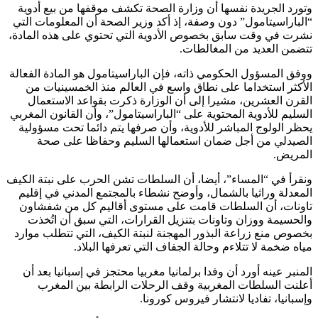
وتورد الجريدة نفسها أن وزارة الصحة تكشف موقفها من بيع أدوية
“الباراسيتامول” دون وصفة، إذ أكد وزير الصحة أن المعلومات التي
نشرت في وقت سابق بخصوص الأدوية التي تحتوي على هذه المادة،
تتضمن العديد من المغالطات.
ووفق المسؤول الحكومي ذاته، فإن الباراسيتامول هو المادة الفعالة
الأكثر استخداما على نطاق واسع في العالم منذ الخمسينيات من
القرن العشرين، مشيرا إلى أن الوزارة ذكرت بقواعد الاستعمال
السليم للأدوية المحتوية على “الباراسيتامول”، وأن القانون المغربي
يحظر الولوج المباشر للأدوية، وأن صرفها يتم دائما تحت مسؤولية
الصيدلي من أجل ضمان استعمالها السليم وحفاظا على صحة
المريض.
ونقرأ في “المساء”، أيضا، أن السلطات تشن الحرب على نبتة الكيف
المعدلة وراثيا بالشمال، وأوضح نشطاء بالمجتمع المدني في إقليم
تاونات، أن السلطات قامت على مستوى أقاليم كل من شفشاون
والحسيمة ووزان وتاونات بتنزيل القرارات، التي سبق أن اتُخذت
بخصوص منع زراعة البذور المهجنة لنبتة الكيف، التي تتطلب موارد
مياه ضخمة لا تتلاءم وحالة الجفاف التي تعرفها البلاد.
المنبر عينه أورد أن وفدا برلمانيا مغربيا محتجز في إسبانيا بعد أن
أعلنت السلطات المغربية وقف الرحلات الرابطة بين المغرب
وإسبانيا، تفاديا لانتشار فيروس كورونا.