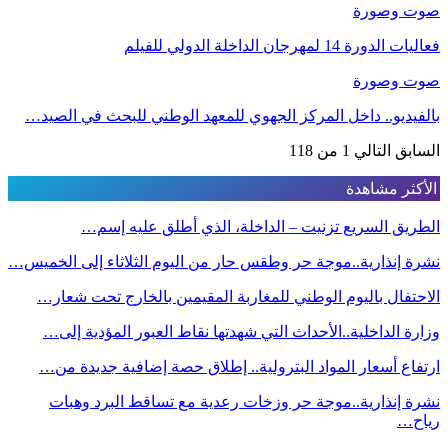
صوت وصورة
فعاليات الدورة 14 لمهرجان الداخلة الدولي للفيلم
صوت وصورة
بالفيديو.. داخل المركز الجهوي للمعهد الوطني للبحث في الصيد…
السابق
التالي
1 من 118
الأكثر مشاهدة
الطريق السريع تزنيت – الداخلة، الذي أطلق عليه إسم…
نشرة إنذارية..موجة حر وطقس حار من اليوم الثلاثاء إلى الخميس…
الاحتفال باليوم الوطني للمغاربة المقيمين بالخارج تحت شعار…
وزارة الداخلية..الأحداث التي شهدتها نقاط العبور المؤدية إلى…
ارتفاع أسعار المواد البترولية.. إطلاق حصة إضافية جديدة من…
نشرة إنذارية..موجة حر وزخات رعدية مع تساقط البرد وهبات
رياح…