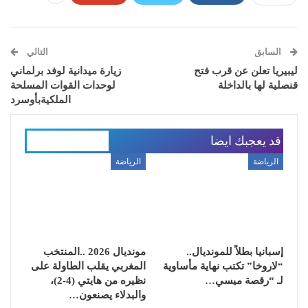
السابق
التالي
ليبيريا تعلن عن قرب فتح
زيارة ميدانية لوفد برلماني
قنصلية لها بالداخلة
لوحدات القوات المسلحة
الملكيةبأوسرد
قد يعجبك ايضا
المزيد عن المؤلف
الرياضة
الرياضة
إسبانيا بطلاً للمونديال..
مونديال 2026 ..المنتخب
“لاروخا” تكتب نهاية مأساوية
المغربي يقلب الطاولة على
لـ “رقصة ميسي…
نظيره من هايتي (4-2)،
والبدلاء يصنعون…