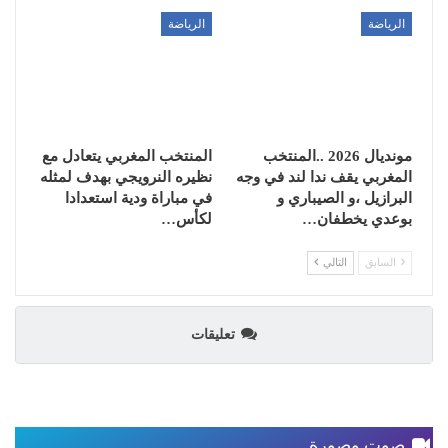
الرياضة
الرياضة
مونديال 2026 ..المنتخب
المنتخب المغربي يتعادل مع
المغربي يقف ندا لند في وجه
نظيره النرويجي بهدف لمثله
البرازيل ،و الصيباري و
في مباراة ودية استعدادا
بوعدي يخطفان…
لكأس…
السابق
التالي
تعليقات
صوت وصورة