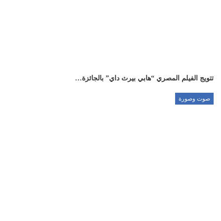
تتويج الفيلم المصري “هابي بيرث داي” بالجائزة…
صوت وصورة