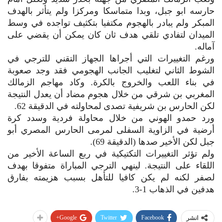
حارسه ابو جبل، وبدا متماسكا ومركزا ولم يتأثر بالهدف
المبكر ولم يبادر بالهجوم مكتفيا بتكثيف تواجده في وسط
الميدان لتفادي تلقي هدف ثان كان يمكن أن يقضي على
آماله.
ورغم التغييرات التي أجراها الجهاز التقني للترجي في
الشوط الثاني لتغليب الجانب الهجومي فقد وجد صعوبة
في بناء اللعب والخروج بالكرة. وكاد مهاجم الزمالك
المغربي بن شرقي من خلال هجوم مضاد أن يعدل النتيجة
لكن الحارس بن شريفية تصدى لمحاولته في الدقيقة 62.
ورد حمدو الهوني من خلال محاولة فردية وسدد كرة
أرضية في الزاوية السفلى لمرمى الحارس المصري أبو
جبل لكن الأخير صدها (الدقيقة 69).
ولم تؤثر التغييرات التكتيكية في ربع الساعة الأخير من
اللقاء على النتيجة. لينهي الترجي المباراة متفوقا بهدف
لصفر لكنه لم يكن كافيا للتأهل بسبب هزيمته بفارق
هدفين في الذهاب 1-3.
Google+
Twitter
Facebook
انشر