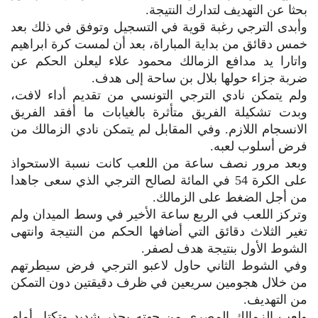
بحثا عن التهديف لتدارك النتيجة.
وأبدى الترجي رغبة قوية في التسجيل وتوفق في ذلك بعد
خمس دقائق من بداية المباراة، بعد أن لمست كرة ابراهيم
واتارا يد مدافع الزمالك محمود علاء ليعلن الحكم عن
ضربة جزاء حولها بلال بن ساحة إلى هدف.
ولم يتمكن نادي الترجي التونسي من تقديم أداء لافت،
وبدت تشكيلة الفريق متأثرة بالغيابات ما أفقد الفريق
الانسجام اللازم. وفي المقابل لم يتمكن نادي الزمالك من
فرض أسلوب لعبه.
وبعد مرور نصف ساعة من اللعب كانت نسبة الاستحواذ
على الكرة 54 في المائة لصالح الترجي الذي سعى جاهدا
من أجل الضغط على الزمالك.
وتركز اللعب في الربع ساعة الأخير في وسط الميدان ولم
تغير الثلاث دقائق التي أضافها الحكم من النتيجة وانتهى
الشوط الأول بنتيجة هدف لصفر.
وفي الشوط الثاني حاول لاعبو الترجي فرض سيطرتهم
من خلال هجومين سريعين في ظرف دقيقتين دون التمكن
من التهديف.
ولعب الزمالك المصري من جهته بحذر شديد وتكتل أمام