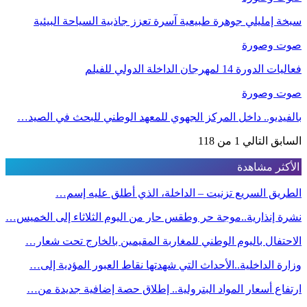
سبخة إمليلي جوهرة طبيعية آسرة تعزز جاذبية السياحة البيئية
صوت وصورة
فعاليات الدورة 14 لمهرجان الداخلة الدولي للفيلم
صوت وصورة
بالفيديو.. داخل المركز الجهوي للمعهد الوطني للبحث في الصيد…
السابق
التالي
1 من 118
الأكثر مشاهدة
الطريق السريع تزنيت – الداخلة، الذي أطلق عليه إسم…
نشرة إنذارية..موجة حر وطقس حار من اليوم الثلاثاء إلى الخميس…
الاحتفال باليوم الوطني للمغاربة المقيمين بالخارج تحت شعار…
وزارة الداخلية..الأحداث التي شهدتها نقاط العبور المؤدية إلى…
ارتفاع أسعار المواد البترولية.. إطلاق حصة إضافية جديدة من…