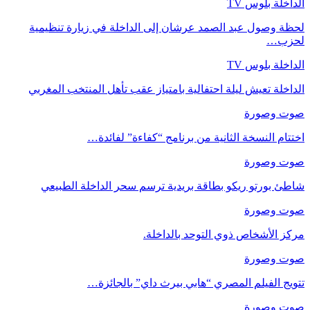
الداخلة بلوس TV
لحظة وصول عبد الصمد عرشان إلى الداخلة في زيارة تنظيمية
لحزب…
الداخلة بلوس TV
الداخلة تعيش ليلة احتفالية بامتياز عقب تأهل المنتخب المغربي
صوت وصورة
اختتام النسخة الثانية من برنامج “كفاءة” لفائدة…
صوت وصورة
شاطئ بورتو ريكو بطاقة بريدية ترسم سحر الداخلة الطبيعي
صوت وصورة
مركز الأشخاص ذوي التوحد بالداخلة.
صوت وصورة
تتويج الفيلم المصري “هابي بيرث داي” بالجائزة…
صوت وصورة