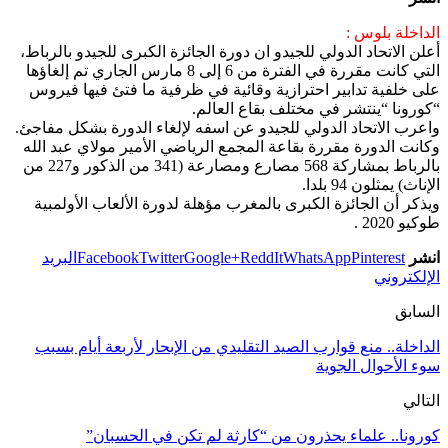
الداخلة بلوس :
أعلن الاتحاد الدولي للجيدو ان دورة الجائزة الكبرى للجيدو بالرباط،
التي كانت مقررة في الفترة من 6 إلى 8 مارس الجاري تم إلغاؤها
على خلفية تدابير احترازية وقائية في ظرفية ما فتئ فيها فيروس
“كورونا “ينتشر في مختلف بقاع العالم.
واعرب الاتحاد الدولي للجيدو عن اسفه لإلغاء الدورة بشكل مفاجئ.
وكانت الدورة مقررة بقاعة المجمع الرياضي الأمير مولاي عبد الله
بالرباط بمشاركة 568 مصارع ومصارعة (341 من الذكور و227 من
الإناث) يمثلون 94 بلدا.
ويذكر أن الجائزة الكبرى بالمغرب مؤهلة لدورة الألعاب الأولمبية
طوكيو 2020 .
انشر
Pinterest
WhatsApp
ReddIt
Google+
Twitter
Facebook
البريد
الإلكتروني
السابق
الداخلة.. منع قوارب الصيد التقليدي من الإبحار لأربعة أيام بسبب
سوء الأحوال الجوية
التالي
كورونا.. علماء يحذرون من “كارثة لم تكن في الحسبان”