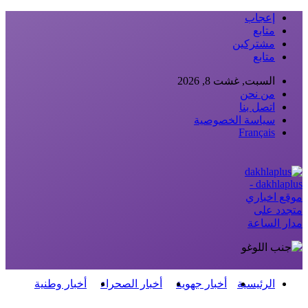
إعجاب
متابع
مشتركين
متابع
السبت, غشت 8, 2026
من نحن
اتصل بنا
سياسة الخصوصية
Français
dakhlaplus -
موقع اخباري
متجدد على
مدار الساعة
الرئيسية
أخبار جهوية
أخبار الصحراء
أخبار وطنية