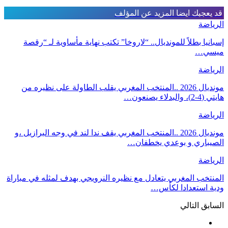
قد يعجبك ايضا
المزيد عن المؤلف
الرياضة
إسبانيا بطلاً للمونديال.. “لاروخا” تكتب نهاية مأساوية لـ “رقصة
ميسي…
الرياضة
مونديال 2026 ..المنتخب المغربي يقلب الطاولة على نظيره من
هايتي (4-2)، والبدلاء يصنعون…
الرياضة
مونديال 2026 ..المنتخب المغربي يقف ندا لند في وجه البرازيل ،و
الصيباري و بوعدي يخطفان…
الرياضة
المنتخب المغربي يتعادل مع نظيره النرويجي بهدف لمثله في مباراة
ودية استعدادا لكأس…
السابق
التالي