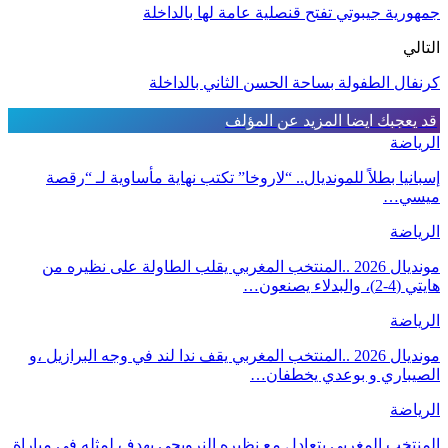
جمهورية جيبوتي تفتح قنصلية عامة لها بالداخلة
التالي
كرنفال الطفولة بساحة الحسن الثاني بالداخلة
قد يعجبك ايضا
المزيد عن المؤلف
الرياضة
إسبانيا بطلاً للمونديال.. “لاروخا” تكتب نهاية مأساوية لـ “رقصة
ميسي…
الرياضة
مونديال 2026 ..المنتخب المغربي يقلب الطاولة على نظيره من
هايتي (4-2)، والبدلاء يصنعون…
الرياضة
مونديال 2026 ..المنتخب المغربي يقف ندا لند في وجه البرازيل ،و
الصيباري و بوعدي يخطفان…
الرياضة
المنتخب المغربي يتعادل مع نظيره النرويجي بهدف لمثله في مباراة