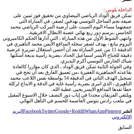
الداخلة بلوس :
تمكن فريق الوداد الرياضي البيضاوي من تحقيق فوز ثمين على
ضيفه نجم الساحل التونسي بهدفين لصفر، في المباراة التي
جمعتهما مساء اليوم السبت على أرضية المركب الرياضي محمد
الخامس ،برسم دور ربع نهائي عصبة الابطال الافريقية.
وانتهى الشوط الأول من هذه المباراة ، التي أدارها الحكم الكاميروني
اليزوم نيانغ ، بهدف لصفر سجله المدافع الأيمن محمد الناهيري في
الدقيقة 11 من عمر المباراة بعد أن أحسن استغلال تمريرة عرضية
دقيقة للجناح الأيسر اسماعيل الحداد ،بضربة رأسية بديعة أسكنها
شباك الحارس التونسي أكرم البديري.
وفي الجولة الثانية تمكن فريق الوداد ، الذي كان مؤازرا كالعادة
بقاعدته الجماهيرية الغفيرة ،من تعميق الفارق بعد أن نجح في
تسجيل الهدف الثاني في الدقيقة 54 بواسطة نفس اللاعب محمد
الناهيري ، الذي انبرى بضربة رأسية غاية في الدقة و الابداع لركلة
خطأ نفدها المدافع الايسر يحيى عطية الله.
ويلتقي الفريقان مجددا في إياب دور النصف خلال الاسبوغ المقبل
في ملعب رادس بتونس العاصمة للحسم في التأهل النهائي.
انشر
Pinterest
WhatsApp
ReddIt
Google+
Twitter
Facebook
البريد
الإلكتروني
السابق