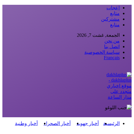
إعجاب
متابع
مشتركين
متابع
الجمعة, غشت 7, 2026
من نحن
اتصل بنا
سياسة الخصوصية
Français
dakhlaplus -
موقع اخباري
متجدد على
مدار الساعة
الرئيسية
أخبار جهوية
أخبار الصحراء
أخبار وطنية