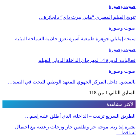
صوت وصورة
تتويج الفيلم المصري “هابي بيرث داي” بالجائزة…
صوت وصورة
سبخة إمليلي جوهرة طبيعية آسرة تعزز جاذبية السياحة البيئية
صوت وصورة
فعاليات الدورة 14 لمهرجان الداخلة الدولي للفيلم
صوت وصورة
بالفيديو.. داخل المركز الجهوي للمعهد الوطني للبحث في الصيد…
السابق
التالي
1 من 118
الأكثر مشاهدة
الطريق السريع تزنيت – الداخلة، الذي أطلق عليه إسم…
نشرة إنذارية..موجة حر وطقس حار وزخات رعدية مع احتمال
تساقط…