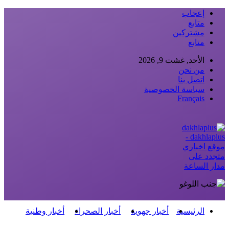
إعجاب
متابع
مشتركين
متابع
الأحد, غشت 9, 2026
من نحن
اتصل بنا
سياسة الخصوصية
Français
dakhlaplus -
موقع اخباري
متجدد على
مدار الساعة
الرئيسية
أخبار جهوية
أخبار الصحراء
أخبار وطنية