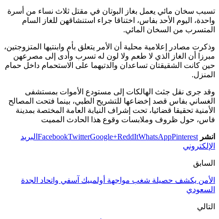
تسبب سخان مائي يعمل بغاز البوتان في مقتل ثلاث نساء من أسرة
واحدة، اليوم الأحد بفاس، اختناقا جراء استنشاقهن للغاز السام
المتسرب من السخان المائي.
وذكرت مصادر إعلامية محلية أن الأمر يتعلق بأم وابنتيها المتزوجتين،
مبرزا أن الغاز الذي لا طعم ولا لون له تسرب وأدى إلى مصرعهن
حين كانت الشقيقتان تساعدان والدتيهما على الاستحمام داخل حمام
المنزل.
وقد جرى نقل جثث الهالكات إلى مستودع الأموات بمستشفى
الغساني بفاس قصد إخضاعها للتشريح الطبي، بينما فتحت المصالح
الأمنية تحقيقا قضائيا، تحت إشراف النيابة العامة المختصة بمدينة
فاس، حول ظروف وملابسات وقوع هذا الحادث المميت
انشر
Pinterest
WhatsApp
ReddIt
Google+
Twitter
Facebook
البريد
الإلكتروني
السابق
الأمن يكشف حصيلة شغب مواجهة أولمبيك آسفي واتحاد الجدة
السعودي
التالي