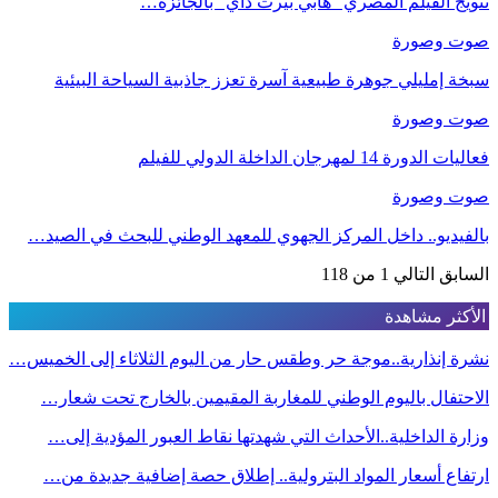
تتويج الفيلم المصري “هابي بيرث داي” بالجائزة…
صوت وصورة
سبخة إمليلي جوهرة طبيعية آسرة تعزز جاذبية السياحة البيئية
صوت وصورة
فعاليات الدورة 14 لمهرجان الداخلة الدولي للفيلم
صوت وصورة
بالفيديو.. داخل المركز الجهوي للمعهد الوطني للبحث في الصيد…
السابق
التالي
1 من 118
الأكثر مشاهدة
نشرة إنذارية..موجة حر وطقس حار من اليوم الثلاثاء إلى الخميس…
الاحتفال باليوم الوطني للمغاربة المقيمين بالخارج تحت شعار…
وزارة الداخلية..الأحداث التي شهدتها نقاط العبور المؤدية إلى…
ارتفاع أسعار المواد البترولية.. إطلاق حصة إضافية جديدة من…