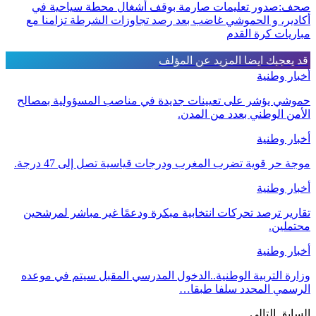
صحف:صدور تعليمات صارمة بوقف أشغال محطة سياحية في
أكادير، و الحموشي غاضب بعد رصد تجاوزات الشرطة تزامنا مع
مباريات كرة القدم
قد يعجبك ايضا
المزيد عن المؤلف
أخبار وطنية
حموشي يؤشر على تعيينات جديدة في مناصب المسؤولية بمصالح
الأمن الوطني بعدد من المدن.
أخبار وطنية
موجة حر قوية تضرب المغرب ودرجات قياسية تصل إلى 47 درجة.
أخبار وطنية
تقارير ترصد تحركات انتخابية مبكرة ودعمًا غير مباشر لمرشحين
محتملين.
أخبار وطنية
وزارة التربية الوطنية..الدخول المدرسي المقبل سیتم في موعده
الرسمي المحدد سلفا طبقا…
السابق
التالي