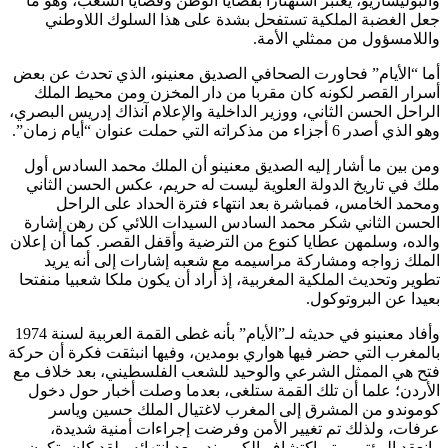
والبوليساريو، يعتبر استهتارا بقضايا الوطن وقضايا الشعب، وهو ما
جعل الغضبة الملكية تستفحل بشدة على هذا السلوك اللاوطني
واللامسؤول من ممثلي الأمة.
أما “الأيام” فحاورت الصحافي الصديق معنينو، الذي تحدث عن بعض
أسرار القصر لكونه كان مقربا من دار المخزن ومن محيط الملك
الراحل الحسن الثاني، ووزير الداخلية والإعلام آنذاك إدريس البصري،
وهو الذي أصدر 6 أجزاء من مذكراته التي حملت عنوان “أيام زمان”.
ومن بين ما أشار إليه الصديق معنينو أن الملك محمد السادس أول
ملك في تاريخ الدولة العلوية ليست له حريم، عكس الحسن الثاني
ومحمد الخامس، فمباشرة بعد انتهاء فترة الحداد على الراحل
الحسن الثاني شكر محمد السادس السيدات اللائي كن رهن إشارة
والده، وسلمهن عطايا كنوع من الترضية وأقفل القصر. كما أن إعلان
الملك زواجه ومشاركة مراسيمه مع شعبه إشارات إلى أنه يريد
تطوير وتحديث الملكية المغربية، إذ أراد أن يكون ملكا شعبيا منفتحا
بعيدا عن البروتوكول.
وأفاد معنينو في حديثه لـ”الأيام” بأنه غطى القمة العربية لسنة 1974
بالمغرب التي حضر فيها هواري بومدين، وفيها انبثقت فكرة أن حركة
فتح هي الممثل الشرعي والوحيد للشعب الفلسطيني، بعد خلاف مع
الأردن؛ علما أن تلك القمة ستلغى، بعدما وصلت أخبار حول دخول
كوموندو من المشرق إلى المغرب لاغتيال الملك حسين وياسر
عرفات، ولذلك تم تغيير الأمن وفرضت إجراءات أمنية شديدة،
وانعقد المؤتمر وتم اكتشاف الكوموندو بعد انتهائه.. لقد كان يتكون