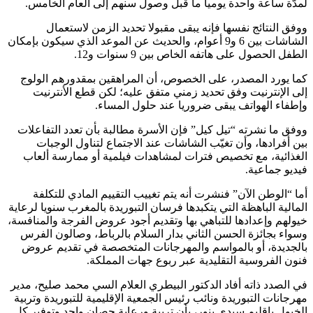
لمدّة ساعة واحدة يوميا ما قبل وصول سنهم إلى العام الخامس.
ووفق النتائج نفسها فإنه يبقى مقبولا تحديد الزمن لاستعمال
الشاشات بين 6 و9 أعوام، والحديث عن الموعد الذي سيكون بإمكان
الطفل الحصول على هاتفه الخاص بين 9 سنوات و12.
كما يورد المصدر، على الخصوص، أن المراهقين بمقدورهم الولوج
إلى الإنترنيت وفق تحديد زمني متفق عليه؛ لكن قطع الأنترنيت
وإطفاء الهواتف يبقى ضروريا عند حلول المساء.
ووفق ما نشرته “تيل كيل” فإن الأسرة مطالبة بأن تعدد التفاعلات
بين أفرادها، وأن تغيّب الشاشات عند الاجتماع لتناول الوجبات
الغذائية، مع تخصيص فترات لمشاهدات فيلمية أو ممارسة ألعاب
فيديو جماعية.
أما “الوطن الآن” فنشرت أنه يتم تغييب التقييم المادي للتكلفة
المالية الباهظة التي يتكبدها فرسان التبوريدة بالمغرب سنويا لرعاية
خيولهم وإعدادها للتباهي بها وتقديم أجود عروض الفرجة والمنافسة،
وسواء بجائزة الحسن الثاني بدار السلام بالرباط، وصالون الفرس
بالجديدة، أو بالمواسم والمهرجانات المتخصصة في تقديم عروض
فنون الفروسية التقليدية عبر ربوع جهات المملكة.
في الصدد ذاته أفاد الدكتور البيطري العلام السي محمد صليح، مدير
مهرجانات التبوريدة ونائب رئيس الجمعية الإقليمية للتبوريدة وتربية
الخيول بإقليم سيدي بنور، بأن تربية ورعاية حصان واحد وتوفير كل