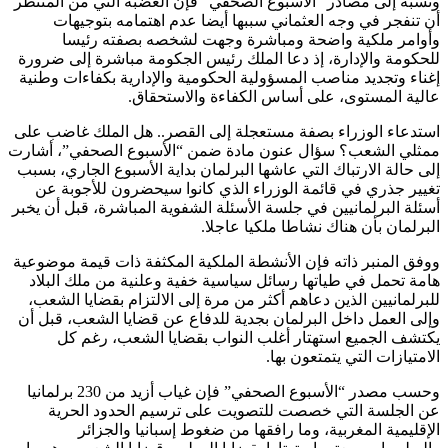
ونسبة إلى مصادر “الأسبوع الصحفي” فإن الغضبة التي من المنتظر
أن تنفجر في وجه العثماني سببها أيضا عدم اهتمامه بتوجيهات
وأوامر ملكية واضحة ومباشرة وجهت لشخصه بصفته رئيسا
للحكومة والإدارة، إذ دعا الملك رئيس الجكومة مباشرة إلى ضرورة
إغناء وتجديد مناصب المسؤولية الحكومية والإدارية بكفاءات وطنية
عالية المستوى، على أساس الكفاءة والاستحقاق.
استدعاء الوزراء بصفة مستعجلة إلى القصر.. هل الملك غاضب على
ممثلي الشعب؟ سؤال عنون مادة ضمن “الأسبوع الصحفي”، أشارت
إلى حالة الارتباك التي عاشها البرلمان بداية الأسبوع الجاري، بسبب
تغيير جذري في قائمة الوزراء الذي كانوا سيحضرون للأجوبة عن
أسئلة البرلمانيين في جلسة الأسئلة الشفوية المباشرة، قبل أن يخبر
البرلمان بأن هناك نشاطا ملكيا عاجلا.
ووفق المنبر ذاته فإن الأنشطة الملكية المكثفة ذات قيمة موضوعية
هامة تحمل في طياتها رسائل سياسية خفية وعلنية من ملك البلاد
للبرلمانيين الذين دعاهم أكثر من مرة إلى الالتزام بقضايا الشعب،
وإلى العمل داخل البرلمان بجدية للدفاع عن قضايا الشعب، قبل أن
يكتشف الجميع استهتار أغلب النواب بقضايا الشعب، رغم كل
الامتيازات التي يتمتعون بها.
وحسب مصدر “الأسبوع الصحفي” فإن غياب أزيد من 230 برلمانيا
عن الجلسة التي خصصت للتصويت على ترسيم الحدود الحرية
الإقليمية المغربية، وما رافقها من ضغوط إسبانيا والجزائر