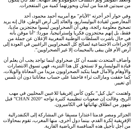
من سيدتين قدمتا من لبنان وبحوزتهما كمية من المتفجرات.
وفي حوار آخر أجرته “الأيام” مع أمربيه أحمد محمود، أحد
المعارضين لقيادة البوليساريو، والعائد إلى أرض الوطن، قال إنه يريد
تصحيح معلومة رائجة، وهي أن الصحراويين ليسوا محتجزين ماديا،
فقط، بل إنهم محتجزون فكريا وإستراتيجيا، موردا: “أنا موقن بأنه
في حال باشرت السلطات الوطنية المغربية الإعلان عن جملة من
الإجراءات الاجتماعية لصالح كل الصحراويين الراغبين في العودة إلى
أرض الأم فلن يبقى بالمخيمات إلا غير الصحراويين”.
وأضاف المتحدث نفسه أن كل صحراوي أينما تواجد يجب أن يعلم أن
قيادة البوليساريو لا تستحق كل هذا التنزيه، فهي تسوق الانتصارات
والأوهام والآمال فيما يتكبد الصحراويون مزيدا من المعاناة والويلات،
كما حققت ومازالت ثراء فاحشا على حساب معاناتنا دون أن نلمس
أي تغيير.
واهتمت “تيل كيل” بكون كأس إفريقيا للاعبين المحليين في مهب
الريح، وقالت إن صعوبات تنظيمية كثيرة تواجه “CHAN 2020” قبل
شهور من انطلاق نهائياتها في الكاميرون.
الجزائر ومصر قدمتا اعتذارا مسبقا عن المشاركة إلى الكنفدرالية
الإفريقية لكرة القدم، بينما دول أخرى، منها المغرب، تقوم بمحاولات
من أجل تأجيل هذه المنافسة الرياضية القارية.