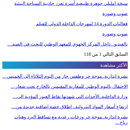
سبخة إمليلي جوهرة طبيعية آسرة تعزز جاذبية السياحة البيئية
صوت وصورة
فعاليات الدورة 14 لمهرجان الداخلة الدولي للفيلم
صوت وصورة
بالفيديو.. داخل المركز الجهوي للمعهد الوطني للبحث في الصيد…
السابق
التالي
1 من 118
الأكثر مشاهدة
نشرة إنذارية..موجة حر وطقس حار من اليوم الثلاثاء إلى الخميس…
الاحتفال باليوم الوطني للمغاربة المقيمين بالخارج تحت شعار…
وزارة الداخلية..الأحداث التي شهدتها نقاط العبور المؤدية إلى…
ارتفاع أسعار المواد البترولية.. إطلاق حصة إضافية جديدة من…
نشرة إنذارية..موجة حر وزخات رعدية مع تساقط البرد وهبات
رياح…