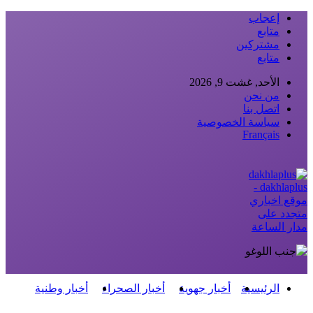
إعجاب
متابع
مشتركين
متابع
الأحد, غشت 9, 2026
من نحن
اتصل بنا
سياسة الخصوصية
Français
dakhlaplus -
موقع اخباري
متجدد على
مدار الساعة
الرئيسية
أخبار جهوية
أخبار الصحراء
أخبار وطنية