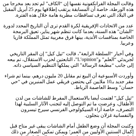
وقالت المجلة الفرانكفونية نفسها إن “الكاف” لم تجد بعد مخرجا من
هذه الورطة، خاصة أن المسابقة يرتقب إطلاقها يوم 25 أبريل المقبل
في البلاد التي تعرف تساقطات مطرية هامة خلال هذه الفترة.
عدد من الاتحادات الإفريقية لكرة القدم ترى أن التاريخ المحدد لدورة
“الشان” هذه السنة، بعدما كانت تنظم شهر يناير، تعيق البرمجة
الخاصة بمنافسات الأندية، بينها فرق مغربية تمثل المملكة قاريا
وعربيا.
وفي أخبار “السلطة الرابعة”، قالت “تيل كيل” إن المقر التاريخي
لجريدتَي “العلم” و”L’opinion”، التابعتين لحزب الاستقلال، تم بيعه
إلى جانب “مطبعة الرسالة” التي يملكها التنظيم السياسي ذاته.
وأوردت الأسبوعية أن البيع تم مقابل 20 مليون درهم، بينما تم شراء
مقر جديد بـ10 ملايين كي يحتضن فريقَي عمل المنبرين في “حي
حسان” وسط العاصمة الرباط.
“تيل كيل” اهتمت أيضا بالاستعمال المفرط للشاشات من لدن
الأطفال، وعرضت ما تم التوصل إليه لتجنب الآثار السلبية لهذا
التصرف، خاصة آراء السيكولوجي الفرنسي سيرج تيسرون
والنفسانية غزلان بنجلون.
وكتبت المجلة أن وضع الطفل أمام الشاشات يبقى غير متاح قبل
إكمال السنتين الأوليين من العمر؛ ويمكن تمكين الصغار من ذلك