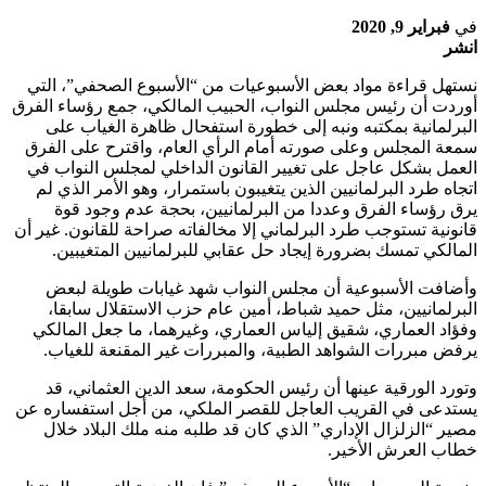
في
فبراير 9, 2020
انشر
نستهل قراءة مواد بعض الأسبوعيات من “الأسبوع الصحفي”، التي
أوردت أن رئيس مجلس النواب، الحبيب المالكي، جمع رؤساء الفرق
البرلمانية بمكتبه ونبه إلى خطورة استفحال ظاهرة الغياب على
سمعة المجلس وعلى صورته أمام الرأي العام، واقترح على الفرق
العمل بشكل عاجل على تغيير القانون الداخلي لمجلس النواب في
اتجاه طرد البرلمانيين الذين يتغيبون باستمرار، وهو الأمر الذي لم
يرق رؤساء الفرق وعددا من البرلمانيين، بحجة عدم وجود قوة
قانونية تستوجب طرد البرلماني إلا مخالفاته صراحة للقانون. غير أن
المالكي تمسك بضرورة إيجاد حل عقابي للبرلمانيين المتغيبين.
وأضافت الأسبوعية أن مجلس النواب شهد غيابات طويلة لبعض
البرلمانيين، مثل حميد شباط، أمين عام حزب الاستقلال سابقا،
وفؤاد العماري، شقيق إلياس العماري، وغيرهما، ما جعل المالكي
يرفض مبررات الشواهد الطبية، والمبررات غير المقنعة للغياب.
وتورد الورقية عينها أن رئيس الحكومة، سعد الدين العثماني، قد
يستدعى في القريب العاجل للقصر الملكي، من أجل استفساره عن
مصير “الزلزال الإداري” الذي كان قد طلبه منه ملك البلاد خلال
خطاب العرش الأخير.