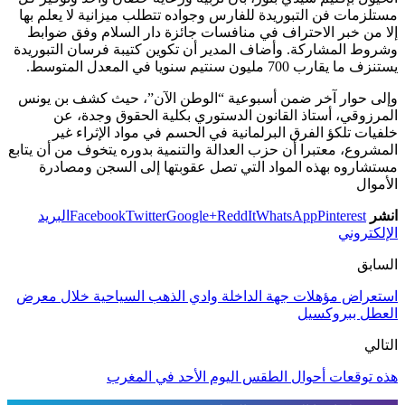
مستلزمات فن التبوريدة للفارس وجواده تتطلب ميزانية لا يعلم بها
إلا من خبر الاحتراف في منافسات جائزة دار السلام وفق ضوابط
وشروط المشاركة. وأضاف المدير أن تكوين كتيبة فرسان التبوريدة
يستنزف ما يقارب 700 مليون سنتيم سنويا في المعدل المتوسط.
وإلى حوار آخر ضمن أسبوعية “الوطن الآن”، حيث كشف بن يونس
المرزوقي، أستاذ القانون الدستوري بكلية الحقوق وجدة، عن
خلفيات تلكؤ الفرق البرلمانية في الحسم في مواد الإثراء غير
المشروع، معتبرا أن حزب العدالة والتنمية بدوره يتخوف من أن يتابع
مستشاروه بهذه المواد التي تصل عقوبتها إلى السجن ومصادرة
الأموال
انشر
Pinterest
WhatsApp
ReddIt
Google+
Twitter
Facebook
البريد
الإلكتروني
السابق
استعراض مؤهلات جهة الداخلة وادي الذهب السياحية خلال معرض
العطل ببروكسيل
التالي
هذه توقعات أحوال الطقس اليوم الأحد في المغرب