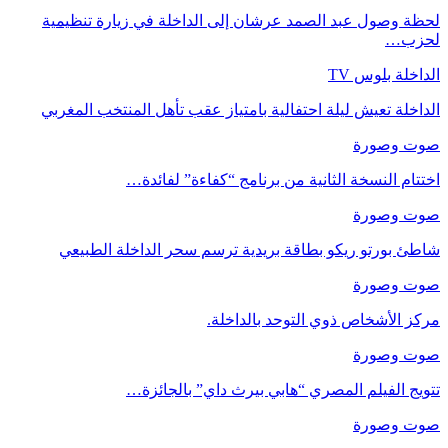
لحظة وصول عبد الصمد عرشان إلى الداخلة في زيارة تنظيمية
لحزب…
الداخلة بلوس TV
الداخلة تعيش ليلة احتفالية بامتياز عقب تأهل المنتخب المغربي
صوت وصورة
اختتام النسخة الثانية من برنامج “كفاءة” لفائدة…
صوت وصورة
شاطئ بورتو ريكو بطاقة بريدية ترسم سحر الداخلة الطبيعي
صوت وصورة
مركز الأشخاص ذوي التوحد بالداخلة.
صوت وصورة
تتويج الفيلم المصري “هابي بيرث داي” بالجائزة…
صوت وصورة